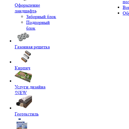
по
Оформление
Во
ландшафта
Об
Заборный блок
Подпорный
блок
Газонная решетка
Кирпич
Услуги дизайна
!NEW
Геотекстиль