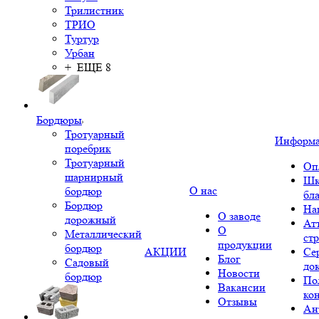
Трилистник
ТРИО
Туртур
Урбан
+ ЕЩЕ 8
Бордюры
Тротуарный
Информ
поребрик
Тротуарный
Оп
шарнирный
Шк
О нас
бордюр
бл
Бордюр
На
О заводе
дорожный
Ат
О
Металлический
ст
продукции
бордюр
АКЦИИ
Се
Блог
Садовый
до
Новости
бордюр
По
Вакансии
ко
Отзывы
Ан