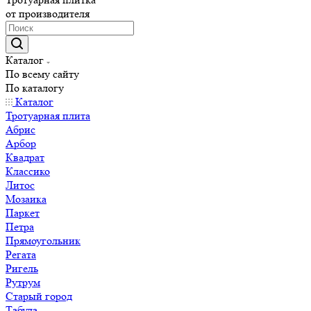
от производителя
Каталог
По всему сайту
По каталогу
Каталог
Тротуарная плита
Абрис
Арбор
Квадрат
Классико
Литос
Мозаика
Паркет
Петра
Прямоугольник
Регата
Ригель
Рутрум
Старый город
Табула