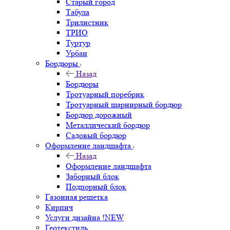
Старый город
Табула
Трилистник
ТРИО
Туртур
Урбан
Бордюры
Назад
Бордюры
Тротуарный поребрик
Тротуарный шарнирный бордюр
Бордюр дорожный
Металлический бордюр
Садовый бордюр
Оформление ландшафта
Назад
Оформление ландшафта
Заборный блок
Подпорный блок
Газонная решетка
Кирпич
Услуги дизайна !NEW
Геотекстиль