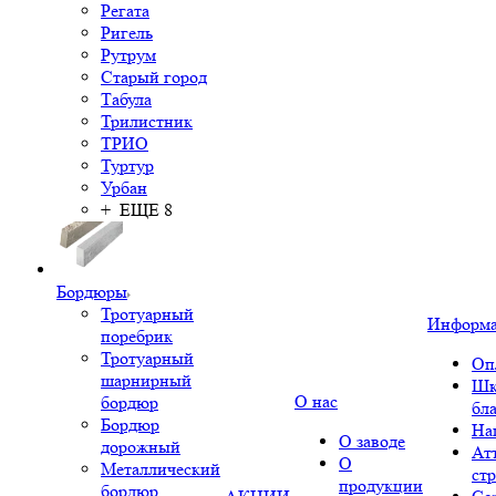
Регата
Ригель
Рутрум
Старый город
Табула
Трилистник
ТРИО
Туртур
Урбан
+ ЕЩЕ 8
Бордюры
Тротуарный
Информ
поребрик
Тротуарный
Оп
шарнирный
Шк
О нас
бордюр
бл
Бордюр
На
О заводе
дорожный
Ат
О
Металлический
ст
продукции
бордюр