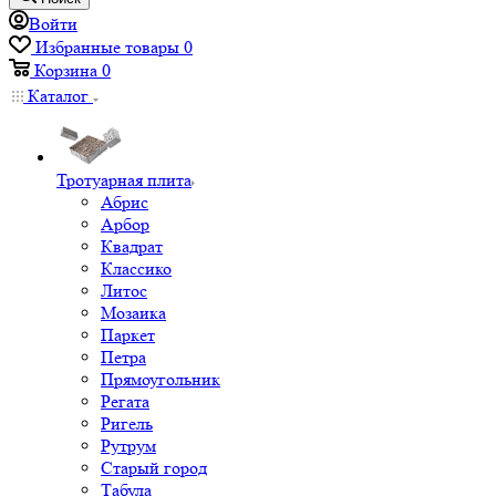
Войти
Избранные товары
0
Корзина
0
Каталог
Тротуарная плита
Абрис
Арбор
Квадрат
Классико
Литос
Мозаика
Паркет
Петра
Прямоугольник
Регата
Ригель
Рутрум
Старый город
Табула