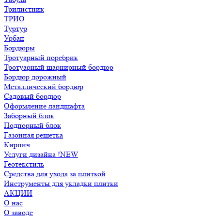
Трилистник
ТРИО
Туртур
Урбан
Бордюры
Тротуарный поребрик
Тротуарный шарнирный бордюр
Бордюр дорожный
Металлический бордюр
Садовый бордюр
Оформление ландшафта
Заборный блок
Подпорный блок
Газонная решетка
Кирпич
Услуги дизайна !NEW
Геотекстиль
Средства для ухода за плиткой
Инструменты для укладки плитки
АКЦИИ
О нас
О заводе