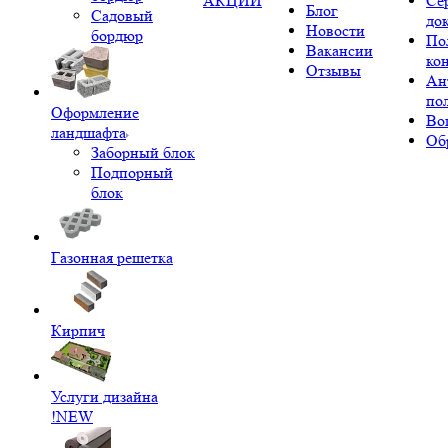
АКЦИИ
Се
Блог
Садовый
до
Новости
бордюр
По
Вакансии
ко
Отзывы
Ан
по
Оформление
Во
ландшафта
Об
Заборный блок
Подпорный
блок
Газонная решетка
Кирпич
Услуги дизайна
!NEW