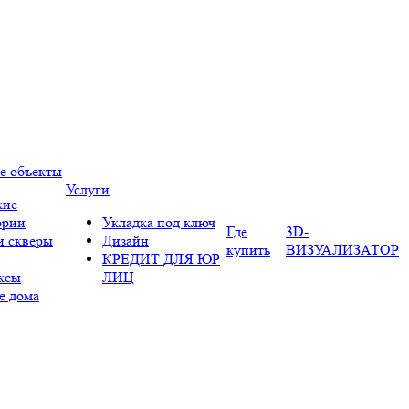
е объекты
Услуги
кие
ории
Укладка под ключ
Где
3D-
и скверы
Дизайн
купить
ВИЗУАЛИЗАТОР
КРЕДИТ ДЛЯ ЮР
ксы
ЛИЦ
е дома