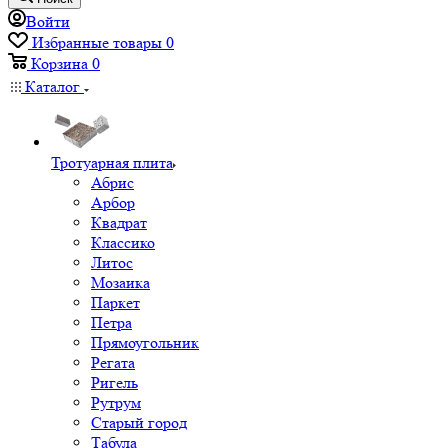
Войти
Избранные товары
0
Корзина
0
Каталог
Тротуарная плита
Абрис
Арбор
Квадрат
Классико
Литос
Мозаика
Паркет
Петра
Прямоугольник
Регата
Ригель
Рутрум
Старый город
Табула