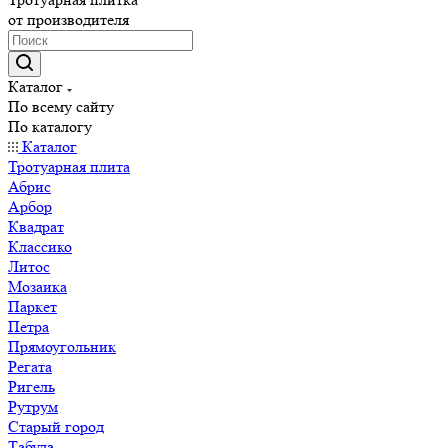
от производителя
Каталог
По всему сайту
По каталогу
Каталог
Тротуарная плита
Абрис
Арбор
Квадрат
Классико
Литос
Мозаика
Паркет
Петра
Прямоугольник
Регата
Ригель
Рутрум
Старый город
Табула