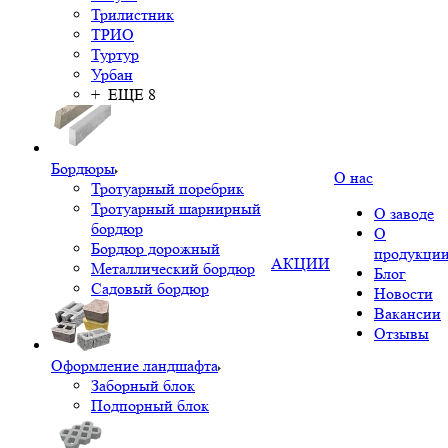
Трилистник
ТРИО
Туртур
Урбан
+ ЕЩЕ 8
Бордюры
О нас
Тротуарный поребрик
Тротуарный шарнирный
О заводе
бордюр
О
Бордюр дорожный
продукци
АКЦИИ
Металлический бордюр
Блог
Садовый бордюр
Новости
Вакансии
Отзывы
Оформление ландшафта
Заборный блок
Подпорный блок