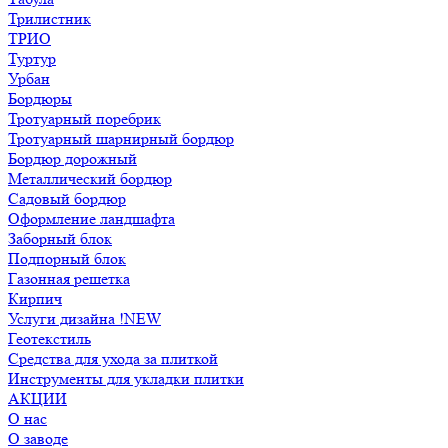
Трилистник
ТРИО
Туртур
Урбан
Бордюры
Тротуарный поребрик
Тротуарный шарнирный бордюр
Бордюр дорожный
Металлический бордюр
Садовый бордюр
Оформление ландшафта
Заборный блок
Подпорный блок
Газонная решетка
Кирпич
Услуги дизайна !NEW
Геотекстиль
Средства для ухода за плиткой
Инструменты для укладки плитки
АКЦИИ
О нас
О заводе