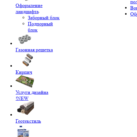
по
Оформление
Во
ландшафта
Об
Заборный блок
Подпорный
блок
Газонная решетка
Кирпич
Услуги дизайна
!NEW
Геотекстиль