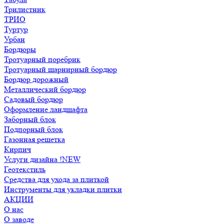
Трилистник
ТРИО
Туртур
Урбан
Бордюры
Тротуарный поребрик
Тротуарный шарнирный бордюр
Бордюр дорожный
Металлический бордюр
Садовый бордюр
Оформление ландшафта
Заборный блок
Подпорный блок
Газонная решетка
Кирпич
Услуги дизайна !NEW
Геотекстиль
Средства для ухода за плиткой
Инструменты для укладки плитки
АКЦИИ
О нас
О заводе