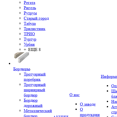
Регата
Ригель
Рутрум
Старый город
Табула
Трилистник
ТРИО
Туртур
Урбан
+ ЕЩЕ 8
Бордюры
Тротуарный
Информ
поребрик
Тротуарный
Оп
шарнирный
Шк
О нас
бордюр
бл
Бордюр
На
О заводе
дорожный
Ат
О
Металлический
ст
продукции
бордюр