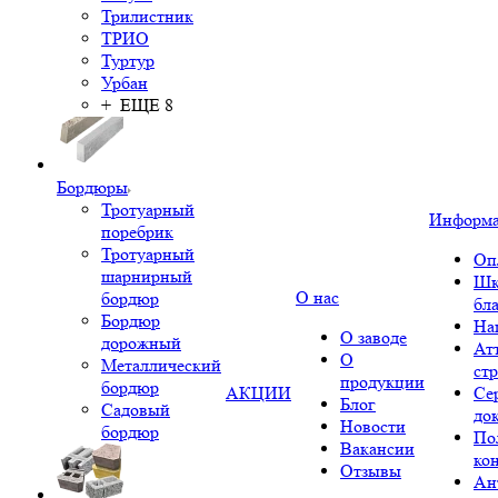
Трилистник
ТРИО
Туртур
Урбан
+ ЕЩЕ 8
Бордюры
Тротуарный
Информ
поребрик
Тротуарный
Оп
шарнирный
Шк
О нас
бордюр
бл
Бордюр
На
О заводе
дорожный
Ат
О
Металлический
ст
продукции
бордюр
АКЦИИ
Се
Блог
Садовый
до
Новости
бордюр
По
Вакансии
ко
Отзывы
Ан