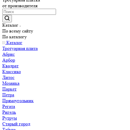
от производителя
Каталог
По всему сайту
По каталогу
Каталог
Тротуарная плита
Абрис
Арбор
Квадрат
Классико
Литос
Мозаика
Паркет
Петра
Прямоугольник
Регата
Ригель
Рутрум
Старый город
Табула