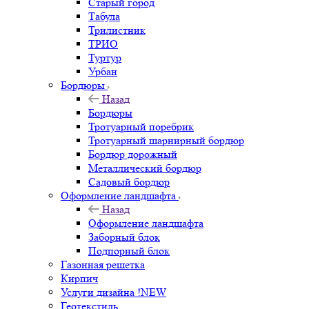
Старый город
Табула
Трилистник
ТРИО
Туртур
Урбан
Бордюры
Назад
Бордюры
Тротуарный поребрик
Тротуарный шарнирный бордюр
Бордюр дорожный
Металлический бордюр
Садовый бордюр
Оформление ландшафта
Назад
Оформление ландшафта
Заборный блок
Подпорный блок
Газонная решетка
Кирпич
Услуги дизайна !NEW
Геотекстиль