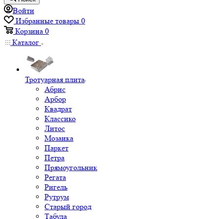
Войти
Избранные товары
0
Корзина
0
Каталог
Тротуарная плита
Абрис
Арбор
Квадрат
Классико
Литос
Мозаика
Паркет
Петра
Прямоугольник
Регата
Ригель
Рутрум
Старый город
Табула