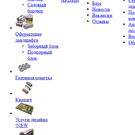
АКЦИИ
Се
Блог
Садовый
до
Новости
бордюр
По
Вакансии
ко
Отзывы
Ан
по
Оформление
Во
ландшафта
Об
Заборный блок
Подпорный
блок
Газонная решетка
Кирпич
Услуги дизайна
!NEW