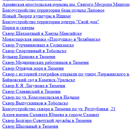
Армянская апостольская церковь им. Святого Месропа Маштоц
Благоустройство территории базы отдыха Липовое
Нoвый Двoрeц культуры в Ишимe
Благоустройство территории центра "Свой дом"
Парки и скверы
Сквер Шахматный в Ханты-Мансийске
Монастырская заимка «Плодушка» в Челябинске
Сквер Турчаниновых в Соликамске
Сквер Спортивный в Тобольске
Бульвар Ершова в Тюмени
Сквер Медицинских работников в Тюмени
Сквер Отрядов мэра в Тюмени
Сквер с историей географов открыли по улице Дзержинского 
Байновский сад в Каменск-Уральске
Сквер К.Я. Лагунова в Тюмени
Сквер Славянский в Тюмени
Сквер по ул. Комсомольская в Надыме
Сквер Выпускников в Тобольске
Благоустройство сквера в Тюмени по ул. Республики, 21
Аллея имени Салавата Юлаева в городе Салават
Сквер Болгаро-Советской дружбы в Тюмени
Сквер Школьный в Тюмени