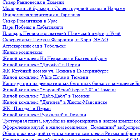
Сквер Равновесия в Тюмени
Молодежный бульвар и Сквер трудовой славы в Надыме
Придомовая территория в Тарманах
Сквер Романтиков в Урае
Парк Победы в Лабытнанги
Площадь Первооткрывателей Шаимской нефти, г.Урай
Сквер святых Петра и Февронии, п.Харп, ЯНАО
Аптекарский сад в Тобольске
Жилые комплексы
Жилой комплекс На Некрасова в Екатеринбурге
Жилой комплекс "Дружба" в Перми
ЖК Клубный дом на ул. Ленина в Екатеринбурге
Жилой комплекс White House в Тюмени
Конструкции из декоративных бетонных блоков в комплексе Б
Жилой комплекс "Европейский берег 2.0" в Тюмени
Жилой комплекс "Дабл-Дабл" в Тюмени
Жилой комплекс "Дягилев" в Ханты-Мансийске
ЖК "Погода" в Перми
Жилой комплекс Румянский в Тюмени
Тротуарная плита, клумбы из виброкирпича в жилом комплекс
Оформление клумб в жилом комплексе "Домашний" вибропре
Облицовка входной группы жилого комплекса Ритмы вибропр
Конструкция высокой клумбы из декоративного блока в ЖК М