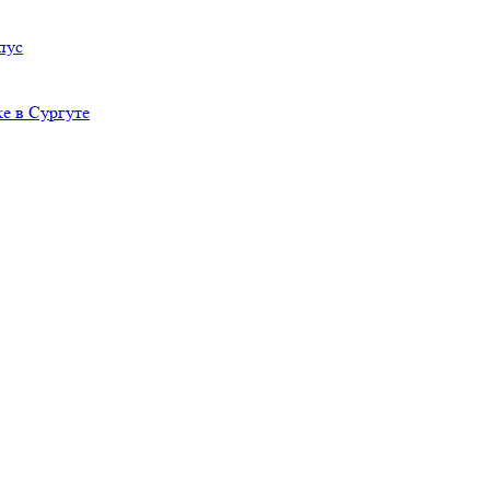
пус
е в Сургуте