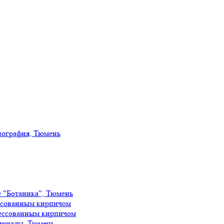
иография, Тюмень
е "Ботаника", Тюмень
ссованным кирпичом
ессованным кирпичом
ириады, Тюмень