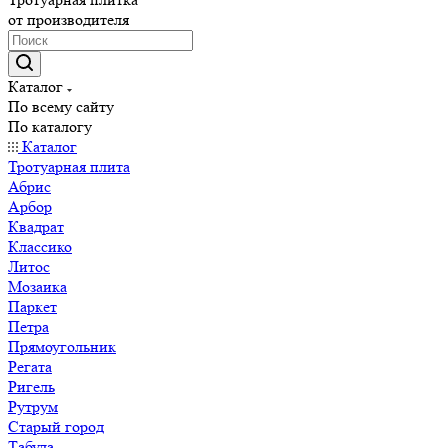
от производителя
Каталог
По всему сайту
По каталогу
Каталог
Тротуарная плита
Абрис
Арбор
Квадрат
Классико
Литос
Мозаика
Паркет
Петра
Прямоугольник
Регата
Ригель
Рутрум
Старый город
Табула