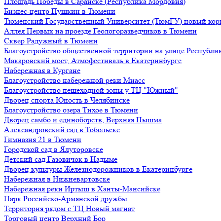
Площадь Победы в Саранске (Республика Мордовия)
Бизнес-центр Пушкин в Тюмени
Тюменский Государственный Университет (ТюмГУ) новый кор
Аллея Первых на проезде Геологоразведчиков в Тюмени
Сквер Радужный в Тюмени
Благоустройство общественной территории на улице Республик
Макаровский мост, Атмофестиваль в Екатеринбурге
Набережная в Кургане
Благоустройство набережной реки Миасс
Благоустройство пешеходной зоны у ТЦ "Южный"
Дворец спорта Юность в Челябинске
Благоустройство озера Тихое в Тюмени
Дворец самбо и единоборств, Верхняя Пышма
Александровский сад в Тобольске
Гимназия 21 в Тюмени
Городской сад в Ялуторовске
Детский сад Газовичок в Надыме
Дворец культуры Железнодорожников в Екатеринбурге
Набережная в Нижневартовске
Набережная реки Иртыш в Ханты-Мансийске
Парк Российско-Армянской дружбы
Территория рядом с ТЦ Новый магнат
Торговый центр Верхний Бор