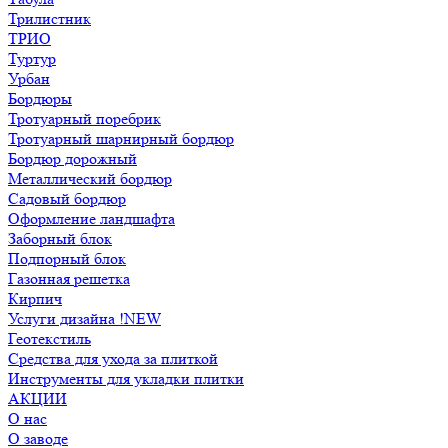
Трилистник
ТРИО
Туртур
Урбан
Бордюры
Тротуарный поребрик
Тротуарный шарнирный бордюр
Бордюр дорожный
Металлический бордюр
Садовый бордюр
Оформление ландшафта
Заборный блок
Подпорный блок
Газонная решетка
Кирпич
Услуги дизайна !NEW
Геотекстиль
Средства для ухода за плиткой
Инструменты для укладки плитки
АКЦИИ
О нас
О заводе