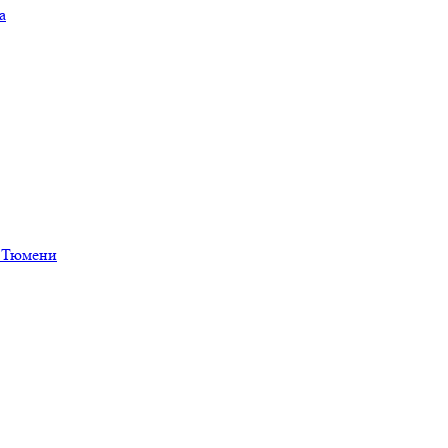
а
в Тюмени