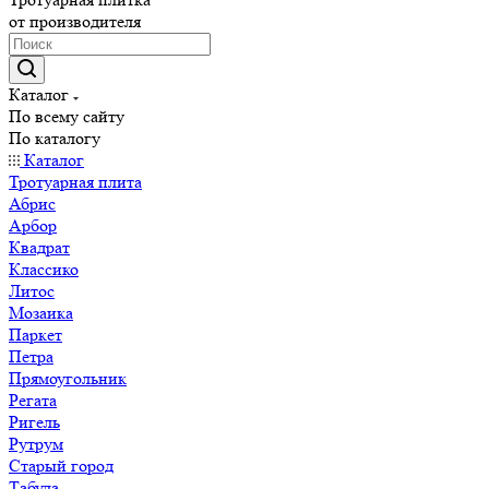
от производителя
Каталог
По всему сайту
По каталогу
Каталог
Тротуарная плита
Абрис
Арбор
Квадрат
Классико
Литос
Мозаика
Паркет
Петра
Прямоугольник
Регата
Ригель
Рутрум
Старый город
Табула