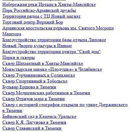
Набережная реки Иртыш в Ханты-Мансийске
Парк Российско-Армянской дружбы
Территория рядом с ТЦ Новый магнат
Торговый центр Верхний Бор
Армянская апостольская церковь им. Святого Месропа
Маштоца
Благоустройство территории базы отдыха Липовое
Нoвый Двoрeц культуры в Ишимe
Благоустройство территории центра "Свой дом"
Парки и скверы
Сквер Шахматный в Ханты-Мансийске
Монастырская заимка «Плодушка» в Челябинске
Сквер Турчаниновых в Соликамске
Сквер Спортивный в Тобольске
Бульвар Ершова в Тюмени
Сквер Медицинских работников в Тюмени
Сквер Отрядов мэра в Тюмени
Сквер с историей географов открыли по улице Дзержинского
в Тюмени
Байновский сад в Каменск-Уральске
Сквер К.Я. Лагунова в Тюмени
Сквер Славянский в Тюмени