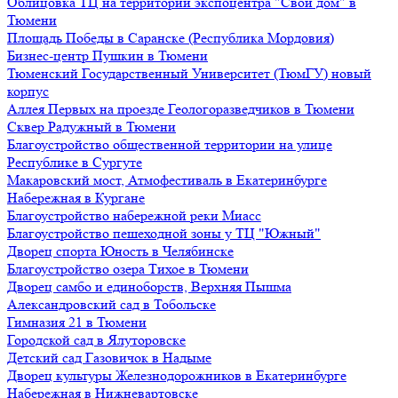
Облицовка ТЦ на территории экспоцентра "Свой дом" в
Тюмени
Площадь Победы в Саранске (Республика Мордовия)
Бизнес-центр Пушкин в Тюмени
Тюменский Государственный Университет (ТюмГУ) новый
корпус
Аллея Первых на проезде Геологоразведчиков в Тюмени
Сквер Радужный в Тюмени
Благоустройство общественной территории на улице
Республике в Сургуте
Макаровский мост, Атмофестиваль в Екатеринбурге
Набережная в Кургане
Благоустройство набережной реки Миасс
Благоустройство пешеходной зоны у ТЦ "Южный"
Дворец спорта Юность в Челябинске
Благоустройство озера Тихое в Тюмени
Дворец самбо и единоборств, Верхняя Пышма
Александровский сад в Тобольске
Гимназия 21 в Тюмени
Городской сад в Ялуторовске
Детский сад Газовичок в Надыме
Дворец культуры Железнодорожников в Екатеринбурге
Набережная в Нижневартовске