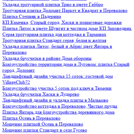
Укладка тротуарной плитки Трио в цвете Габбро
Тротуарная плитка Доломит Паркет и Квадрат в Перевалово
Плитка Степняк в Падерина
КП Каменка, Старый город, Хаски и пошаговые дорожки
Плитка Литос в цвете Шунгит в частном доме КП Заповедник
Серая тротуарная плитка для коттеджа в Тарманах
Тротуарная плитка Стандарт серая, белая и желтая
Укладка плитки Литос, белый и Абрис цвет Янтарь в
Перевалово
Укладка брусчатки в районе Дома обороны
Благоустройство территории дома в Луговом: плитка Старый
город, Доломит
Ландшафтный дизайн участка 15 соток: гостевой дом
VillageClub72
Благоустройство участка 5 соток под ключ в Тюмени
Укладка брусчатки Хаски в Дударево
Ландшафтный дизайн и укладка плиты в Мальково
Благоустройство коттеджа в Перевалово, Чистые пруды
Плитка Янтарь для благоустройства деревянного дома
Плитка Осень в Перевалово
Мощение плиткой Осень в Перевалово
Мощение плитки Стандарт в селе Гусево