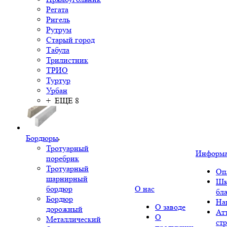
Регата
Ригель
Рутрум
Старый город
Табула
Трилистник
ТРИО
Туртур
Урбан
+ ЕЩЕ 8
Бордюры
Тротуарный
Информ
поребрик
Тротуарный
Оп
шарнирный
Шк
бордюр
О нас
бл
Бордюр
На
О заводе
дорожный
Ат
О
Металлический
ст