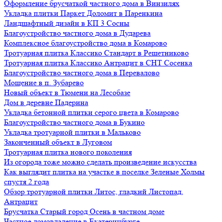
Оформление брусчаткой частного дома в Винзилях
Укладка плитки Паркет Доломит в Паренкина
Ландшафтный дизайн в КП 3 Сосны
Благоустройство частного дома в Дударева
Комплексное благоустройство дома в Комарово
Тротуарная плитка Классико Стандарт в Решетниково
Тротуарная плитка Классико Антрацит в СНТ Сосенка
Благоустройство частного дома в Перевалово
Мощение в п. Зубарево
Новый объект в Тюмени на Лесобазе
Дом в деревне Падерина
Укладка бетонной плитки серого цвета в Комарово
Благоустройство частного дома в Букино
Укладка тротуарной плитки в Мальково
Законченный объект в Луговом
Тротуарная плитка нового поколения
Из огорода тоже можно сделать произведение искусства
Как выглядит плитка на участке в поселке Зеленые Холмы
спустя 2 года
Обзор тротуарной плитки Литос, гладкий Листопад,
Антрацит
Брусчатка Старый город Осень в частном доме
Частное домовладение в Екатеринбурге