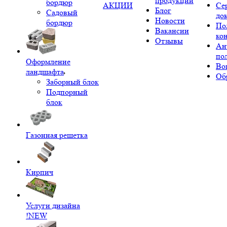
продукции
бордюр
АКЦИИ
Се
Блог
Садовый
до
Новости
бордюр
По
Вакансии
ко
Отзывы
Ан
по
Оформление
Во
ландшафта
Об
Заборный блок
Подпорный
блок
Газонная решетка
Кирпич
Услуги дизайна
!NEW