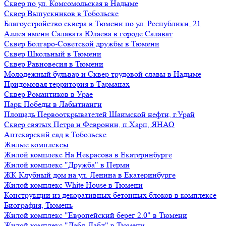
Сквер по ул. Комсомольская в Надыме
Сквер Выпускников в Тобольске
Благоустройство сквера в Тюмени по ул. Республики, 21
Аллея имени Салавата Юлаева в городе Салават
Сквер Болгаро-Советской дружбы в Тюмени
Сквер Школьный в Тюмени
Сквер Равновесия в Тюмени
Молодежный бульвар и Сквер трудовой славы в Надыме
Придомовая территория в Тарманах
Сквер Романтиков в Урае
Парк Победы в Лабытнанги
Площадь Первооткрывателей Шаимской нефти, г.Урай
Сквер святых Петра и Февронии, п.Харп, ЯНАО
Аптекарский сад в Тобольске
Жилые комплексы
Жилой комплекс На Некрасова в Екатеринбурге
Жилой комплекс "Дружба" в Перми
ЖК Клубный дом на ул. Ленина в Екатеринбурге
Жилой комплекс White House в Тюмени
Конструкции из декоративных бетонных блоков в комплексе
Биография, Тюмень
Жилой комплекс "Европейский берег 2.0" в Тюмени
Жилой комплекс "Дабл-Дабл" в Тюмени