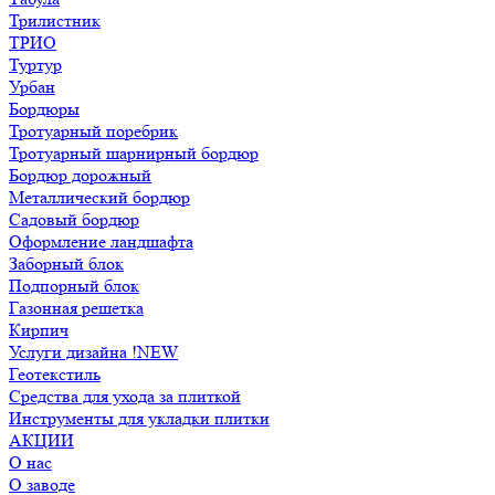
Трилистник
ТРИО
Туртур
Урбан
Бордюры
Тротуарный поребрик
Тротуарный шарнирный бордюр
Бордюр дорожный
Металлический бордюр
Садовый бордюр
Оформление ландшафта
Заборный блок
Подпорный блок
Газонная решетка
Кирпич
Услуги дизайна !NEW
Геотекстиль
Средства для ухода за плиткой
Инструменты для укладки плитки
АКЦИИ
О нас
О заводе