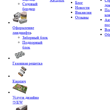
АКЦИИ
Се
Блог
Садовый
до
Новости
бордюр
По
Вакансии
ко
Отзывы
Ан
по
Оформление
Во
ландшафта
Об
Заборный блок
Подпорный
блок
Газонная решетка
Кирпич
Услуги дизайна
!NEW