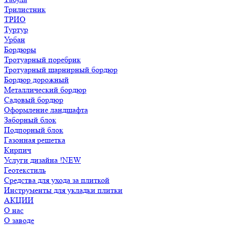
Трилистник
ТРИО
Туртур
Урбан
Бордюры
Тротуарный поребрик
Тротуарный шарнирный бордюр
Бордюр дорожный
Металлический бордюр
Садовый бордюр
Оформление ландшафта
Заборный блок
Подпорный блок
Газонная решетка
Кирпич
Услуги дизайна !NEW
Геотекстиль
Средства для ухода за плиткой
Инструменты для укладки плитки
АКЦИИ
О нас
О заводе