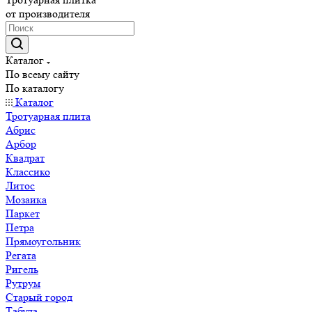
от производителя
Каталог
По всему сайту
По каталогу
Каталог
Тротуарная плита
Абрис
Арбор
Квадрат
Классико
Литос
Мозаика
Паркет
Петра
Прямоугольник
Регата
Ригель
Рутрум
Старый город
Табула