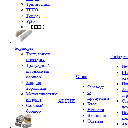
Трилистник
ТРИО
Туртур
Урбан
+ ЕЩЕ 8
Бордюры
Тротуарный
Информ
поребрик
Тротуарный
Оп
шарнирный
Шк
О нас
бордюр
бл
Бордюр
На
О заводе
дорожный
Ат
О
Металлический
ст
продукции
бордюр
АКЦИИ
Се
Блог
Садовый
до
Новости
бордюр
По
Вакансии
ко
Отзывы
Ан