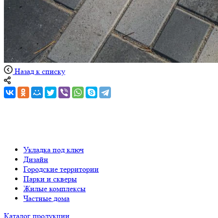
Назад к списку
Укладка под ключ
Дизайн
Городские территории
Парки и скверы
Жилые комплексы
Частные дома
Каталог продукции