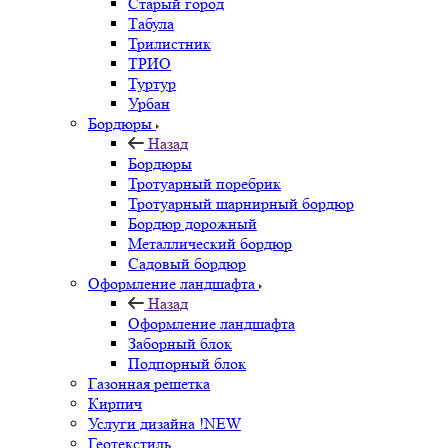
Старый город
Табула
Трилистник
ТРИО
Туртур
Урбан
Бордюры
Назад
Бордюры
Тротуарный поребрик
Тротуарный шарнирный бордюр
Бордюр дорожный
Металлический бордюр
Садовый бордюр
Оформление ландшафта
Назад
Оформление ландшафта
Заборный блок
Подпорный блок
Газонная решетка
Кирпич
Услуги дизайна !NEW
Геотекстиль