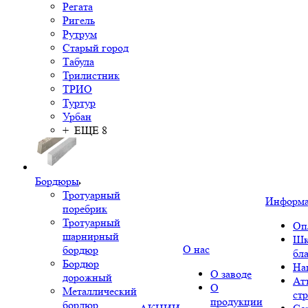
Регата
Ригель
Рутрум
Старый город
Табула
Трилистник
ТРИО
Туртур
Урбан
+ ЕЩЕ 8
Бордюры
Тротуарный
Информ
поребрик
Тротуарный
Оп
шарнирный
Шк
О нас
бордюр
бл
Бордюр
На
О заводе
дорожный
Ат
О
Металлический
ст
продукции
бордюр