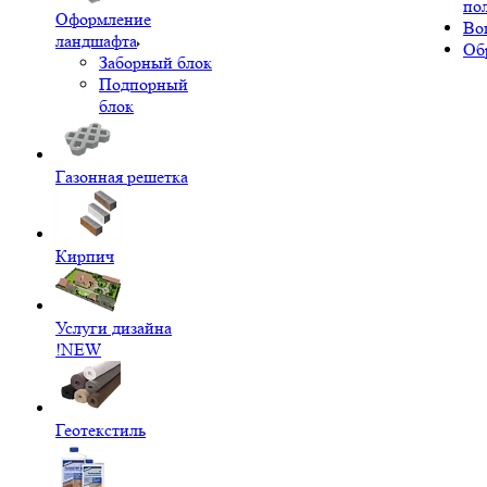
по
Оформление
Во
ландшафта
Об
Заборный блок
Подпорный
блок
Газонная решетка
Кирпич
Услуги дизайна
!NEW
Геотекстиль