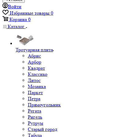
Войти
Избранные товары
0
Корзина
0
Каталог
Тротуарная плита
Абрис
Арбор
Квадрат
Классико
Литос
Мозаика
Паркет
Петра
Прямоугольник
Регата
Ригель
Рутрум
Старый город
Табула