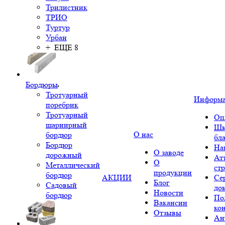
Трилистник
ТРИО
Туртур
Урбан
+ ЕЩЕ 8
Бордюры
Тротуарный
Информ
поребрик
Тротуарный
Оп
шарнирный
Шк
О нас
бордюр
бл
Бордюр
На
О заводе
дорожный
Ат
О
Металлический
ст
продукции
бордюр
АКЦИИ
Се
Блог
Садовый
до
Новости
бордюр
По
Вакансии
ко
Отзывы
Ан