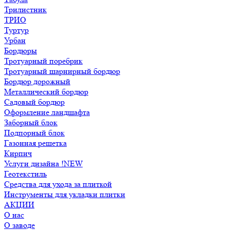
Трилистник
ТРИО
Туртур
Урбан
Бордюры
Тротуарный поребрик
Тротуарный шарнирный бордюр
Бордюр дорожный
Металлический бордюр
Садовый бордюр
Оформление ландшафта
Заборный блок
Подпорный блок
Газонная решетка
Кирпич
Услуги дизайна !NEW
Геотекстиль
Средства для ухода за плиткой
Инструменты для укладки плитки
АКЦИИ
О нас
О заводе