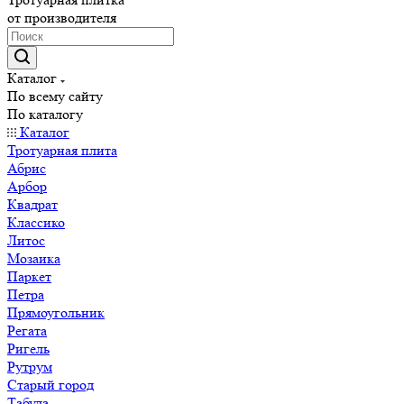
от производителя
Каталог
По всему сайту
По каталогу
Каталог
Тротуарная плита
Абрис
Арбор
Квадрат
Классико
Литос
Мозаика
Паркет
Петра
Прямоугольник
Регата
Ригель
Рутрум
Старый город
Табула