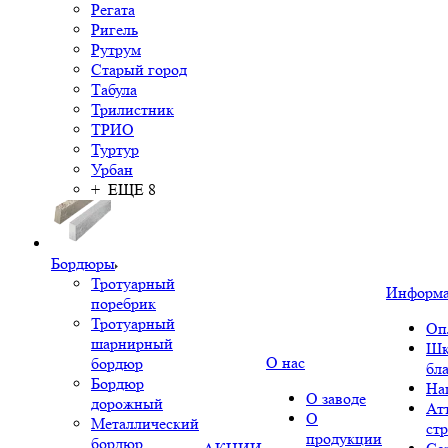
Регата
Ригель
Рутрум
Старый город
Табула
Трилистник
ТРИО
Туртур
Урбан
+ ЕЩЕ 8
Бордюры
Тротуарный
Информ
поребрик
Тротуарный
Оп
шарнирный
Шк
О нас
бордюр
бл
Бордюр
На
О заводе
дорожный
Ат
О
Металлический
ст
продукции
бордюр