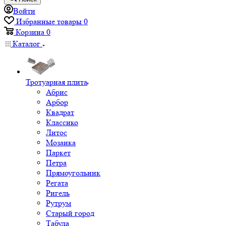
Войти
Избранные товары
0
Корзина
0
Каталог
Тротуарная плита
Абрис
Арбор
Квадрат
Классико
Литос
Мозаика
Паркет
Петра
Прямоугольник
Регата
Ригель
Рутрум
Старый город
Табула