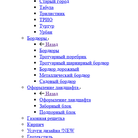
Старый город
Табула
Трилистник
ТРИО
Туртур
Урбан
Бордюры
Назад
Бордюры
Тротуарный поребрик
Тротуарный шарнирный бордюр
Бордюр дорожный
Металлический бордюр
Садовый бордюр
Оформление ландшафта
Назад
Оформление ландшафта
Заборный блок
Подпорный блок
Газонная решетка
Кирпич
Услуги дизайна !NEW
Геотекстиль