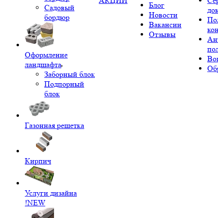
АКЦИИ
Се
Блог
Садовый
до
Новости
бордюр
По
Вакансии
ко
Отзывы
Ан
по
Оформление
Во
ландшафта
Об
Заборный блок
Подпорный
блок
Газонная решетка
Кирпич
Услуги дизайна
!NEW