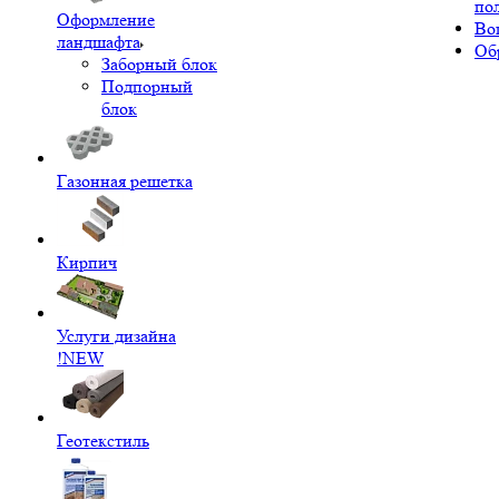
по
Оформление
Во
ландшафта
Об
Заборный блок
Подпорный
блок
Газонная решетка
Кирпич
Услуги дизайна
!NEW
Геотекстиль