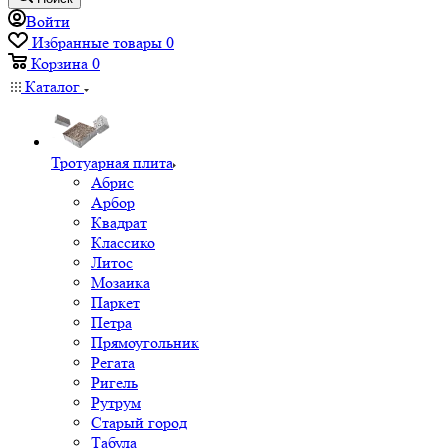
Войти
Избранные товары
0
Корзина
0
Каталог
Тротуарная плита
Абрис
Арбор
Квадрат
Классико
Литос
Мозаика
Паркет
Петра
Прямоугольник
Регата
Ригель
Рутрум
Старый город
Табула