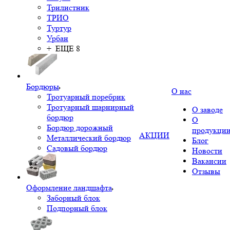
Трилистник
ТРИО
Туртур
Урбан
+ ЕЩЕ 8
Бордюры
О нас
Тротуарный поребрик
Тротуарный шарнирный
О заводе
бордюр
О
Бордюр дорожный
продукци
АКЦИИ
Металлический бордюр
Блог
Садовый бордюр
Новости
Вакансии
Отзывы
Оформление ландшафта
Заборный блок
Подпорный блок