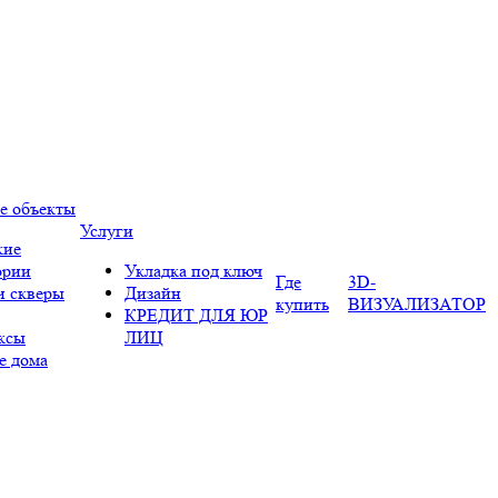
е объекты
Услуги
кие
ории
Укладка под ключ
Где
3D-
и скверы
Дизайн
купить
ВИЗУАЛИЗАТОР
КРЕДИТ ДЛЯ ЮР
ксы
ЛИЦ
е дома