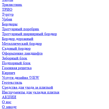
Трилистник
ТРИО
Туртур
Урбан
Бордюры
Тротуарный поребрик
Тротуарный шарнирный бордюр
Бордюр дорожный
Металлический бордюр
Садовый бордюр
Оформление ландшафта
Заборный блок
Подпорный блок
Газонная решетка
Кирпич
Услуги дизайна !NEW
Геотекстиль
Средства для ухода за плиткой
Инструменты для укладки плитки
АКЦИИ
О нас
О заводе