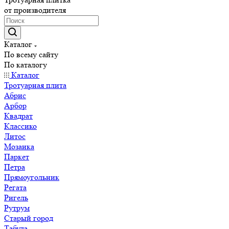
от производителя
Каталог
По всему сайту
По каталогу
Каталог
Тротуарная плита
Абрис
Арбор
Квадрат
Классико
Литос
Мозаика
Паркет
Петра
Прямоугольник
Регата
Ригель
Рутрум
Старый город
Табула