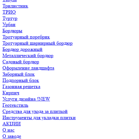
Трилистник
ТРИО
Туртур
Урбан
Бордюры
Тротуарный поребрик
Тротуарный шарнирный бордюр
Бордюр дорожный
Металлический бордюр
Садовый бордюр
Оформление ландшафта
Заборный блок
Подпорный блок
Газонная решетка
Кирпич
Услуги дизайна !NEW
Геотекстиль
Средства для ухода за плиткой
Инструменты для укладки плитки
АКЦИИ
О нас
О заводе