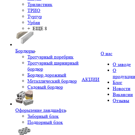
Трилистник
ТРИО
Туртур
Урбан
+ ЕЩЕ 8
Бордюры
О нас
Тротуарный поребрик
Тротуарный шарнирный
О заводе
бордюр
О
Бордюр дорожный
продукци
АКЦИИ
Металлический бордюр
Блог
Садовый бордюр
Новости
Вакансии
Отзывы
Оформление ландшафта
Заборный блок
Подпорный блок