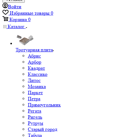
Войти
Избранные товары
0
Корзина
0
Каталог
Тротуарная плита
Абрис
Арбор
Квадрат
Классико
Литос
Мозаика
Паркет
Петра
Прямоугольник
Регата
Ригель
Рутрум
Старый город
Табула