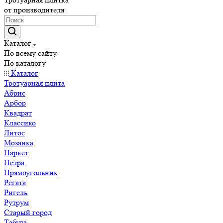
от производителя
Каталог
По всему сайту
По каталогу
Каталог
Тротуарная плита
Абрис
Арбор
Квадрат
Классико
Литос
Мозаика
Паркет
Петра
Прямоугольник
Регата
Ригель
Рутрум
Старый город
Табула