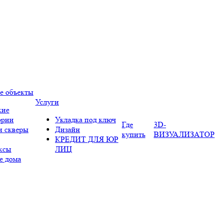
е объекты
Услуги
кие
ории
Укладка под ключ
Где
3D-
и скверы
Дизайн
купить
ВИЗУАЛИЗАТОР
КРЕДИТ ДЛЯ ЮР
ксы
ЛИЦ
е дома