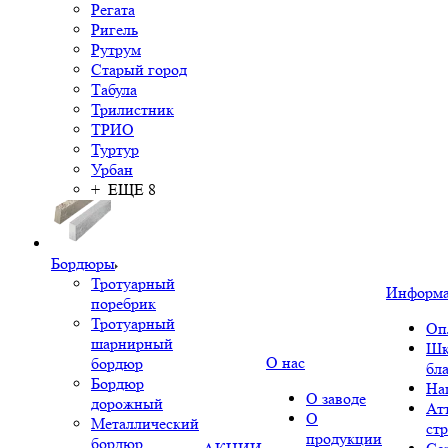
Регата
Ригель
Рутрум
Старый город
Табула
Трилистник
ТРИО
Туртур
Урбан
+ ЕЩЕ 8
Бордюры
Тротуарный
Информ
поребрик
Тротуарный
Оп
шарнирный
Шк
О нас
бордюр
бл
Бордюр
На
О заводе
дорожный
Ат
О
Металлический
ст
продукции
бордюр