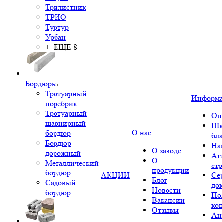
Трилистник
ТРИО
Туртур
Урбан
+ ЕЩЕ 8
Бордюры
Тротуарный
Информ
поребрик
Тротуарный
Оп
шарнирный
Шк
О нас
бордюр
бл
Бордюр
На
О заводе
дорожный
Ат
О
Металлический
ст
продукции
бордюр
АКЦИИ
Се
Блог
Садовый
до
Новости
бордюр
По
Вакансии
ко
Отзывы
Ан