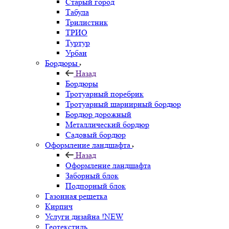
Старый город
Табула
Трилистник
ТРИО
Туртур
Урбан
Бордюры
Назад
Бордюры
Тротуарный поребрик
Тротуарный шарнирный бордюр
Бордюр дорожный
Металлический бордюр
Садовый бордюр
Оформление ландшафта
Назад
Оформление ландшафта
Заборный блок
Подпорный блок
Газонная решетка
Кирпич
Услуги дизайна !NEW
Геотекстиль