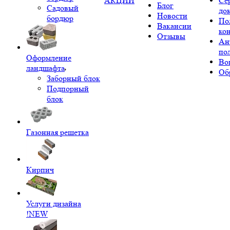
АКЦИИ
Се
Блог
Садовый
до
Новости
бордюр
По
Вакансии
ко
Отзывы
Ан
по
Оформление
Во
ландшафта
Об
Заборный блок
Подпорный
блок
Газонная решетка
Кирпич
Услуги дизайна
!NEW