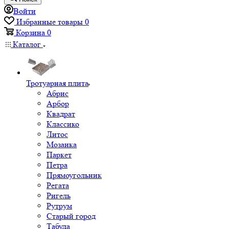
Войти
Избранные товары
0
Корзина
0
Каталог
Тротуарная плита
Абрис
Арбор
Квадрат
Классико
Литос
Мозаика
Паркет
Петра
Прямоугольник
Регата
Ригель
Рутрум
Старый город
Табула