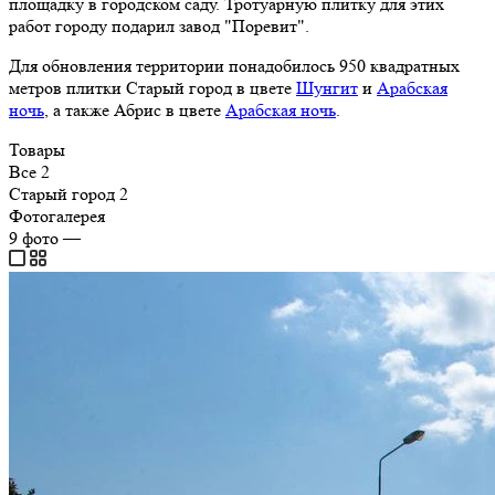
площадку в городском саду. Тротуарную плитку для этих
работ городу подарил завод "Поревит".
Для обновления территории понадобилось 950 квадратных
метров плитки Старый город в цвете
Шунгит
и
Арабская
ночь
, а также Абрис в цвете
Арабская ночь
.
Товары
Все
2
Старый город
2
Фотогалерея
9
фото
—