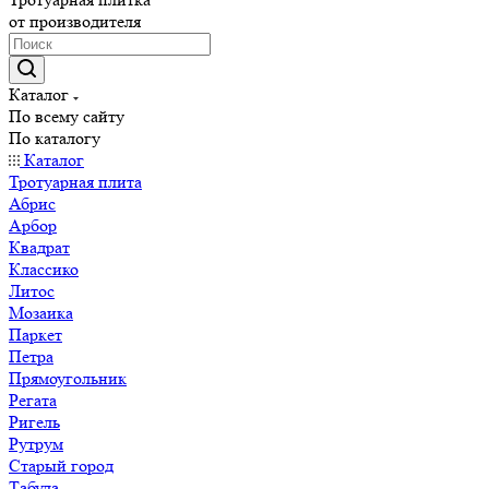
от производителя
Каталог
По всему сайту
По каталогу
Каталог
Тротуарная плита
Абрис
Арбор
Квадрат
Классико
Литос
Мозаика
Паркет
Петра
Прямоугольник
Регата
Ригель
Рутрум
Старый город
Табула