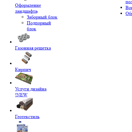
по
Оформление
Во
ландшафта
Об
Заборный блок
Подпорный
блок
Газонная решетка
Кирпич
Услуги дизайна
!NEW
Геотекстиль