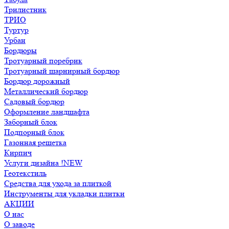
Трилистник
ТРИО
Туртур
Урбан
Бордюры
Тротуарный поребрик
Тротуарный шарнирный бордюр
Бордюр дорожный
Металлический бордюр
Садовый бордюр
Оформление ландшафта
Заборный блок
Подпорный блок
Газонная решетка
Кирпич
Услуги дизайна !NEW
Геотекстиль
Средства для ухода за плиткой
Инструменты для укладки плитки
АКЦИИ
О нас
О заводе