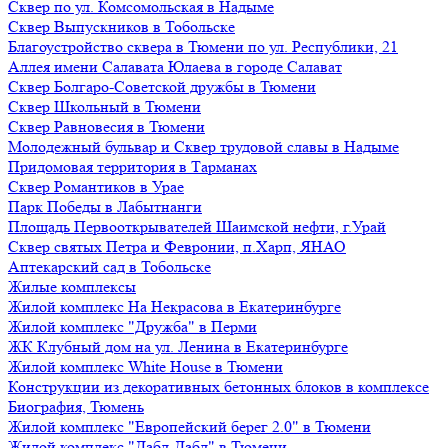
Сквер по ул. Комсомольская в Надыме
Сквер Выпускников в Тобольске
Благоустройство сквера в Тюмени по ул. Республики, 21
Аллея имени Салавата Юлаева в городе Салават
Сквер Болгаро-Советской дружбы в Тюмени
Сквер Школьный в Тюмени
Сквер Равновесия в Тюмени
Молодежный бульвар и Сквер трудовой славы в Надыме
Придомовая территория в Тарманах
Сквер Романтиков в Урае
Парк Победы в Лабытнанги
Площадь Первооткрывателей Шаимской нефти, г.Урай
Сквер святых Петра и Февронии, п.Харп, ЯНАО
Аптекарский сад в Тобольске
Жилые комплексы
Жилой комплекс На Некрасова в Екатеринбурге
Жилой комплекс "Дружба" в Перми
ЖК Клубный дом на ул. Ленина в Екатеринбурге
Жилой комплекс White House в Тюмени
Конструкции из декоративных бетонных блоков в комплексе
Биография, Тюмень
Жилой комплекс "Европейский берег 2.0" в Тюмени
Жилой комплекс "Дабл-Дабл" в Тюмени