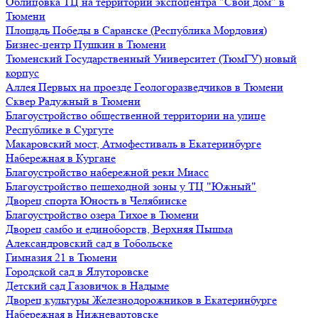
Облицовка ТЦ на территории экспоцентра "Свой дом" в
Тюмени
Площадь Победы в Саранске (Республика Мордовия)
Бизнес-центр Пушкин в Тюмени
Тюменский Государственный Университет (ТюмГУ) новый
корпус
Аллея Первых на проезде Геологоразведчиков в Тюмени
Сквер Радужный в Тюмени
Благоустройство общественной территории на улице
Республике в Сургуте
Макаровский мост, Атмофестиваль в Екатеринбурге
Набережная в Кургане
Благоустройство набережной реки Миасс
Благоустройство пешеходной зоны у ТЦ "Южный"
Дворец спорта Юность в Челябинске
Благоустройство озера Тихое в Тюмени
Дворец самбо и единоборств, Верхняя Пышма
Александровский сад в Тобольске
Гимназия 21 в Тюмени
Городской сад в Ялуторовске
Детский сад Газовичок в Надыме
Дворец культуры Железнодорожников в Екатеринбурге
Набережная в Нижневартовске