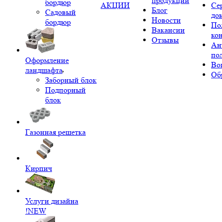
продукции
бордюр
АКЦИИ
Се
Блог
Садовый
до
Новости
бордюр
По
Вакансии
ко
Отзывы
Ан
по
Оформление
Во
ландшафта
Об
Заборный блок
Подпорный
блок
Газонная решетка
Кирпич
Услуги дизайна
!NEW