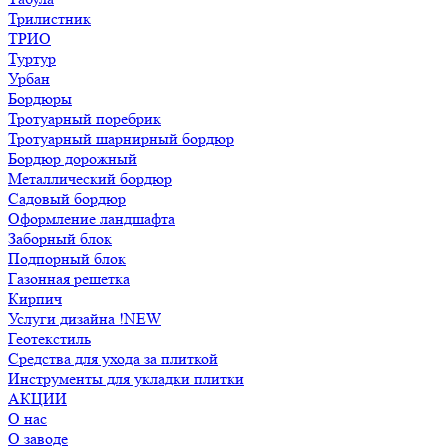
Трилистник
ТРИО
Туртур
Урбан
Бордюры
Тротуарный поребрик
Тротуарный шарнирный бордюр
Бордюр дорожный
Металлический бордюр
Садовый бордюр
Оформление ландшафта
Заборный блок
Подпорный блок
Газонная решетка
Кирпич
Услуги дизайна !NEW
Геотекстиль
Средства для ухода за плиткой
Инструменты для укладки плитки
АКЦИИ
О нас
О заводе