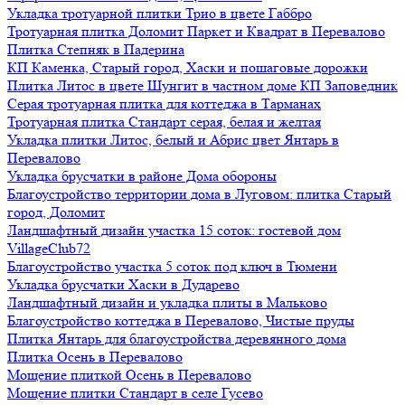
Укладка тротуарной плитки Трио в цвете Габбро
Тротуарная плитка Доломит Паркет и Квадрат в Перевалово
Плитка Степняк в Падерина
КП Каменка, Старый город, Хаски и пошаговые дорожки
Плитка Литос в цвете Шунгит в частном доме КП Заповедник
Серая тротуарная плитка для коттеджа в Тарманах
Тротуарная плитка Стандарт серая, белая и желтая
Укладка плитки Литос, белый и Абрис цвет Янтарь в
Перевалово
Укладка брусчатки в районе Дома обороны
Благоустройство территории дома в Луговом: плитка Старый
город, Доломит
Ландшафтный дизайн участка 15 соток: гостевой дом
VillageClub72
Благоустройство участка 5 соток под ключ в Тюмени
Укладка брусчатки Хаски в Дударево
Ландшафтный дизайн и укладка плиты в Мальково
Благоустройство коттеджа в Перевалово, Чистые пруды
Плитка Янтарь для благоустройства деревянного дома
Плитка Осень в Перевалово
Мощение плиткой Осень в Перевалово
Мощение плитки Стандарт в селе Гусево