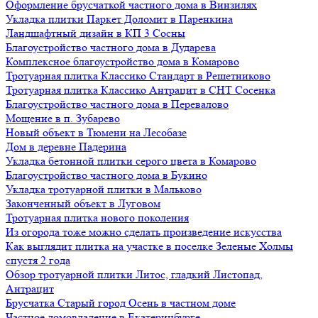
Оформление брусчаткой частного дома в Винзилях
Укладка плитки Паркет Доломит в Паренкина
Ландшафтный дизайн в КП 3 Сосны
Благоустройство частного дома в Дударева
Комплексное благоустройство дома в Комарово
Тротуарная плитка Классико Стандарт в Решетниково
Тротуарная плитка Классико Антрацит в СНТ Сосенка
Благоустройство частного дома в Перевалово
Мощение в п. Зубарево
Новый объект в Тюмени на Лесобазе
Дом в деревне Падерина
Укладка бетонной плитки серого цвета в Комарово
Благоустройство частного дома в Букино
Укладка тротуарной плитки в Мальково
Законченный объект в Луговом
Тротуарная плитка нового поколения
Из огорода тоже можно сделать произведение искусства
Как выглядит плитка на участке в поселке Зеленые Холмы
спустя 2 года
Обзор тротуарной плитки Литос, гладкий Листопад,
Антрацит
Брусчатка Старый город Осень в частном доме
Частное домовладение в Екатеринбурге