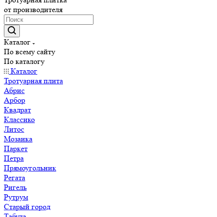
от производителя
Каталог
По всему сайту
По каталогу
Каталог
Тротуарная плита
Абрис
Арбор
Квадрат
Классико
Литос
Мозаика
Паркет
Петра
Прямоугольник
Регата
Ригель
Рутрум
Старый город
Табула