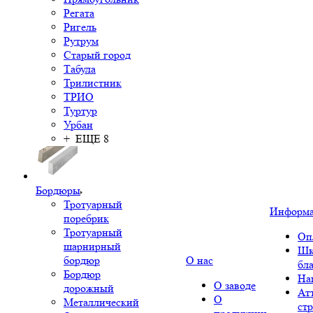
Регата
Ригель
Рутрум
Старый город
Табула
Трилистник
ТРИО
Туртур
Урбан
+ ЕЩЕ 8
Бордюры
Тротуарный
Информ
поребрик
Тротуарный
Оп
шарнирный
Шк
бордюр
О нас
бл
Бордюр
На
О заводе
дорожный
Ат
О
Металлический
ст