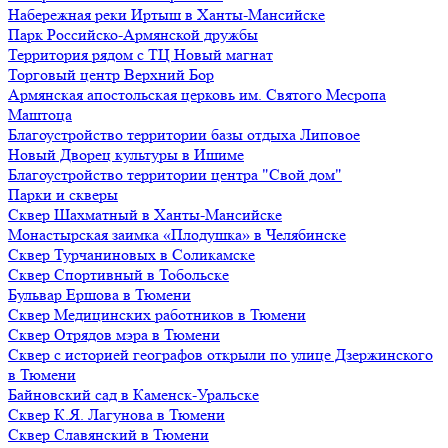
Набережная реки Иртыш в Ханты-Мансийске
Парк Российско-Армянской дружбы
Территория рядом с ТЦ Новый магнат
Торговый центр Верхний Бор
Армянская апостольская церковь им. Святого Месропа
Маштоца
Благоустройство территории базы отдыха Липовое
Нoвый Двoрeц культуры в Ишимe
Благоустройство территории центра "Свой дом"
Парки и скверы
Сквер Шахматный в Ханты-Мансийске
Монастырская заимка «Плодушка» в Челябинске
Сквер Турчаниновых в Соликамске
Сквер Спортивный в Тобольске
Бульвар Ершова в Тюмени
Сквер Медицинских работников в Тюмени
Сквер Отрядов мэра в Тюмени
Сквер с историей географов открыли по улице Дзержинского
в Тюмени
Байновский сад в Каменск-Уральске
Сквер К.Я. Лагунова в Тюмени
Сквер Славянский в Тюмени