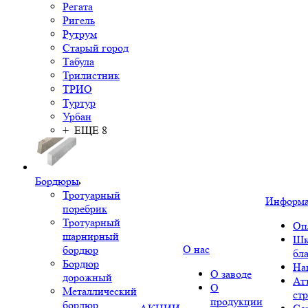
Регата
Ригель
Рутрум
Старый город
Табула
Трилистник
ТРИО
Туртур
Урбан
+ ЕЩЕ 8
Бордюры
Тротуарный
Информ
поребрик
Тротуарный
Оп
шарнирный
Шк
О нас
бордюр
бл
Бордюр
На
О заводе
дорожный
Ат
О
Металлический
ст
продукции
бордюр