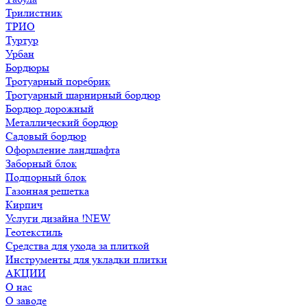
Трилистник
ТРИО
Туртур
Урбан
Бордюры
Тротуарный поребрик
Тротуарный шарнирный бордюр
Бордюр дорожный
Металлический бордюр
Садовый бордюр
Оформление ландшафта
Заборный блок
Подпорный блок
Газонная решетка
Кирпич
Услуги дизайна !NEW
Геотекстиль
Средства для ухода за плиткой
Инструменты для укладки плитки
АКЦИИ
О нас
О заводе