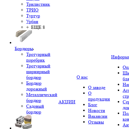
Трилистник
ТРИО
Туртур
Урбан
+ ЕЩЕ 8
Бордюры
Тротуарный
Информ
поребрик
Тротуарный
Оп
шарнирный
Шк
О нас
бордюр
бл
Бордюр
На
О заводе
дорожный
Ат
О
Металлический
ст
продукции
бордюр
АКЦИИ
Се
Блог
Садовый
до
Новости
бордюр
По
Вакансии
ко
Отзывы
Ан