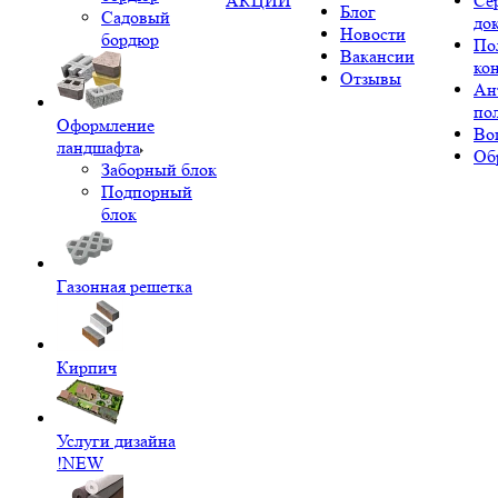
АКЦИИ
Се
Блог
Садовый
до
Новости
бордюр
По
Вакансии
ко
Отзывы
Ан
по
Оформление
Во
ландшафта
Об
Заборный блок
Подпорный
блок
Газонная решетка
Кирпич
Услуги дизайна
!NEW