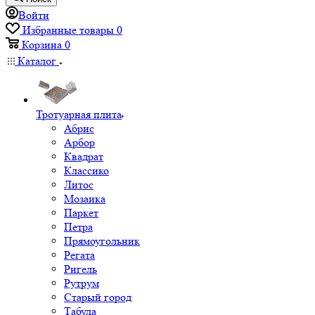
Войти
Избранные товары
0
Корзина
0
Каталог
Тротуарная плита
Абрис
Арбор
Квадрат
Классико
Литос
Мозаика
Паркет
Петра
Прямоугольник
Регата
Ригель
Рутрум
Старый город
Табула