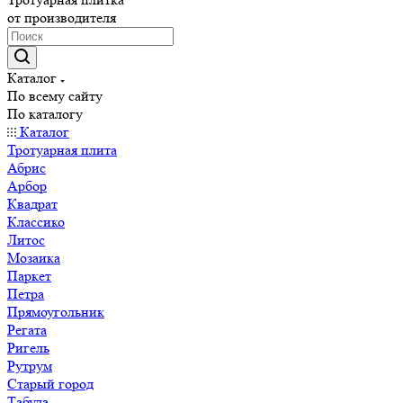
от производителя
Каталог
По всему сайту
По каталогу
Каталог
Тротуарная плита
Абрис
Арбор
Квадрат
Классико
Литос
Мозаика
Паркет
Петра
Прямоугольник
Регата
Ригель
Рутрум
Старый город
Табула