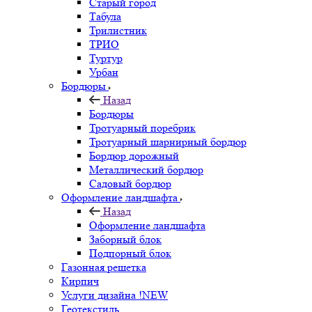
Старый город
Табула
Трилистник
ТРИО
Туртур
Урбан
Бордюры
Назад
Бордюры
Тротуарный поребрик
Тротуарный шарнирный бордюр
Бордюр дорожный
Металлический бордюр
Садовый бордюр
Оформление ландшафта
Назад
Оформление ландшафта
Заборный блок
Подпорный блок
Газонная решетка
Кирпич
Услуги дизайна !NEW
Геотекстиль