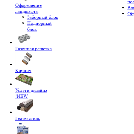
по
Оформление
Во
ландшафта
Об
Заборный блок
Подпорный
блок
Газонная решетка
Кирпич
Услуги дизайна
!NEW
Геотекстиль