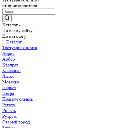
от производителя
Каталог
По всему сайту
По каталогу
Каталог
Тротуарная плита
Абрис
Арбор
Квадрат
Классико
Литос
Мозаика
Паркет
Петра
Прямоугольник
Регата
Ригель
Рутрум
Старый город
Табула