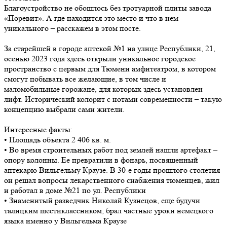
Благоустройство не обошлось без тротуарной плиты завода
«Поревит». А где находится это место и что в нем
уникального – расскажем в этом посте.
За старейшей в городе аптекой №1 на улице Республики, 21,
осенью 2023 года здесь открыли уникальное городское
пространство с первым для Тюмени амфитеатром, в котором
смогут побывать все желающие, в том числе и
маломобильные горожане, для которых здесь установлен
лифт. Исторический колорит с нотами современности – такую
концепцию выбрали сами жители.
Интересные факты:
• Площадь объекта 2 406 кв. м.
• Во время строительных работ под землей нашли артефакт –
опору колонны. Ее превратили в фонарь, посвященный
аптекарю Вильгельму Краузе. В 30-е годы прошлого столетия
он решал вопросы лекарственного снабжения тюменцев, жил
и работал в доме №21 по ул. Республики
• Знаменитый разведчик Николай Кузнецов, еще будучи
талицким шестиклассником, брал частные уроки немецкого
языка именно у Вильгельма Краузе