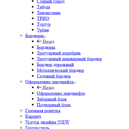
Старый город
Табула
Трилистник
ТРИО
Туртур
Урбан
Бордюры
Назад
Бордюры
Тротуарный поребрик
Тротуарный шарнирный бордюр
Бордюр дорожный
Металлический бордюр
Садовый бордюр
Оформление ландшафта
Назад
Оформление ландшафта
Заборный блок
Подпорный блок
Газонная решетка
Кирпич
Услуги дизайна !NEW
Геотекстиль