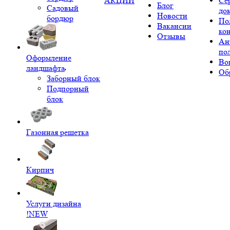
АКЦИИ
Се
Блог
Садовый
до
Новости
бордюр
По
Вакансии
ко
Отзывы
Ан
по
Оформление
Во
ландшафта
Об
Заборный блок
Подпорный
блок
Газонная решетка
Кирпич
Услуги дизайна
!NEW