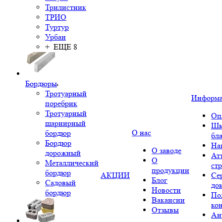
Трилистник
ТРИО
Туртур
Урбан
+ ЕЩЕ 8
Бордюры
Тротуарный
Информ
поребрик
Тротуарный
Оп
шарнирный
Шк
О нас
бордюр
бл
Бордюр
На
О заводе
дорожный
Ат
О
Металлический
ст
продукции
бордюр
АКЦИИ
Се
Блог
Садовый
до
Новости
бордюр
По
Вакансии
ко
Отзывы
Ан