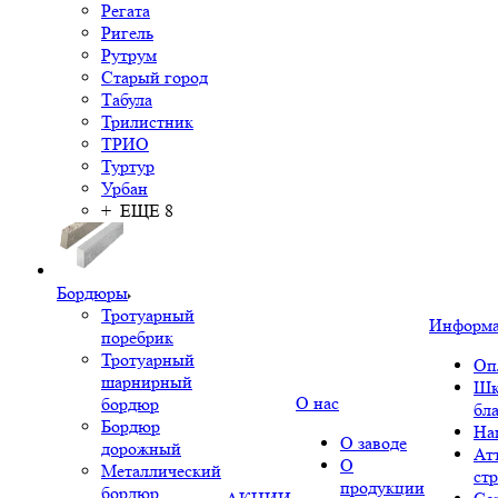
Регата
Ригель
Рутрум
Старый город
Табула
Трилистник
ТРИО
Туртур
Урбан
+ ЕЩЕ 8
Бордюры
Тротуарный
Информ
поребрик
Тротуарный
Оп
шарнирный
Шк
О нас
бордюр
бл
Бордюр
На
О заводе
дорожный
Ат
О
Металлический
ст
продукции
бордюр