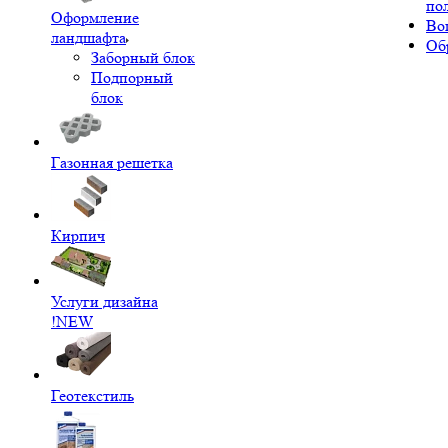
по
Оформление
Во
ландшафта
Об
Заборный блок
Подпорный
блок
Газонная решетка
Кирпич
Услуги дизайна
!NEW
Геотекстиль