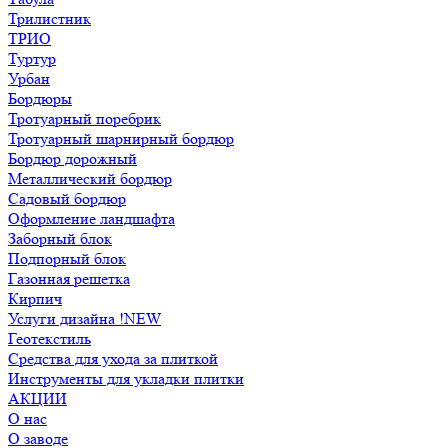
Трилистник
ТРИО
Туртур
Урбан
Бордюры
Тротуарный поребрик
Тротуарный шарнирный бордюр
Бордюр дорожный
Металлический бордюр
Садовый бордюр
Оформление ландшафта
Заборный блок
Подпорный блок
Газонная решетка
Кирпич
Услуги дизайна !NEW
Геотекстиль
Средства для ухода за плиткой
Инструменты для укладки плитки
АКЦИИ
О нас
О заводе