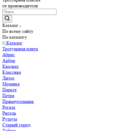
от производителя
Каталог
По всему сайту
По каталогу
Каталог
Тротуарная плита
Абрис
Арбор
Квадрат
Классико
Литос
Мозаика
Паркет
Петра
Прямоугольник
Регата
Ригель
Рутрум
Старый город
Табула