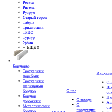
Регата
Ригель
Рутрум
Старый город
Табула
Трилистник
ТРИО
Туртур
Урбан
+ ЕЩЕ 8
Бордюры
Тротуарный
Информ
поребрик
Тротуарный
Оп
шарнирный
Шк
О нас
бордюр
бл
Бордюр
На
О заводе
дорожный
Ат
О
Металлический
ст
продукции
бордюр