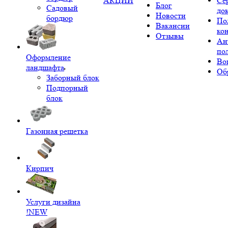
АКЦИИ
Се
Блог
Садовый
до
Новости
бордюр
По
Вакансии
ко
Отзывы
Ан
по
Оформление
Во
ландшафта
Об
Заборный блок
Подпорный
блок
Газонная решетка
Кирпич
Услуги дизайна
!NEW