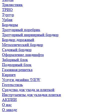
Трилистник
ТРИО
Туртур
Урбан
Бордюры
Тротуарный поребрик
Тротуарный шарнирный бордюр
Бордюр дорожный
Металлический бордюр
Садовый бордюр
Оформление ландшафта
Заборный блок
Подпорный блок
Газонная решетка
Кирпич
Услуги дизайна !NEW
Геотекстиль
Средства для ухода за плиткой
Инструменты для укладки плитки
АКЦИИ
О нас
О заводе