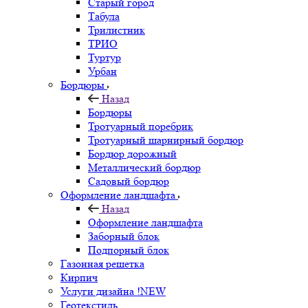
Старый город
Табула
Трилистник
ТРИО
Туртур
Урбан
Бордюры
Назад
Бордюры
Тротуарный поребрик
Тротуарный шарнирный бордюр
Бордюр дорожный
Металлический бордюр
Садовый бордюр
Оформление ландшафта
Назад
Оформление ландшафта
Заборный блок
Подпорный блок
Газонная решетка
Кирпич
Услуги дизайна !NEW
Геотекстиль