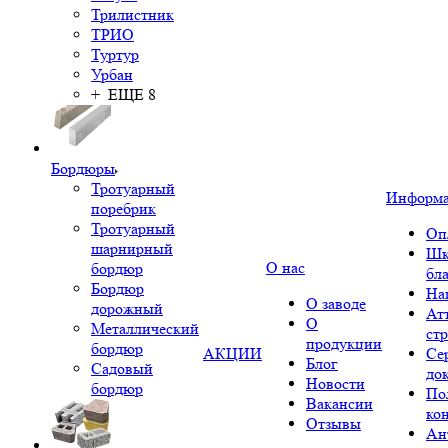
Трилистник
ТРИО
Туртур
Урбан
+ ЕЩЕ 8
Бордюры
Тротуарный
Информ
поребрик
Тротуарный
Оп
шарнирный
Шк
О нас
бордюр
бл
Бордюр
На
О заводе
дорожный
Ат
О
Металлический
ст
продукции
бордюр
АКЦИИ
Се
Блог
Садовый
до
Новости
бордюр
По
Вакансии
ко
Отзывы
Ан