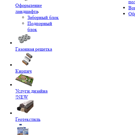
по
Оформление
Во
ландшафта
Об
Заборный блок
Подпорный
блок
Газонная решетка
Кирпич
Услуги дизайна
!NEW
Геотекстиль