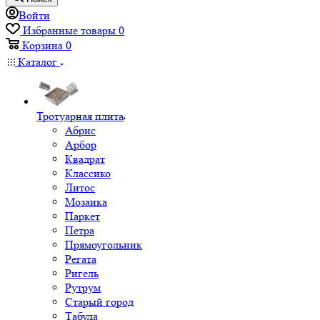
Войти
Избранные товары
0
Корзина
0
Каталог
Тротуарная плита
Абрис
Арбор
Квадрат
Классико
Литос
Мозаика
Паркет
Петра
Прямоугольник
Регата
Ригель
Рутрум
Старый город
Табула