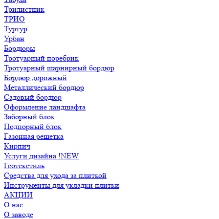
Трилистник
ТРИО
Туртур
Урбан
Бордюры
Тротуарный поребрик
Тротуарный шарнирный бордюр
Бордюр дорожный
Металлический бордюр
Садовый бордюр
Оформление ландшафта
Заборный блок
Подпорный блок
Газонная решетка
Кирпич
Услуги дизайна !NEW
Геотекстиль
Средства для ухода за плиткой
Инструменты для укладки плитки
АКЦИИ
О нас
О заводе