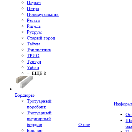
Паркет
Петра
Прямоугольник
Регата
Ригель
Рутрум
Старый город
Табула
Трилистник
ТРИО
Туртур
Урбан
+ ЕЩЕ 8
Бордюры
Тротуарный
Информ
поребрик
Тротуарный
Оп
шарнирный
Шк
бордюр
О нас
бл
Бордюр