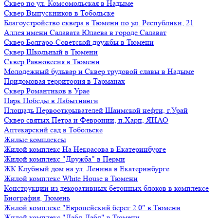
Сквер по ул. Комсомольская в Надыме
Сквер Выпускников в Тобольске
Благоустройство сквера в Тюмени по ул. Республики, 21
Аллея имени Салавата Юлаева в городе Салават
Сквер Болгаро-Советской дружбы в Тюмени
Сквер Школьный в Тюмени
Сквер Равновесия в Тюмени
Молодежный бульвар и Сквер трудовой славы в Надыме
Придомовая территория в Тарманах
Сквер Романтиков в Урае
Парк Победы в Лабытнанги
Площадь Первооткрывателей Шаимской нефти, г.Урай
Сквер святых Петра и Февронии, п.Харп, ЯНАО
Аптекарский сад в Тобольске
Жилые комплексы
Жилой комплекс На Некрасова в Екатеринбурге
Жилой комплекс "Дружба" в Перми
ЖК Клубный дом на ул. Ленина в Екатеринбурге
Жилой комплекс White House в Тюмени
Конструкции из декоративных бетонных блоков в комплексе
Биография, Тюмень
Жилой комплекс "Европейский берег 2.0" в Тюмени
Жилой комплекс "Дабл-Дабл" в Тюмени