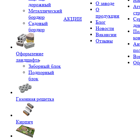
На
О заводе
дорожный
Ат
О
Металлический
ст
продукции
бордюр
АКЦИИ
Се
Блог
Садовый
до
Новости
бордюр
По
Вакансии
ко
Отзывы
Ан
по
Оформление
Во
ландшафта
Об
Заборный блок
Подпорный
блок
Газонная решетка
Кирпич