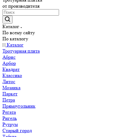
от производителя
Каталог
По всему сайту
По каталогу
Каталог
Тротуарная плита
Абрис
Арбор
Квадрат
Классико
Литос
Мозаика
Паркет
Петра
Прямоугольник
Регата
Ригель
Рутрум
Старый город
Табула