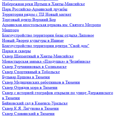
Набережная реки Иртыш в Ханты-Мансийске
Парк Российско-Армянской дружбы
Территория рядом с ТЦ Новый магнат
Торговый центр Верхний Бор
Армянская апостольская церковь им. Святого Месропа
Маштоца
Благоустройство территории базы отдыха Липовое
Нoвый Двoрeц культуры в Ишимe
Благоустройство территории центра "Свой дом"
Парки и скверы
Сквер Шахматный в Ханты-Мансийске
Монастырская заимка «Плодушка» в Челябинске
Сквер Турчаниновых в Соликамске
Сквер Спортивный в Тобольске
Бульвар Ершова в Тюмени
Сквер Медицинских работников в Тюмени
Сквер Отрядов мэра в Тюмени
Сквер с историей географов открыли по улице Дзержинского
в Тюмени
Байновский сад в Каменск-Уральске
Сквер К.Я. Лагунова в Тюмени
Сквер Славянский в Тюмени