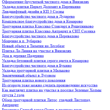
Оформление брусчаткой частного дома в Винзилях
Укладка плитки Паркет Доломит в Паренкина
Ландшафтный дизайн в КП 3 Сосны
Благоустройство частного дома в Дударева
Комплексное благоустройство дома в Комарово
Тротуарная плитка Классико Стандарт в Решетниково
Тротуарная плитка Классико Антрацит в СНТ Сосенка
Благоустройство частного дома в Перевалово
Мощение в п. Зубарево
Новый объект в Тюмени на Лесобазе
Плитка Ла-Линия на участке в Винзилях
Дом в деревне Падерина
Укладка бетонной плитки серого цвета в Комарово
Благоустройство частного дома в Букино
Укладка тротуарной плитки в Мальково
Законченный объект в Луговом
Тротуарная плитка нового поколения
Из огорода тоже можно сделать произведение искусства
Как выглядит плитка на участке в поселке Зеленые Холмы
спустя 2 года
Обзор тротуарной плитки Литос, гладкий Листопад,
Антрацит
Брусчатка Старый город Осень в частном доме