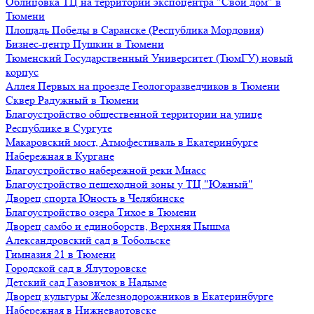
Облицовка ТЦ на территории экспоцентра "Свой дом" в
Тюмени
Площадь Победы в Саранске (Республика Мордовия)
Бизнес-центр Пушкин в Тюмени
Тюменский Государственный Университет (ТюмГУ) новый
корпус
Аллея Первых на проезде Геологоразведчиков в Тюмени
Сквер Радужный в Тюмени
Благоустройство общественной территории на улице
Республике в Сургуте
Макаровский мост, Атмофестиваль в Екатеринбурге
Набережная в Кургане
Благоустройство набережной реки Миасс
Благоустройство пешеходной зоны у ТЦ "Южный"
Дворец спорта Юность в Челябинске
Благоустройство озера Тихое в Тюмени
Дворец самбо и единоборств, Верхняя Пышма
Александровский сад в Тобольске
Гимназия 21 в Тюмени
Городской сад в Ялуторовске
Детский сад Газовичок в Надыме
Дворец культуры Железнодорожников в Екатеринбурге
Набережная в Нижневартовске