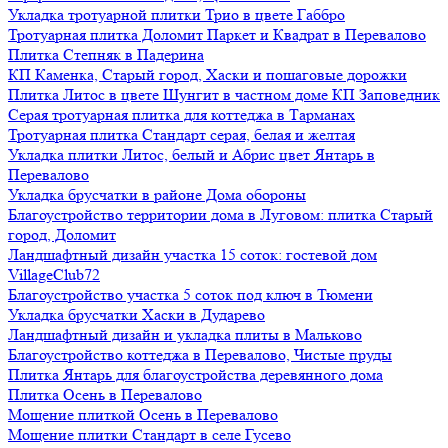
Укладка тротуарной плитки Трио в цвете Габбро
Тротуарная плитка Доломит Паркет и Квадрат в Перевалово
Плитка Степняк в Падерина
КП Каменка, Старый город, Хаски и пошаговые дорожки
Плитка Литос в цвете Шунгит в частном доме КП Заповедник
Серая тротуарная плитка для коттеджа в Тарманах
Тротуарная плитка Стандарт серая, белая и желтая
Укладка плитки Литос, белый и Абрис цвет Янтарь в
Перевалово
Укладка брусчатки в районе Дома обороны
Благоустройство территории дома в Луговом: плитка Старый
город, Доломит
Ландшафтный дизайн участка 15 соток: гостевой дом
VillageClub72
Благоустройство участка 5 соток под ключ в Тюмени
Укладка брусчатки Хаски в Дударево
Ландшафтный дизайн и укладка плиты в Мальково
Благоустройство коттеджа в Перевалово, Чистые пруды
Плитка Янтарь для благоустройства деревянного дома
Плитка Осень в Перевалово
Мощение плиткой Осень в Перевалово
Мощение плитки Стандарт в селе Гусево