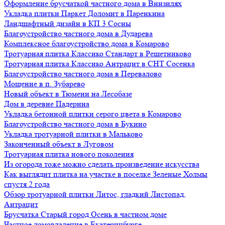
Оформление брусчаткой частного дома в Винзилях
Укладка плитки Паркет Доломит в Паренкина
Ландшафтный дизайн в КП 3 Сосны
Благоустройство частного дома в Дударева
Комплексное благоустройство дома в Комарово
Тротуарная плитка Классико Стандарт в Решетниково
Тротуарная плитка Классико Антрацит в СНТ Сосенка
Благоустройство частного дома в Перевалово
Мощение в п. Зубарево
Новый объект в Тюмени на Лесобазе
Дом в деревне Падерина
Укладка бетонной плитки серого цвета в Комарово
Благоустройство частного дома в Букино
Укладка тротуарной плитки в Мальково
Законченный объект в Луговом
Тротуарная плитка нового поколения
Из огорода тоже можно сделать произведение искусства
Как выглядит плитка на участке в поселке Зеленые Холмы
спустя 2 года
Обзор тротуарной плитки Литос, гладкий Листопад,
Антрацит
Брусчатка Старый город Осень в частном доме
Частное домовладение в Екатеринбурге