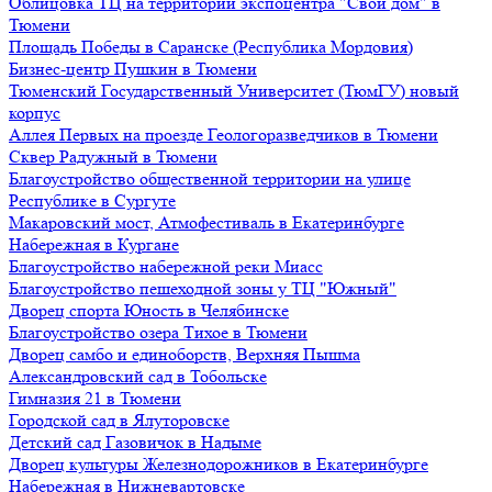
Облицовка ТЦ на территории экспоцентра "Свой дом" в
Тюмени
Площадь Победы в Саранске (Республика Мордовия)
Бизнес-центр Пушкин в Тюмени
Тюменский Государственный Университет (ТюмГУ) новый
корпус
Аллея Первых на проезде Геологоразведчиков в Тюмени
Сквер Радужный в Тюмени
Благоустройство общественной территории на улице
Республике в Сургуте
Макаровский мост, Атмофестиваль в Екатеринбурге
Набережная в Кургане
Благоустройство набережной реки Миасс
Благоустройство пешеходной зоны у ТЦ "Южный"
Дворец спорта Юность в Челябинске
Благоустройство озера Тихое в Тюмени
Дворец самбо и единоборств, Верхняя Пышма
Александровский сад в Тобольске
Гимназия 21 в Тюмени
Городской сад в Ялуторовске
Детский сад Газовичок в Надыме
Дворец культуры Железнодорожников в Екатеринбурге
Набережная в Нижневартовске