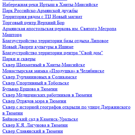
Набережная реки Иртыш в Ханты-Мансийске
Парк Российско-Армянской дружбы
Территория рядом с ТЦ Новый магнат
Торговый центр Верхний Бор
Армянская апостольская церковь им. Святого Месропа
Маштоца
Благоустройство территории базы отдыха Липовое
Нoвый Двoрeц культуры в Ишимe
Благоустройство территории центра "Свой дом"
Парки и скверы
Сквер Шахматный в Ханты-Мансийске
Монастырская заимка «Плодушка» в Челябинске
Сквер Турчаниновых в Соликамске
Сквер Спортивный в Тобольске
Бульвар Ершова в Тюмени
Сквер Медицинских работников в Тюмени
Сквер Отрядов мэра в Тюмени
Сквер с историей географов открыли по улице Дзержинского
в Тюмени
Байновский сад в Каменск-Уральске
Сквер К.Я. Лагунова в Тюмени
Сквер Славянский в Тюмени