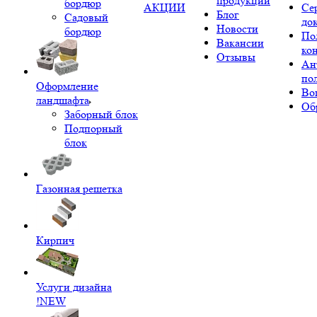
продукции
бордюр
АКЦИИ
Се
Блог
Садовый
до
Новости
бордюр
По
Вакансии
ко
Отзывы
Ан
по
Оформление
Во
ландшафта
Об
Заборный блок
Подпорный
блок
Газонная решетка
Кирпич
Услуги дизайна
!NEW