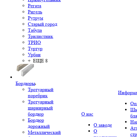
Регата
Ригель
Рутрум
Старый город
Табула
Трилистник
ТРИО
Туртур
Урбан
+ ЕЩЕ 8
Бордюры
Тротуарный
Информ
поребрик
Тротуарный
Оп
шарнирный
Шк
бордюр
О нас
бл
Бордюр
На
О заводе
дорожный
Ат
О
Металлический
ст