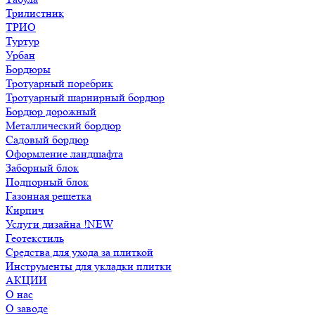
Трилистник
ТРИО
Туртур
Урбан
Бордюры
Тротуарный поребрик
Тротуарный шарнирный бордюр
Бордюр дорожный
Металлический бордюр
Садовый бордюр
Оформление ландшафта
Заборный блок
Подпорный блок
Газонная решетка
Кирпич
Услуги дизайна !NEW
Геотекстиль
Средства для ухода за плиткой
Инструменты для укладки плитки
АКЦИИ
О нас
О заводе