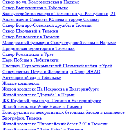
Сквер по ул. Комсомольская в Надыме
Сквер Выпускников в Тобольске
Благоустройство сквера в Тюмени по ул. Республики, 21
Аллея имени Салавата Юлаева в городе Салават
Сквер Болгаро-Советской дружбы в Тюмени
Сквер Школьный в Тюмени
Сквер Равновесия в Тюмени
Молодежный бульвар и Сквер трудовой славы в Надыме
Придомовая территория в Тарманах
Сквер Романтиков в Урае
Парк Победы в Лабытнанги
Площадь Первооткрывателей Шаимской нефти, г.Урай
Сквер святых Петра и Февронии, п.Харп, ЯНАО
Аптекарский сад в Тобольске
Жилые комплексы
Жилой комплекс На Некрасова в Екатеринбурге
Жилой комплекс "Дружба" в Перми
ЖК Клубный дом на ул. Ленина в Екатеринбурге
Жилой комплекс White House в Тюмени
Конструкции из декоративных бетонных блоков в комплексе
Биография, Тюмень
Жилой комплекс "Европейский берег 2.0" в Тюмени
Жилой комплекс "Дабл-Дабл" в Тюмени