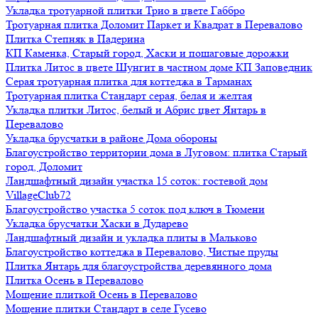
Укладка тротуарной плитки Трио в цвете Габбро
Тротуарная плитка Доломит Паркет и Квадрат в Перевалово
Плитка Степняк в Падерина
КП Каменка, Старый город, Хаски и пошаговые дорожки
Плитка Литос в цвете Шунгит в частном доме КП Заповедник
Серая тротуарная плитка для коттеджа в Тарманах
Тротуарная плитка Стандарт серая, белая и желтая
Укладка плитки Литос, белый и Абрис цвет Янтарь в
Перевалово
Укладка брусчатки в районе Дома обороны
Благоустройство территории дома в Луговом: плитка Старый
город, Доломит
Ландшафтный дизайн участка 15 соток: гостевой дом
VillageClub72
Благоустройство участка 5 соток под ключ в Тюмени
Укладка брусчатки Хаски в Дударево
Ландшафтный дизайн и укладка плиты в Мальково
Благоустройство коттеджа в Перевалово, Чистые пруды
Плитка Янтарь для благоустройства деревянного дома
Плитка Осень в Перевалово
Мощение плиткой Осень в Перевалово
Мощение плитки Стандарт в селе Гусево