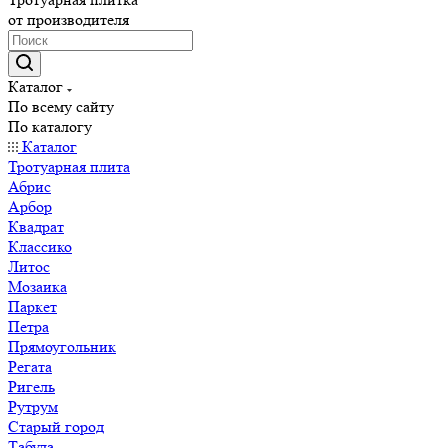
от производителя
Каталог
По всему сайту
По каталогу
Каталог
Тротуарная плита
Абрис
Арбор
Квадрат
Классико
Литос
Мозаика
Паркет
Петра
Прямоугольник
Регата
Ригель
Рутрум
Старый город
Табула