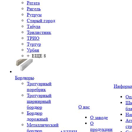
Регата
Ригель
Рутрум
Старый город
Табула
Трилистник
ТРИО
Туртур
Урбан
+ ЕЩЕ 8
Бордюры
Тротуарный
Информ
поребрик
Тротуарный
Оп
шарнирный
Шк
О нас
бордюр
бл
Бордюр
На
О заводе
дорожный
Ат
О
Металлический
ст
продукции
бордюр