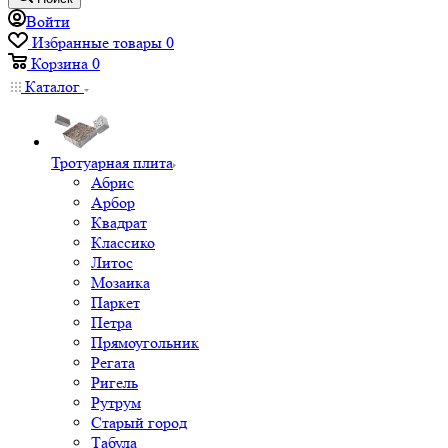
Войти
Избранные товары
0
Корзина
0
Каталог
Тротуарная плита
Абрис
Арбор
Квадрат
Классико
Литос
Мозаика
Паркет
Петра
Прямоугольник
Регата
Ригель
Рутрум
Старый город
Табула