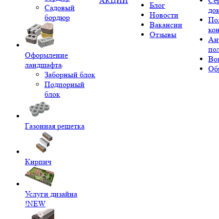
АКЦИИ
Се
Блог
Садовый
до
Новости
бордюр
По
Вакансии
ко
Отзывы
Ан
по
Оформление
Во
ландшафта
Об
Заборный блок
Подпорный
блок
Газонная решетка
Кирпич
Услуги дизайна
!NEW