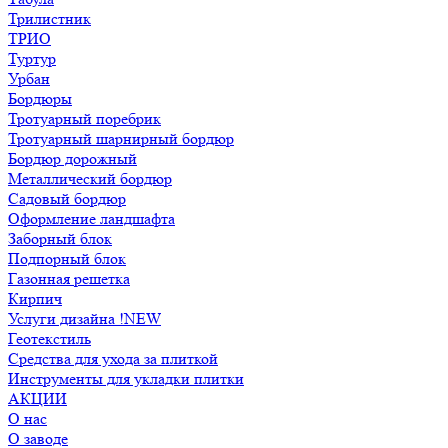
Трилистник
ТРИО
Туртур
Урбан
Бордюры
Тротуарный поребрик
Тротуарный шарнирный бордюр
Бордюр дорожный
Металлический бордюр
Садовый бордюр
Оформление ландшафта
Заборный блок
Подпорный блок
Газонная решетка
Кирпич
Услуги дизайна !NEW
Геотекстиль
Средства для ухода за плиткой
Инструменты для укладки плитки
АКЦИИ
О нас
О заводе