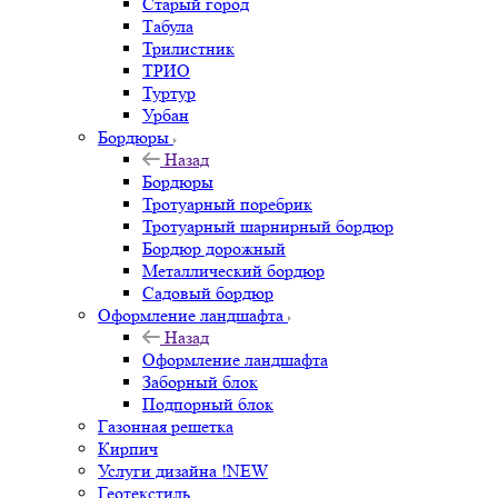
Старый город
Табула
Трилистник
ТРИО
Туртур
Урбан
Бордюры
Назад
Бордюры
Тротуарный поребрик
Тротуарный шарнирный бордюр
Бордюр дорожный
Металлический бордюр
Садовый бордюр
Оформление ландшафта
Назад
Оформление ландшафта
Заборный блок
Подпорный блок
Газонная решетка
Кирпич
Услуги дизайна !NEW
Геотекстиль