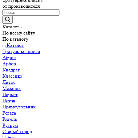
от производителя
Каталог
По всему сайту
По каталогу
Каталог
Тротуарная плита
Абрис
Арбор
Квадрат
Классико
Литос
Мозаика
Паркет
Петра
Прямоугольник
Регата
Ригель
Рутрум
Старый город
Табула