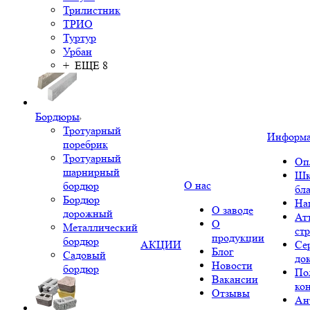
Трилистник
ТРИО
Туртур
Урбан
+ ЕЩЕ 8
Бордюры
Тротуарный
Информ
поребрик
Тротуарный
Оп
шарнирный
Шк
О нас
бордюр
бл
Бордюр
На
О заводе
дорожный
Ат
О
Металлический
ст
продукции
бордюр
АКЦИИ
Се
Блог
Садовый
до
Новости
бордюр
По
Вакансии
ко
Отзывы
Ан