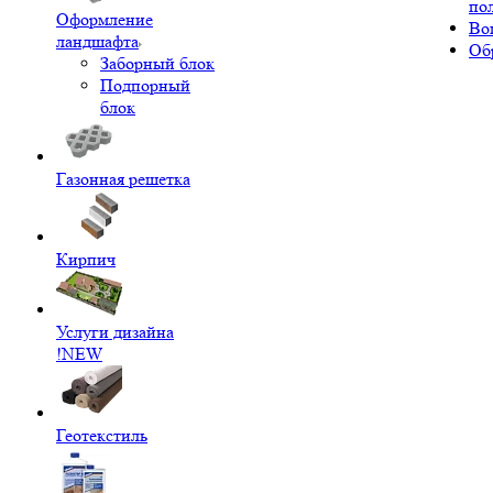
по
Оформление
Во
ландшафта
Об
Заборный блок
Подпорный
блок
Газонная решетка
Кирпич
Услуги дизайна
!NEW
Геотекстиль