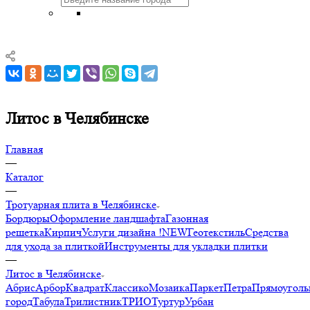
Литос в Челябинске
Главная
—
Каталог
—
Тротуарная плита в Челябинске
Бордюры
Оформление ландшафта
Газонная
решетка
Кирпич
Услуги дизайна !NEW
Геотекстиль
Средства
для ухода за плиткой
Инструменты для укладки плитки
—
Литос в Челябинске
Абрис
Арбор
Квадрат
Классико
Мозаика
Паркет
Петра
Прямоуголь
город
Табула
Трилистник
ТРИО
Туртур
Урбан