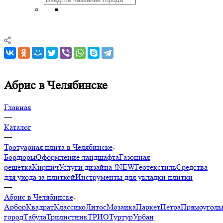
Абрис в Челябинске
Главная
—
Каталог
—
Тротуарная плита в Челябинске
Бордюры
Оформление ландшафта
Газонная
решетка
Кирпич
Услуги дизайна !NEW
Геотекстиль
Средства
для ухода за плиткой
Инструменты для укладки плитки
—
Абрис в Челябинске
Арбор
Квадрат
Классико
Литос
Мозаика
Паркет
Петра
Прямоуголь
город
Табула
Трилистник
ТРИО
Туртур
Урбан