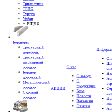
Трилистник
ТРИО
Туртур
Урбан
+ ЕЩЕ 8
Бордюры
Тротуарный
Информ
поребрик
Тротуарный
Оп
шарнирный
Шк
О нас
бордюр
бл
Бордюр
На
О заводе
дорожный
Ат
О
Металлический
ст
продукции
бордюр
АКЦИИ
Се
Блог
Садовый
до
Новости
бордюр
По
Вакансии
ко
Отзывы
Ан