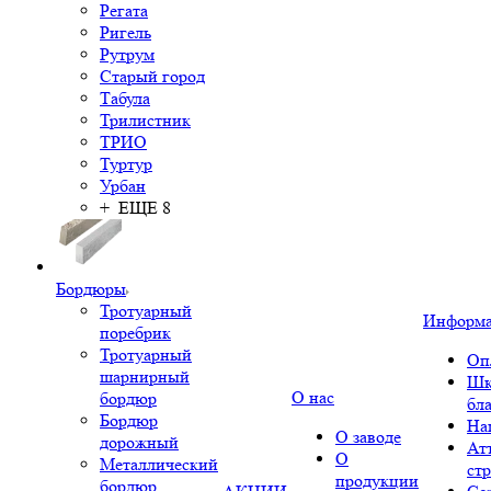
Регата
Ригель
Рутрум
Старый город
Табула
Трилистник
ТРИО
Туртур
Урбан
+ ЕЩЕ 8
Бордюры
Тротуарный
Информ
поребрик
Тротуарный
Оп
шарнирный
Шк
О нас
бордюр
бл
Бордюр
На
О заводе
дорожный
Ат
О
Металлический
ст
продукции
бордюр