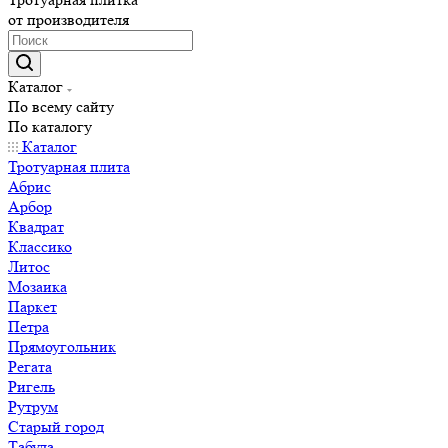
от производителя
Каталог
По всему сайту
По каталогу
Каталог
Тротуарная плита
Абрис
Арбор
Квадрат
Классико
Литос
Мозаика
Паркет
Петра
Прямоугольник
Регата
Ригель
Рутрум
Старый город
Табула