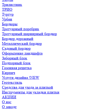
Трилистник
ТРИО
Туртур
Урбан
Бордюры
Тротуарный поребрик
Тротуарный шарнирный бордюр
Бордюр дорожный
Металлический бордюр
Садовый бордюр
Оформление ландшафта
Заборный блок
Подпорный блок
Газонная решетка
Кирпич
Услуги дизайна !NEW
Геотекстиль
Средства для ухода за плиткой
Инструменты для укладки плитки
АКЦИИ
О нас
О заводе