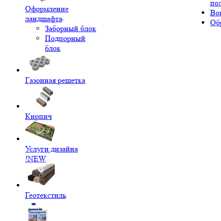
по
Оформление
Во
ландшафта
Об
Заборный блок
Подпорный
блок
Газонная решетка
Кирпич
Услуги дизайна
!NEW
Геотекстиль