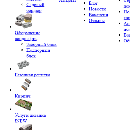
АКЦИИ
Се
Блог
Садовый
до
Новости
бордюр
По
Вакансии
ко
Отзывы
Ан
по
Оформление
Во
ландшафта
Об
Заборный блок
Подпорный
блок
Газонная решетка
Кирпич
Услуги дизайна
!NEW