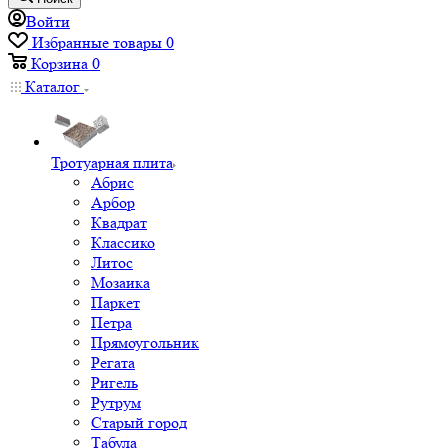
Войти
Избранные товары
0
Корзина
0
Каталог
Тротуарная плита
Абрис
Арбор
Квадрат
Классико
Литос
Мозаика
Паркет
Петра
Прямоугольник
Регата
Ригель
Рутрум
Старый город
Табула