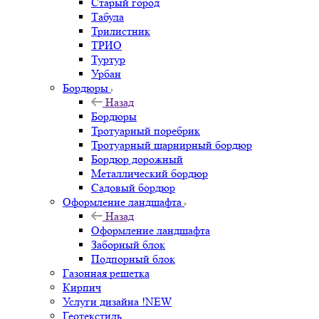
Старый город
Табула
Трилистник
ТРИО
Туртур
Урбан
Бордюры
Назад
Бордюры
Тротуарный поребрик
Тротуарный шарнирный бордюр
Бордюр дорожный
Металлический бордюр
Садовый бордюр
Оформление ландшафта
Назад
Оформление ландшафта
Заборный блок
Подпорный блок
Газонная решетка
Кирпич
Услуги дизайна !NEW
Геотекстиль