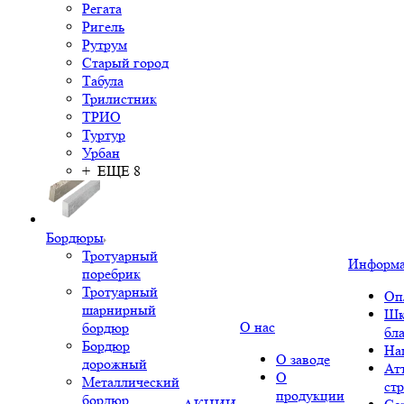
Регата
Ригель
Рутрум
Старый город
Табула
Трилистник
ТРИО
Туртур
Урбан
+ ЕЩЕ 8
Бордюры
Тротуарный
Информ
поребрик
Тротуарный
Оп
шарнирный
Шк
О нас
бордюр
бл
Бордюр
На
О заводе
дорожный
Ат
О
Металлический
ст
продукции
бордюр