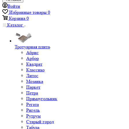
Войти
Избранные товары
0
Корзина
0
Каталог
Тротуарная плита
Абрис
Арбор
Квадрат
Классико
Литос
Мозаика
Паркет
Петра
Прямоугольник
Регата
Ригель
Рутрум
Старый город
Табула