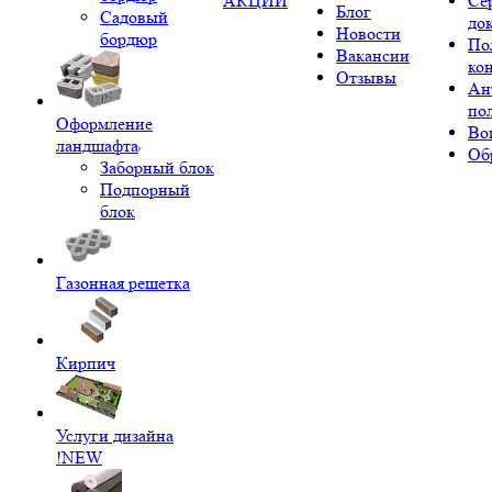
АКЦИИ
Се
Блог
Садовый
до
Новости
бордюр
По
Вакансии
ко
Отзывы
Ан
по
Оформление
Во
ландшафта
Об
Заборный блок
Подпорный
блок
Газонная решетка
Кирпич
Услуги дизайна
!NEW