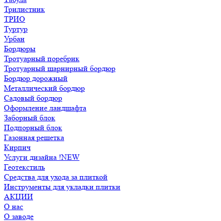
Трилистник
ТРИО
Туртур
Урбан
Бордюры
Тротуарный поребрик
Тротуарный шарнирный бордюр
Бордюр дорожный
Металлический бордюр
Садовый бордюр
Оформление ландшафта
Заборный блок
Подпорный блок
Газонная решетка
Кирпич
Услуги дизайна !NEW
Геотекстиль
Средства для ухода за плиткой
Инструменты для укладки плитки
АКЦИИ
О нас
О заводе