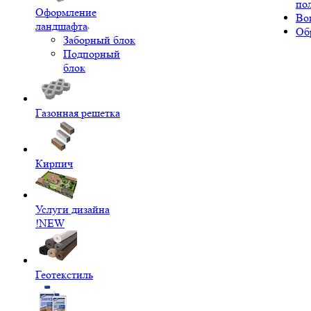
по
Оформление
Во
ландшафта
Об
Заборный блок
Подпорный
блок
Газонная решетка
Кирпич
Услуги дизайна
!NEW
Геотекстиль