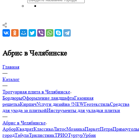
Абрис в Челябинске
Главная
—
Каталог
—
Тротуарная плита в Челябинске
Бордюры
Оформление ландшафта
Газонная
решетка
Кирпич
Услуги дизайна !NEW
Геотекстиль
Средства
для ухода за плиткой
Инструменты для укладки плитки
—
Абрис в Челябинске
Арбор
Квадрат
Классико
Литос
Мозаика
Паркет
Петра
Прямоуголь
город
Табула
Трилистник
ТРИО
Туртур
Урбан