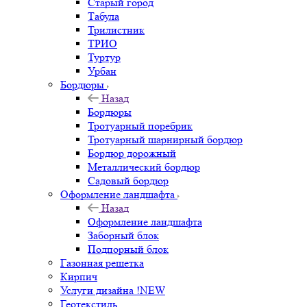
Старый город
Табула
Трилистник
ТРИО
Туртур
Урбан
Бордюры
Назад
Бордюры
Тротуарный поребрик
Тротуарный шарнирный бордюр
Бордюр дорожный
Металлический бордюр
Садовый бордюр
Оформление ландшафта
Назад
Оформление ландшафта
Заборный блок
Подпорный блок
Газонная решетка
Кирпич
Услуги дизайна !NEW
Геотекстиль