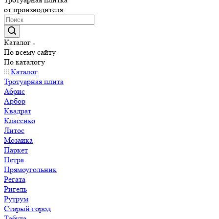
от производителя
Каталог
По всему сайту
По каталогу
Каталог
Тротуарная плита
Абрис
Арбор
Квадрат
Классико
Литос
Мозаика
Паркет
Петра
Прямоугольник
Регата
Ригель
Рутрум
Старый город
Табула