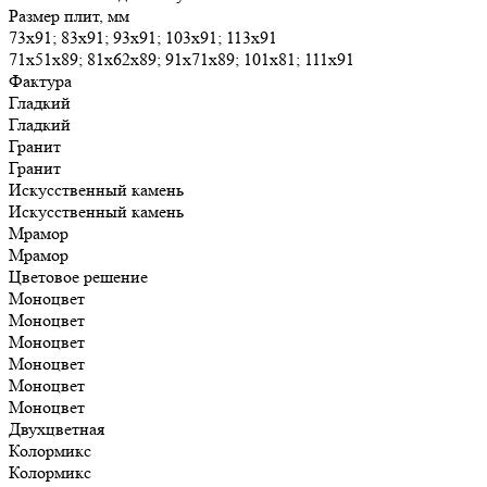
Размер плит, мм
73х91; 83х91; 93х91; 103х91; 113х91
71х51х89; 81х62х89; 91х71х89; 101х81; 111х91
Фактура
Гладкий
Гладкий
Гранит
Гранит
Искусственный камень
Искусственный камень
Мрамор
Мрамор
Цветовое решение
Моноцвет
Моноцвет
Моноцвет
Моноцвет
Моноцвет
Моноцвет
Двухцветная
Колормикс
Колормикс