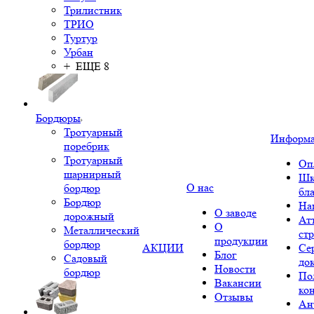
Трилистник
ТРИО
Туртур
Урбан
+ ЕЩЕ 8
Бордюры
Тротуарный
Информ
поребрик
Тротуарный
Оп
шарнирный
Шк
О нас
бордюр
бл
Бордюр
На
О заводе
дорожный
Ат
О
Металлический
ст
продукции
бордюр
АКЦИИ
Се
Блог
Садовый
до
Новости
бордюр
По
Вакансии
ко
Отзывы
Ан