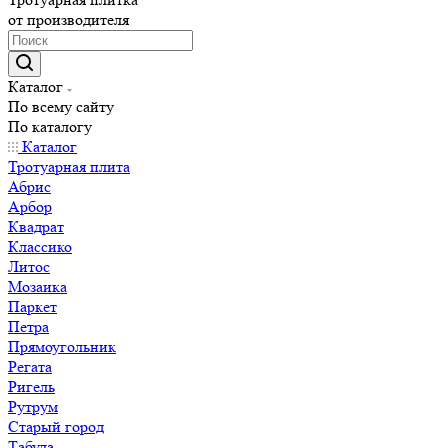
от производителя
Каталог
По всему сайту
По каталогу
Каталог
Тротуарная плита
Абрис
Арбор
Квадрат
Классико
Литос
Мозаика
Паркет
Петра
Прямоугольник
Регата
Ригель
Рутрум
Старый город
Табула