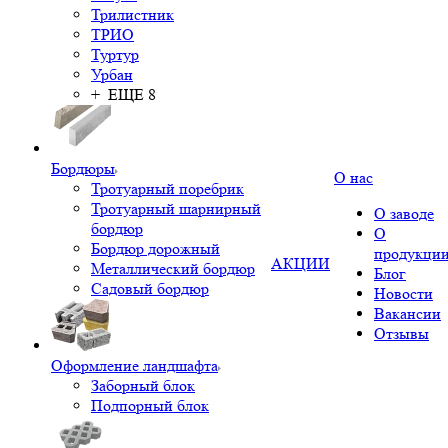
Трилистник
ТРИО
Туртур
Урбан
+ ЕЩЕ 8
Бордюры
О нас
Тротуарный поребрик
Тротуарный шарнирный
О заводе
бордюр
О
Бордюр дорожный
продукци
АКЦИИ
Металлический бордюр
Блог
Садовый бордюр
Новости
Вакансии
Отзывы
Оформление ландшафта
Заборный блок
Подпорный блок