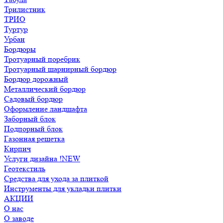
Трилистник
ТРИО
Туртур
Урбан
Бордюры
Тротуарный поребрик
Тротуарный шарнирный бордюр
Бордюр дорожный
Металлический бордюр
Садовый бордюр
Оформление ландшафта
Заборный блок
Подпорный блок
Газонная решетка
Кирпич
Услуги дизайна !NEW
Геотекстиль
Средства для ухода за плиткой
Инструменты для укладки плитки
АКЦИИ
О нас
О заводе