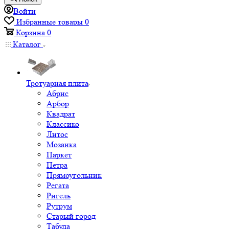
Войти
Избранные товары
0
Корзина
0
Каталог
Тротуарная плита
Абрис
Арбор
Квадрат
Классико
Литос
Мозаика
Паркет
Петра
Прямоугольник
Регата
Ригель
Рутрум
Старый город
Табула