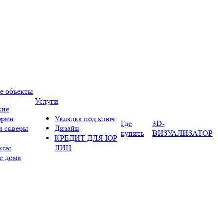
е объекты
Услуги
кие
ории
Укладка под ключ
Где
3D-
и скверы
Дизайн
купить
ВИЗУАЛИЗАТОР
КРЕДИТ ДЛЯ ЮР
ксы
ЛИЦ
е дома