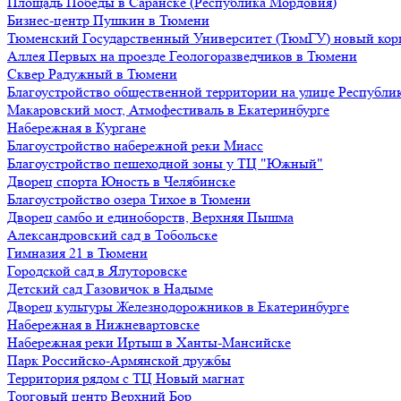
Площадь Победы в Саранске (Республика Мордовия)
Бизнес-центр Пушкин в Тюмени
Тюменский Государственный Университет (ТюмГУ) новый кор
Аллея Первых на проезде Геологоразведчиков в Тюмени
Сквер Радужный в Тюмени
Благоустройство общественной территории на улице Республик
Макаровский мост, Атмофестиваль в Екатеринбурге
Набережная в Кургане
Благоустройство набережной реки Миасс
Благоустройство пешеходной зоны у ТЦ "Южный"
Дворец спорта Юность в Челябинске
Благоустройство озера Тихое в Тюмени
Дворец самбо и единоборств, Верхняя Пышма
Александровский сад в Тобольске
Гимназия 21 в Тюмени
Городской сад в Ялуторовске
Детский сад Газовичок в Надыме
Дворец культуры Железнодорожников в Екатеринбурге
Набережная в Нижневартовске
Набережная реки Иртыш в Ханты-Мансийске
Парк Российско-Армянской дружбы
Территория рядом с ТЦ Новый магнат
Торговый центр Верхний Бор