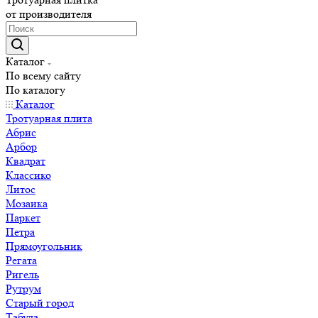
от производителя
Каталог
По всему сайту
По каталогу
Каталог
Тротуарная плита
Абрис
Арбор
Квадрат
Классико
Литос
Мозаика
Паркет
Петра
Прямоугольник
Регата
Ригель
Рутрум
Старый город
Табула