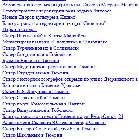
Армянская апостольская церковь им. Святого Месропа Маштоц
Благоустройство территории базы отдыха Липовое
Нoвый Двoрeц культуры в Ишимe
Благоустройство территории центра "Свой дом"
Парки и скверы
Сквер Шахматный в Ханты-Мансийске
Монастырская заимка «Плодушка» в Челябинске
Сквер Турчаниновых в Соликамске
Сквер Спортивный в Тобольске
Бульвар Ершова в Тюмени
Сквер Медицинских работников в Тюмени
Сквер Отрядов мэра в Тюмени
Сквер с историей географов открыли по улице Дзержинского 
Байновский сад в Каменск-Уральске
Сквер К.Я. Лагунова в Тюмени
Сквер Славянский в Тюмени
Сквер по ул. Комсомольская в Надыме
Сквер Выпускников в Тобольске
Благоустройство сквера в Тюмени по ул. Республики, 21
Аллея имени Салавата Юлаева в городе Салават
Сквер Болгаро-Советской дружбы в Тюмени
Сквер Школьный в Тюмени