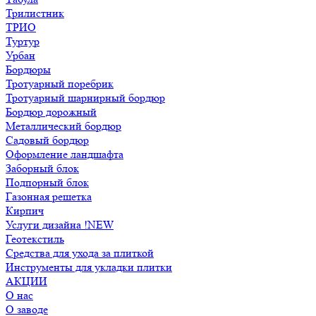
Трилистник
ТРИО
Туртур
Урбан
Бордюры
Тротуарный поребрик
Тротуарный шарнирный бордюр
Бордюр дорожный
Металлический бордюр
Садовый бордюр
Оформление ландшафта
Заборный блок
Подпорный блок
Газонная решетка
Кирпич
Услуги дизайна !NEW
Геотекстиль
Средства для ухода за плиткой
Инструменты для укладки плитки
АКЦИИ
О нас
О заводе