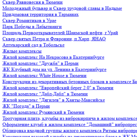
Сквер Равновесия в Тюмени
Молодежный бульвар и Сквер трудовой славы в Надыме
Придомовая территория в Тарманах
Сквер Романтиков в Урае
Парк Победы в Лабытнанги
Площадь Первооткрывателей Шаимской нефти, г.Урай
Сквер святых Петра и Февронии, п.Харп, ЯНАО
Аптекарский сад в Тобольске
Жилые комплексы
Жилой комплекс На Некрасова в Екатеринбурге
Жилой комплекс "Дружба" в Перми
ЖК Клубный дом на ул. Ленина в Екатеринбурге
Жилой комплекс White House в Тюмени
Конструкции из декоративных бетонных блоков в комплексе Б
Жилой комплекс "Европейский берег 2.0" в Тюмени
Жилой комплекс "Дабл-Дабл" в Тюмени
Жилой комплекс "Дягилев" в Ханты-Мансийске
ЖК "Погода" в Перми
Жилой комплекс Румянский в Тюмени
Тротуарная плита, клумбы из виброкирпича в жилом комплекс
Оформление клумб в жилом комплексе "Домашний" вибропре
Облицовка входной группы жилого комплекса Ритмы вибропр
Конструкция высокой клумбы из декоративного блока в ЖК М