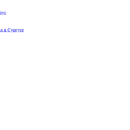
пус
е в Сургуте