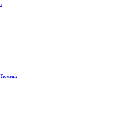
а
в Тюмени