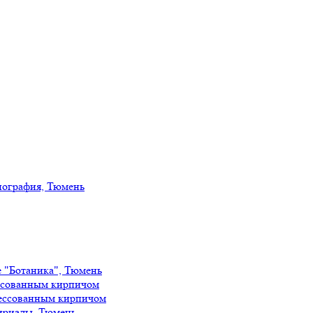
иография, Тюмень
е "Ботаника", Тюмень
ссованным кирпичом
ессованным кирпичом
ириады, Тюмень