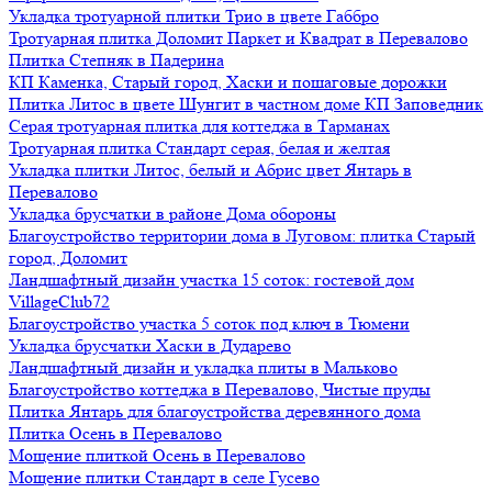
Укладка тротуарной плитки Трио в цвете Габбро
Тротуарная плитка Доломит Паркет и Квадрат в Перевалово
Плитка Степняк в Падерина
КП Каменка, Старый город, Хаски и пошаговые дорожки
Плитка Литос в цвете Шунгит в частном доме КП Заповедник
Серая тротуарная плитка для коттеджа в Тарманах
Тротуарная плитка Стандарт серая, белая и желтая
Укладка плитки Литос, белый и Абрис цвет Янтарь в
Перевалово
Укладка брусчатки в районе Дома обороны
Благоустройство территории дома в Луговом: плитка Старый
город, Доломит
Ландшафтный дизайн участка 15 соток: гостевой дом
VillageClub72
Благоустройство участка 5 соток под ключ в Тюмени
Укладка брусчатки Хаски в Дударево
Ландшафтный дизайн и укладка плиты в Мальково
Благоустройство коттеджа в Перевалово, Чистые пруды
Плитка Янтарь для благоустройства деревянного дома
Плитка Осень в Перевалово
Мощение плиткой Осень в Перевалово
Мощение плитки Стандарт в селе Гусево