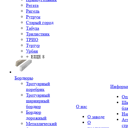
Регата
Ригель
Рутрум
Старый город
Табула
Трилистник
ТРИО
Туртур
Урбан
+ ЕЩЕ 8
Бордюры
Тротуарный
Информ
поребрик
Тротуарный
Оп
шарнирный
Шк
бордюр
О нас
бл
Бордюр
На
О заводе
дорожный
Ат
О
Металлический
ст