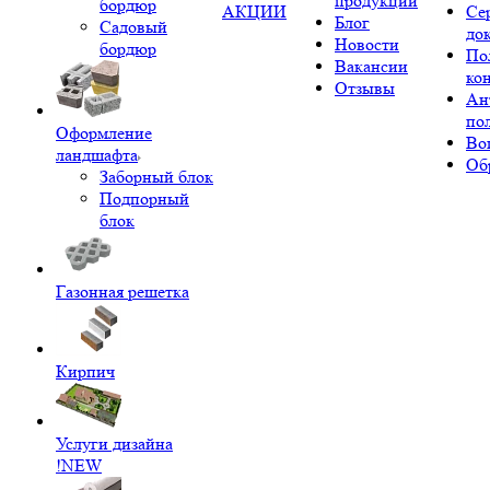
продукции
бордюр
АКЦИИ
Се
Блог
Садовый
до
Новости
бордюр
По
Вакансии
ко
Отзывы
Ан
по
Оформление
Во
ландшафта
Об
Заборный блок
Подпорный
блок
Газонная решетка
Кирпич
Услуги дизайна
!NEW