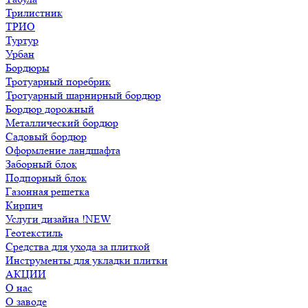
Трилистник
ТРИО
Туртур
Урбан
Бордюры
Тротуарный поребрик
Тротуарный шарнирный бордюр
Бордюр дорожный
Металлический бордюр
Садовый бордюр
Оформление ландшафта
Заборный блок
Подпорный блок
Газонная решетка
Кирпич
Услуги дизайна !NEW
Геотекстиль
Средства для ухода за плиткой
Инструменты для укладки плитки
АКЦИИ
О нас
О заводе