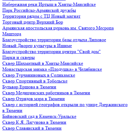
Набережная реки Иртыш в Ханты-Мансийске
Парк Российско-Армянской дружбы
Территория рядом с ТЦ Новый магнат
Торговый центр Верхний Бор
Армянская апостольская церковь им. Святого Месропа
Маштоца
Благоустройство территории базы отдыха Липовое
Нoвый Двoрeц культуры в Ишимe
Благоустройство территории центра "Свой дом"
Парки и скверы
Сквер Шахматный в Ханты-Мансийске
Монастырская заимка «Плодушка» в Челябинске
Сквер Турчаниновых в Соликамске
Сквер Спортивный в Тобольске
Бульвар Ершова в Тюмени
Сквер Медицинских работников в Тюмени
Сквер Отрядов мэра в Тюмени
Сквер с историей географов открыли по улице Дзержинского
в Тюмени
Байновский сад в Каменск-Уральске
Сквер К.Я. Лагунова в Тюмени
Сквер Славянский в Тюмени