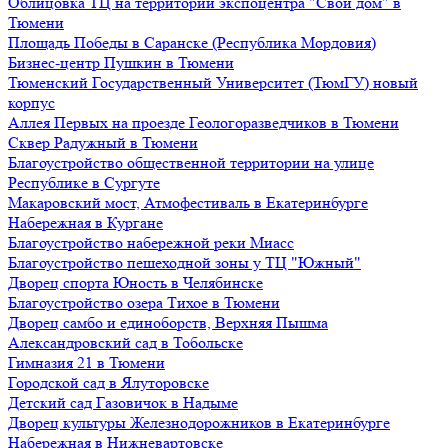
Облицовка ТЦ на территории экспоцентра "Свой дом" в
Тюмени
Площадь Победы в Саранске (Республика Мордовия)
Бизнес-центр Пушкин в Тюмени
Тюменский Государственный Университет (ТюмГУ) новый
корпус
Аллея Первых на проезде Геологоразведчиков в Тюмени
Сквер Радужный в Тюмени
Благоустройство общественной территории на улице
Республике в Сургуте
Макаровский мост, Атмофестиваль в Екатеринбурге
Набережная в Кургане
Благоустройство набережной реки Миасс
Благоустройство пешеходной зоны у ТЦ "Южный"
Дворец спорта Юность в Челябинске
Благоустройство озера Тихое в Тюмени
Дворец самбо и единоборств, Верхняя Пышма
Александровский сад в Тобольске
Гимназия 21 в Тюмени
Городской сад в Ялуторовске
Детский сад Газовичок в Надыме
Дворец культуры Железнодорожников в Екатеринбурге
Набережная в Нижневартовске