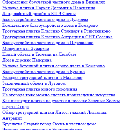
Оформление брусчаткой частного дома в Винзилях
Укладка плитки Паркет Доломит в Паренкина
Ландшафтный дизайн в КП 3 Сосны
Благоустройство частного дома в Дударева
Комплексное благоустройство дома в Комарово
Тротуарная плитка Классико Стандарт в Решетниково
Тротуарная плитка Классико Антрацит в СНТ Сосенка
Благоустройство частного дома в Перевалово
Мощение в п. Зубарево
Новый объект в Тюмени на Лесобазе
Дом в деревне Падерина
Укладка бетонной плитки серого цвета в Комарово
Благоустройство частного дома в Букино
Укладка тротуарной плитки в Мальково
Законченный объект в Луговом
Тротуарная плитка нового поколения
Из огорода тоже можно сделать произведение искусства
Как выглядит плитка на участке в поселке Зеленые Холмы
спустя 2 года
Обзор тротуарной плитки Литос, гладкий Листопад,
Антрацит
Брусчатка Старый город Осень в частном доме
Частное домовладение в Екатеринбурге