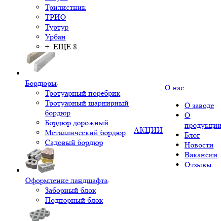
Трилистник
ТРИО
Туртур
Урбан
+ ЕЩЕ 8
Бордюры
О нас
Тротуарный поребрик
Тротуарный шарнирный
О заводе
бордюр
О
Бордюр дорожный
продукци
АКЦИИ
Металлический бордюр
Блог
Садовый бордюр
Новости
Вакансии
Отзывы
Оформление ландшафта
Заборный блок
Подпорный блок