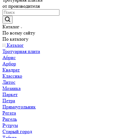
от производителя
Каталог
По всему сайту
По каталогу
Каталог
Тротуарная плита
Абрис
Арбор
Квадрат
Классико
Литос
Мозаика
Паркет
Петра
Прямоугольник
Регата
Ригель
Рутрум
Старый город
Табула