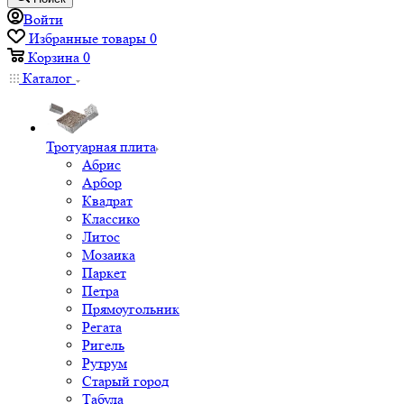
Войти
Избранные товары
0
Корзина
0
Каталог
Тротуарная плита
Абрис
Арбор
Квадрат
Классико
Литос
Мозаика
Паркет
Петра
Прямоугольник
Регата
Ригель
Рутрум
Старый город
Табула