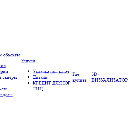
е объекты
Услуги
кие
ории
Укладка под ключ
Где
3D-
и скверы
Дизайн
купить
ВИЗУАЛИЗАТОР
КРЕДИТ ДЛЯ ЮР
ксы
ЛИЦ
е дома