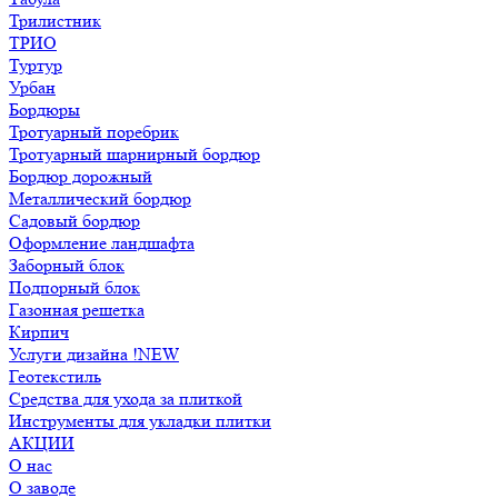
Трилистник
ТРИО
Туртур
Урбан
Бордюры
Тротуарный поребрик
Тротуарный шарнирный бордюр
Бордюр дорожный
Металлический бордюр
Садовый бордюр
Оформление ландшафта
Заборный блок
Подпорный блок
Газонная решетка
Кирпич
Услуги дизайна !NEW
Геотекстиль
Средства для ухода за плиткой
Инструменты для укладки плитки
АКЦИИ
О нас
О заводе