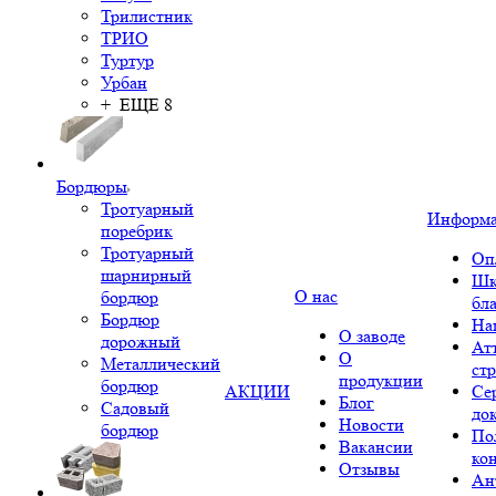
Трилистник
ТРИО
Туртур
Урбан
+ ЕЩЕ 8
Бордюры
Тротуарный
Информ
поребрик
Тротуарный
Оп
шарнирный
Шк
О нас
бордюр
бл
Бордюр
На
О заводе
дорожный
Ат
О
Металлический
ст
продукции
бордюр
АКЦИИ
Се
Блог
Садовый
до
Новости
бордюр
По
Вакансии
ко
Отзывы
Ан