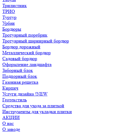
Трилистник
ТРИО
Туртур
Урбан
Бордюры
Тротуарный поребрик
Тротуарный шарнирный бордюр
Бордюр дорожный
Металлический бордюр
Садовый бордюр
Оформление ландшафта
Заборный блок
Подпорный блок
Газонная решетка
Кирпич
Услуги дизайна !NEW
Геотекстиль
Средства для ухода за плиткой
Инструменты для укладки плитки
АКЦИИ
О нас
О заводе