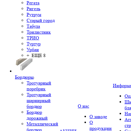
Регата
Ригель
Рутрум
Старый город
Табула
Трилистник
ТРИО
Туртур
Урбан
+ ЕЩЕ 8
Бордюры
Тротуарный
Информ
поребрик
Тротуарный
Оп
шарнирный
Шк
О нас
бордюр
бл
Бордюр
На
О заводе
дорожный
Ат
О
Металлический
ст
продукции
бордюр