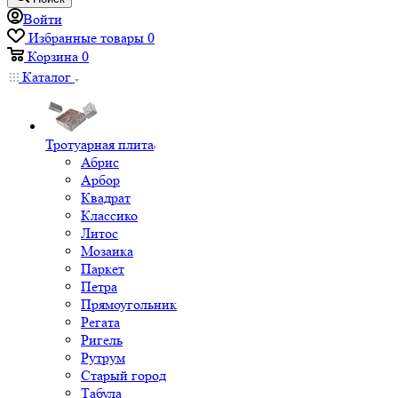
Войти
Избранные товары
0
Корзина
0
Каталог
Тротуарная плита
Абрис
Арбор
Квадрат
Классико
Литос
Мозаика
Паркет
Петра
Прямоугольник
Регата
Ригель
Рутрум
Старый город
Табула