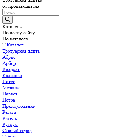
от производителя
Каталог
По всему сайту
По каталогу
Каталог
Тротуарная плита
Абрис
Арбор
Квадрат
Классико
Литос
Мозаика
Паркет
Петра
Прямоугольник
Регата
Ригель
Рутрум
Старый город
Табула