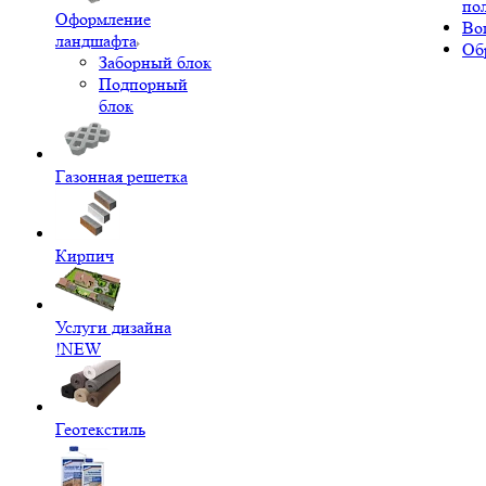
по
Оформление
Во
ландшафта
Об
Заборный блок
Подпорный
блок
Газонная решетка
Кирпич
Услуги дизайна
!NEW
Геотекстиль