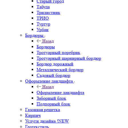
Старый город
Табула
Трилистник
ТРИО
Туртур
Урбан
Бордюры
Назад
Бордюры
Тротуарный поребрик
Тротуарный шарнирный бордюр
Бордюр дорожный
Металлический бордюр
Садовый бордюр
Оформление ландшафта
Назад
Оформление ландшафта
Заборный блок
Подпорный блок
Газонная решетка
Кирпич
Услуги дизайна !NEW
Геотекстиль