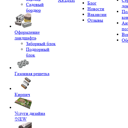
АКЦИИ
Се
Блог
Садовый
до
Новости
бордюр
По
Вакансии
ко
Отзывы
Ан
по
Оформление
Во
ландшафта
Об
Заборный блок
Подпорный
блок
Газонная решетка
Кирпич
Услуги дизайна
!NEW