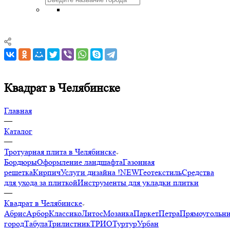
Квадрат в Челябинске
Главная
—
Каталог
—
Тротуарная плита в Челябинске
Бордюры
Оформление ландшафта
Газонная
решетка
Кирпич
Услуги дизайна !NEW
Геотекстиль
Средства
для ухода за плиткой
Инструменты для укладки плитки
—
Квадрат в Челябинске
Абрис
Арбор
Классико
Литос
Мозаика
Паркет
Петра
Прямоугольн
город
Табула
Трилистник
ТРИО
Туртур
Урбан