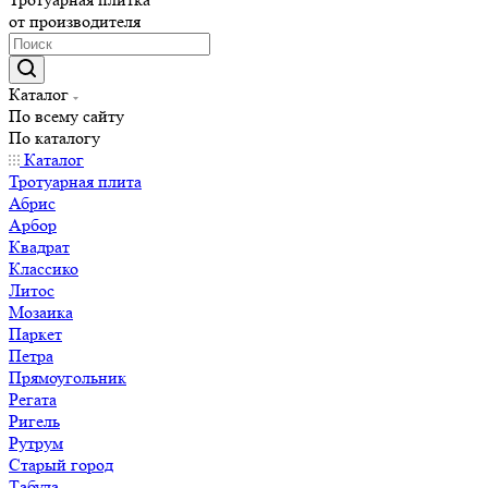
от производителя
Каталог
По всему сайту
По каталогу
Каталог
Тротуарная плита
Абрис
Арбор
Квадрат
Классико
Литос
Мозаика
Паркет
Петра
Прямоугольник
Регата
Ригель
Рутрум
Старый город
Табула