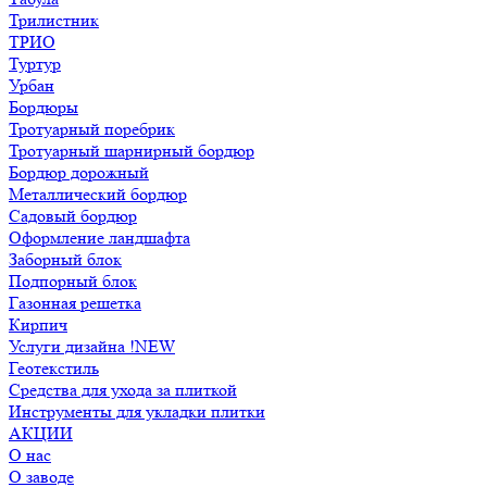
Трилистник
ТРИО
Туртур
Урбан
Бордюры
Тротуарный поребрик
Тротуарный шарнирный бордюр
Бордюр дорожный
Металлический бордюр
Садовый бордюр
Оформление ландшафта
Заборный блок
Подпорный блок
Газонная решетка
Кирпич
Услуги дизайна !NEW
Геотекстиль
Средства для ухода за плиткой
Инструменты для укладки плитки
АКЦИИ
О нас
О заводе