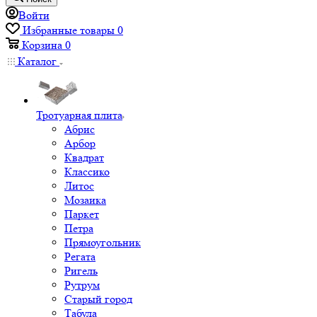
Войти
Избранные товары
0
Корзина
0
Каталог
Тротуарная плита
Абрис
Арбор
Квадрат
Классико
Литос
Мозаика
Паркет
Петра
Прямоугольник
Регата
Ригель
Рутрум
Старый город
Табула