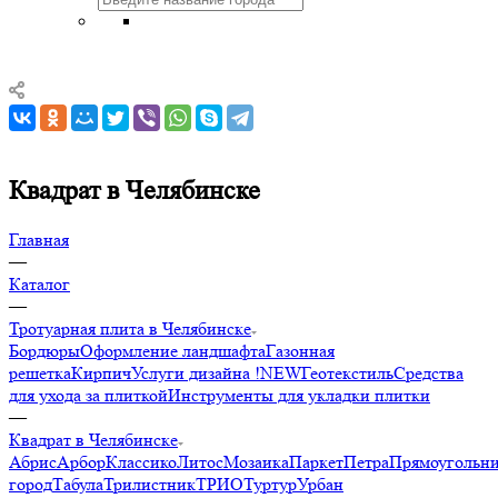
Квадрат в Челябинске
Главная
—
Каталог
—
Тротуарная плита в Челябинске
Бордюры
Оформление ландшафта
Газонная
решетка
Кирпич
Услуги дизайна !NEW
Геотекстиль
Средства
для ухода за плиткой
Инструменты для укладки плитки
—
Квадрат в Челябинске
Абрис
Арбор
Классико
Литос
Мозаика
Паркет
Петра
Прямоугольн
город
Табула
Трилистник
ТРИО
Туртур
Урбан