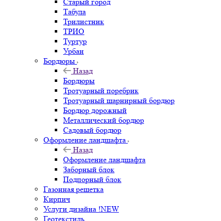
Старый город
Табула
Трилистник
ТРИО
Туртур
Урбан
Бордюры
Назад
Бордюры
Тротуарный поребрик
Тротуарный шарнирный бордюр
Бордюр дорожный
Металлический бордюр
Садовый бордюр
Оформление ландшафта
Назад
Оформление ландшафта
Заборный блок
Подпорный блок
Газонная решетка
Кирпич
Услуги дизайна !NEW
Геотекстиль