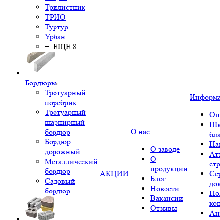
Трилистник
ТРИО
Туртур
Урбан
+ ЕЩЕ 8
Бордюры
Тротуарный
Информ
поребрик
Тротуарный
Оп
шарнирный
Шк
О нас
бордюр
бл
Бордюр
На
О заводе
дорожный
Ат
О
Металлический
ст
продукции
бордюр
АКЦИИ
Се
Блог
Садовый
до
Новости
бордюр
По
Вакансии
ко
Отзывы
Ан