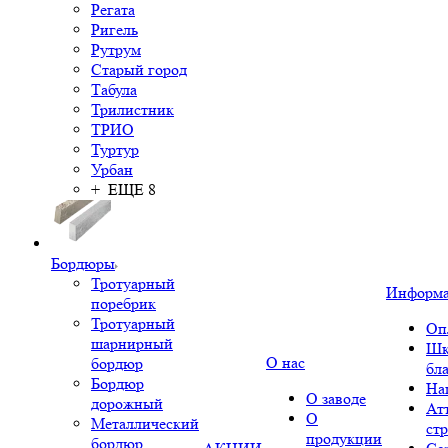
Регата
Ригель
Рутрум
Старый город
Табула
Трилистник
ТРИО
Туртур
Урбан
+ ЕЩЕ 8
Бордюры
Тротуарный
Информ
поребрик
Тротуарный
Оп
шарнирный
Шк
О нас
бордюр
бл
Бордюр
На
О заводе
дорожный
Ат
О
Металлический
ст
продукции
бордюр