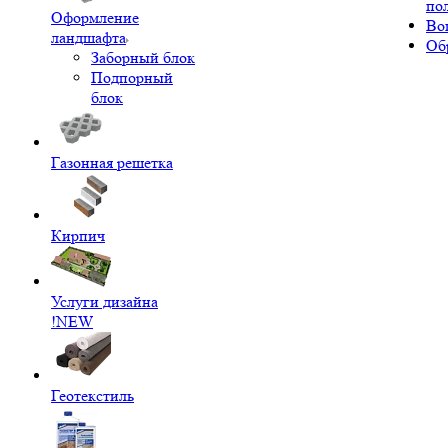
по
Оформление
Во
ландшафта
Об
Заборный блок
Подпорный
блок
Газонная решетка
Кирпич
Услуги дизайна
!NEW
Геотекстиль