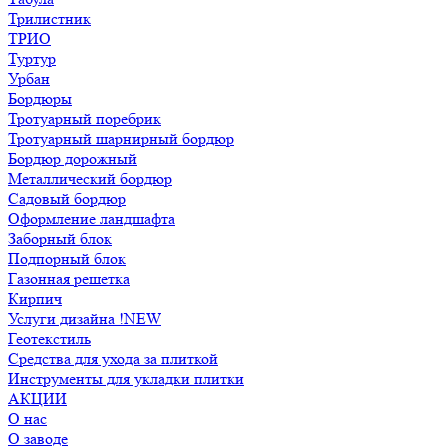
Трилистник
ТРИО
Туртур
Урбан
Бордюры
Тротуарный поребрик
Тротуарный шарнирный бордюр
Бордюр дорожный
Металлический бордюр
Садовый бордюр
Оформление ландшафта
Заборный блок
Подпорный блок
Газонная решетка
Кирпич
Услуги дизайна !NEW
Геотекстиль
Средства для ухода за плиткой
Инструменты для укладки плитки
АКЦИИ
О нас
О заводе