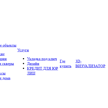
е объекты
Услуги
кие
ории
Укладка под ключ
Где
3D-
и скверы
Дизайн
купить
ВИЗУАЛИЗАТОР
КРЕДИТ ДЛЯ ЮР
ксы
ЛИЦ
е дома