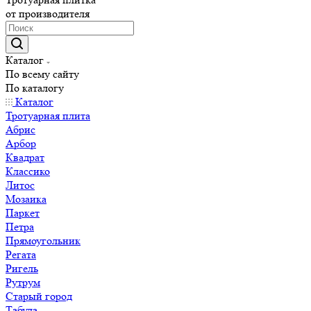
от производителя
Каталог
По всему сайту
По каталогу
Каталог
Тротуарная плита
Абрис
Арбор
Квадрат
Классико
Литос
Мозаика
Паркет
Петра
Прямоугольник
Регата
Ригель
Рутрум
Старый город
Табула