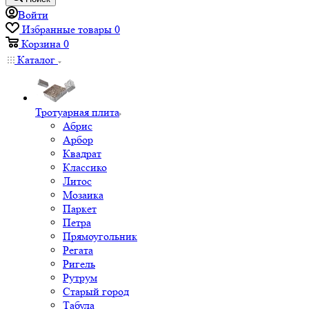
Войти
Избранные товары
0
Корзина
0
Каталог
Тротуарная плита
Абрис
Арбор
Квадрат
Классико
Литос
Мозаика
Паркет
Петра
Прямоугольник
Регата
Ригель
Рутрум
Старый город
Табула