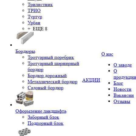
Трилистник
ТРИО
Туртур
Урбан
+ ЕЩЕ 8
Бордюры
О нас
Тротуарный поребрик
Тротуарный шарнирный
О заводе
бордюр
О
Бордюр дорожный
продукци
АКЦИИ
Металлический бордюр
Блог
Садовый бордюр
Новости
Вакансии
Отзывы
Оформление ландшафта
Заборный блок
Подпорный блок