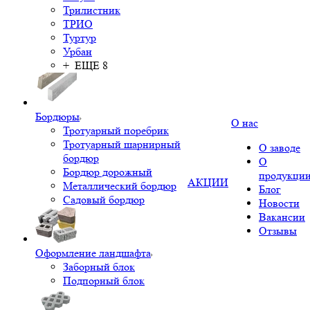
Трилистник
ТРИО
Туртур
Урбан
+ ЕЩЕ 8
Бордюры
О нас
Тротуарный поребрик
Тротуарный шарнирный
О заводе
бордюр
О
Бордюр дорожный
продукци
АКЦИИ
Металлический бордюр
Блог
Садовый бордюр
Новости
Вакансии
Отзывы
Оформление ландшафта
Заборный блок
Подпорный блок