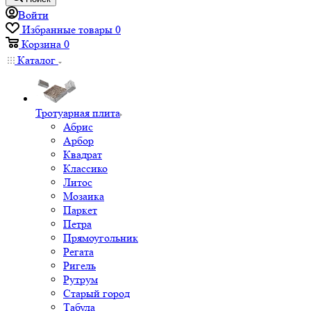
Войти
Избранные товары
0
Корзина
0
Каталог
Тротуарная плита
Абрис
Арбор
Квадрат
Классико
Литос
Мозаика
Паркет
Петра
Прямоугольник
Регата
Ригель
Рутрум
Старый город
Табула