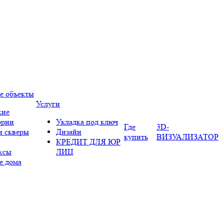
е объекты
Услуги
кие
ории
Укладка под ключ
Где
3D-
и скверы
Дизайн
купить
ВИЗУАЛИЗАТОР
КРЕДИТ ДЛЯ ЮР
ксы
ЛИЦ
е дома