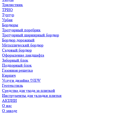
Трилистник
ТРИО
Туртур
Урбан
Бордюры
Тротуарный поребрик
Тротуарный шарнирный бордюр
Бордюр дорожный
Металлический бордюр
Садовый бордюр
Оформление ландшафта
Заборный блок
Подпорный блок
Газонная решетка
Кирпич
Услуги дизайна !NEW
Геотекстиль
Средства для ухода за плиткой
Инструменты для укладки плитки
АКЦИИ
О нас
О заводе