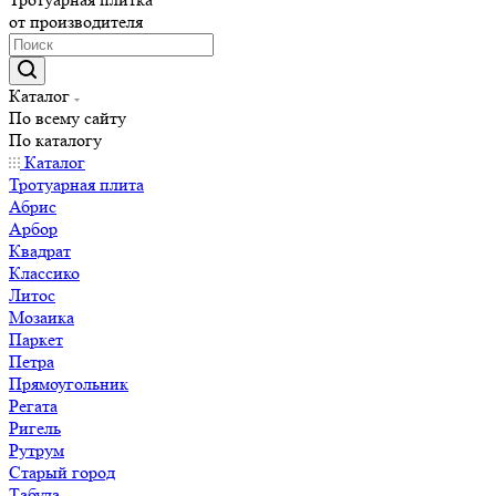
от производителя
Каталог
По всему сайту
По каталогу
Каталог
Тротуарная плита
Абрис
Арбор
Квадрат
Классико
Литос
Мозаика
Паркет
Петра
Прямоугольник
Регата
Ригель
Рутрум
Старый город
Табула