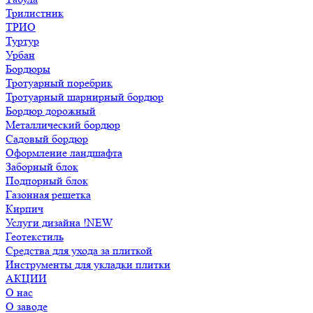
Трилистник
ТРИО
Туртур
Урбан
Бордюры
Тротуарный поребрик
Тротуарный шарнирный бордюр
Бордюр дорожный
Металлический бордюр
Садовый бордюр
Оформление ландшафта
Заборный блок
Подпорный блок
Газонная решетка
Кирпич
Услуги дизайна !NEW
Геотекстиль
Средства для ухода за плиткой
Инструменты для укладки плитки
АКЦИИ
О нас
О заводе