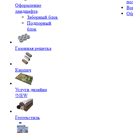
по
Оформление
Во
ландшафта
Об
Заборный блок
Подпорный
блок
Газонная решетка
Кирпич
Услуги дизайна
!NEW
Геотекстиль