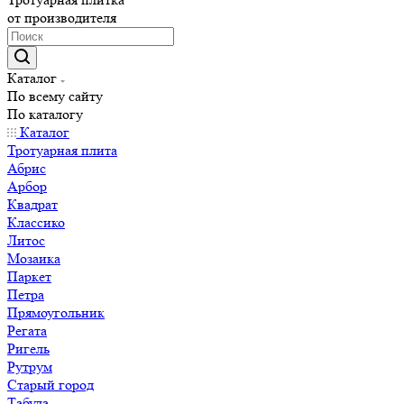
от производителя
Каталог
По всему сайту
По каталогу
Каталог
Тротуарная плита
Абрис
Арбор
Квадрат
Классико
Литос
Мозаика
Паркет
Петра
Прямоугольник
Регата
Ригель
Рутрум
Старый город
Табула