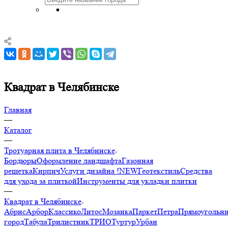
Квадрат в Челябинске
Главная
—
Каталог
—
Тротуарная плита в Челябинске
Бордюры
Оформление ландшафта
Газонная
решетка
Кирпич
Услуги дизайна !NEW
Геотекстиль
Средства
для ухода за плиткой
Инструменты для укладки плитки
—
Квадрат в Челябинске
Абрис
Арбор
Классико
Литос
Мозаика
Паркет
Петра
Прямоугольн
город
Табула
Трилистник
ТРИО
Туртур
Урбан