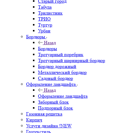
Старый город
Табула
Трилистник
ТРИО
Туртур
Урбан
Бордюры
Назад
Бордюры
Тротуарный поребрик
Тротуарный шарнирный бордюр
Бордюр дорожный
Металлический бордюр
Садовый бордюр
Оформление ландшафта
Назад
Оформление ландшафта
Заборный блок
Подпорный блок
Газонная решетка
Кирпич
Услуги дизайна !NEW
Геотекстиль