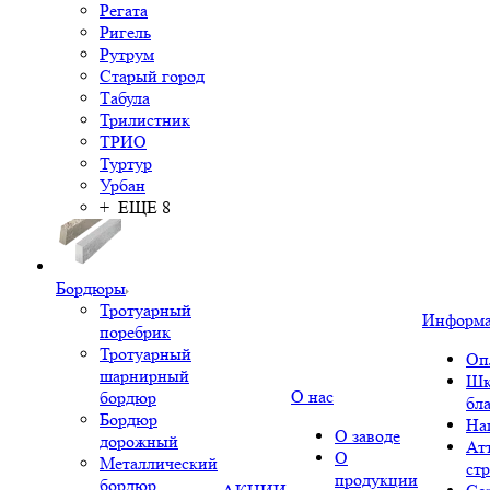
Регата
Ригель
Рутрум
Старый город
Табула
Трилистник
ТРИО
Туртур
Урбан
+ ЕЩЕ 8
Бордюры
Тротуарный
Информ
поребрик
Тротуарный
Оп
шарнирный
Шк
О нас
бордюр
бл
Бордюр
На
О заводе
дорожный
Ат
О
Металлический
ст
продукции
бордюр