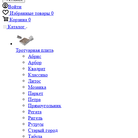
Войти
Избранные товары
0
Корзина
0
Каталог
Тротуарная плита
Абрис
Арбор
Квадрат
Классико
Литос
Мозаика
Паркет
Петра
Прямоугольник
Регата
Ригель
Рутрум
Старый город
Табула