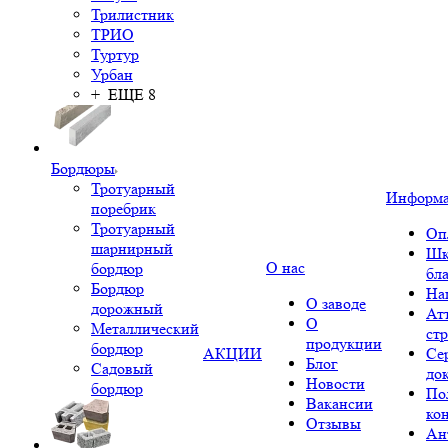
Трилистник
ТРИО
Туртур
Урбан
+ ЕЩЕ 8
Бордюры
Тротуарный
Информ
поребрик
Тротуарный
Оп
шарнирный
Шк
О нас
бордюр
бл
Бордюр
На
О заводе
дорожный
Ат
О
Металлический
ст
продукции
бордюр
АКЦИИ
Се
Блог
Садовый
до
Новости
бордюр
По
Вакансии
ко
Отзывы
Ан