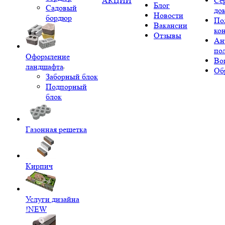
АКЦИИ
Се
Блог
Садовый
до
Новости
бордюр
По
Вакансии
ко
Отзывы
Ан
по
Оформление
Во
ландшафта
Об
Заборный блок
Подпорный
блок
Газонная решетка
Кирпич
Услуги дизайна
!NEW