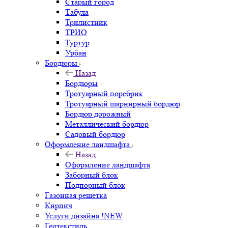
Старый город
Табула
Трилистник
ТРИО
Туртур
Урбан
Бордюры
Назад
Бордюры
Тротуарный поребрик
Тротуарный шарнирный бордюр
Бордюр дорожный
Металлический бордюр
Садовый бордюр
Оформление ландшафта
Назад
Оформление ландшафта
Заборный блок
Подпорный блок
Газонная решетка
Кирпич
Услуги дизайна !NEW
Геотекстиль