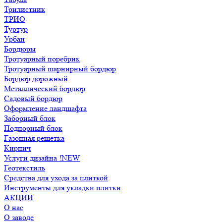
Трилистник
ТРИО
Туртур
Урбан
Бордюры
Тротуарный поребрик
Тротуарный шарнирный бордюр
Бордюр дорожный
Металлический бордюр
Садовый бордюр
Оформление ландшафта
Заборный блок
Подпорный блок
Газонная решетка
Кирпич
Услуги дизайна !NEW
Геотекстиль
Средства для ухода за плиткой
Инструменты для укладки плитки
АКЦИИ
О нас
О заводе