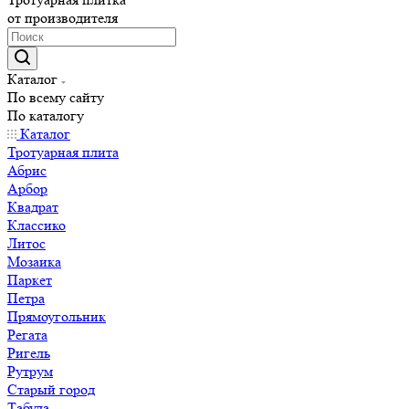
от производителя
Каталог
По всему сайту
По каталогу
Каталог
Тротуарная плита
Абрис
Арбор
Квадрат
Классико
Литос
Мозаика
Паркет
Петра
Прямоугольник
Регата
Ригель
Рутрум
Старый город
Табула