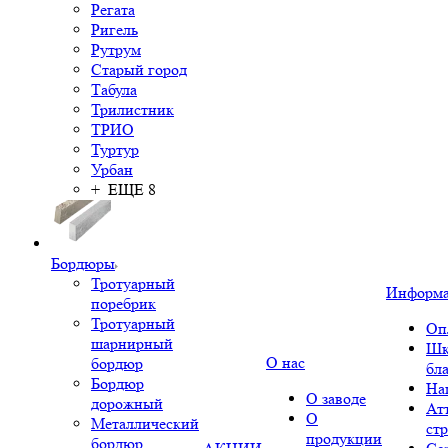
Регата
Ригель
Рутрум
Старый город
Табула
Трилистник
ТРИО
Туртур
Урбан
+ ЕЩЕ 8
Бордюры
Тротуарный
Информ
поребрик
Тротуарный
Оп
шарнирный
Шк
О нас
бордюр
бл
Бордюр
На
О заводе
дорожный
Ат
О
Металлический
ст
продукции
бордюр