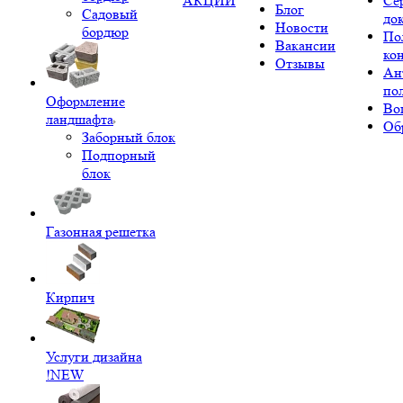
АКЦИИ
Се
Блог
Садовый
до
Новости
бордюр
По
Вакансии
ко
Отзывы
Ан
по
Оформление
Во
ландшафта
Об
Заборный блок
Подпорный
блок
Газонная решетка
Кирпич
Услуги дизайна
!NEW