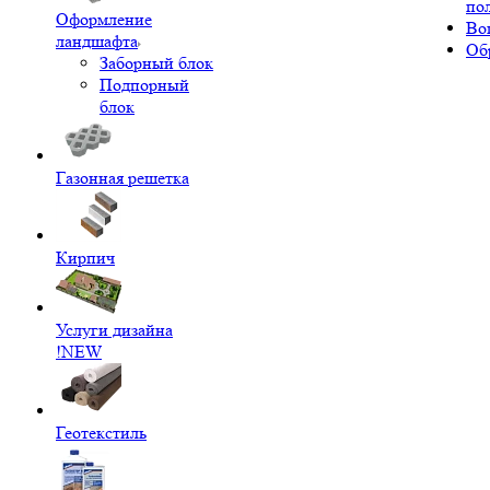
по
Оформление
Во
ландшафта
Об
Заборный блок
Подпорный
блок
Газонная решетка
Кирпич
Услуги дизайна
!NEW
Геотекстиль