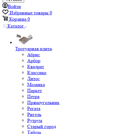
Войти
Избранные товары
0
Корзина
0
Каталог
Тротуарная плита
Абрис
Арбор
Квадрат
Классико
Литос
Мозаика
Паркет
Петра
Прямоугольник
Регата
Ригель
Рутрум
Старый город
Табула