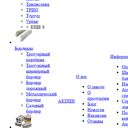
Трилистник
ТРИО
Туртур
Урбан
+ ЕЩЕ 8
Бордюры
Тротуарный
Информ
поребрик
Тротуарный
Оп
шарнирный
Шк
О нас
бордюр
бл
Бордюр
На
О заводе
дорожный
Ат
О
Металлический
ст
продукции
бордюр
АКЦИИ
Се
Блог
Садовый
до
Новости
бордюр
По
Вакансии
ко
Отзывы
Ан