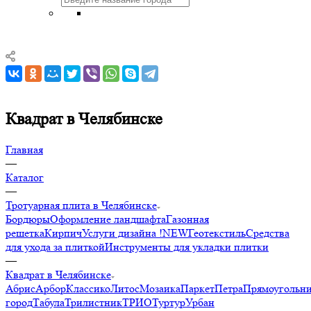
Квадрат в Челябинске
Главная
—
Каталог
—
Тротуарная плита в Челябинске
Бордюры
Оформление ландшафта
Газонная
решетка
Кирпич
Услуги дизайна !NEW
Геотекстиль
Средства
для ухода за плиткой
Инструменты для укладки плитки
—
Квадрат в Челябинске
Абрис
Арбор
Классико
Литос
Мозаика
Паркет
Петра
Прямоугольн
город
Табула
Трилистник
ТРИО
Туртур
Урбан