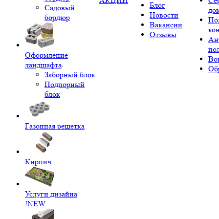
АКЦИИ
Се
Блог
Садовый
до
Новости
бордюр
По
Вакансии
ко
Отзывы
Ан
по
Оформление
Во
ландшафта
Об
Заборный блок
Подпорный
блок
Газонная решетка
Кирпич
Услуги дизайна
!NEW