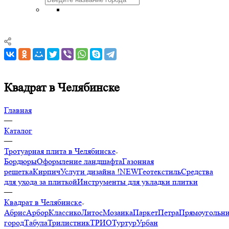
Квадрат в Челябинске
Главная
—
Каталог
—
Тротуарная плита в Челябинске
Бордюры
Оформление ландшафта
Газонная
решетка
Кирпич
Услуги дизайна !NEW
Геотекстиль
Средства
для ухода за плиткой
Инструменты для укладки плитки
—
Квадрат в Челябинске
Абрис
Арбор
Классико
Литос
Мозаика
Паркет
Петра
Прямоугольн
город
Табула
Трилистник
ТРИО
Туртур
Урбан