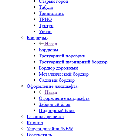
Старый город
Табула
Трилистник
ТРИО
Туртур
Урбан
Бордюры
Назад
Бордюры
Тротуарный поребрик
Тротуарный шарнирный бордюр
Бордюр дорожный
Металлический бордюр
Садовый бордюр
Оформление ландшафта
Назад
Оформление ландшафта
Заборный блок
Подпорный блок
Газонная решетка
Кирпич
Услуги дизайна !NEW
Геотекстиль