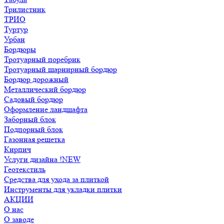
Трилистник
ТРИО
Туртур
Урбан
Бордюры
Тротуарный поребрик
Тротуарный шарнирный бордюр
Бордюр дорожный
Металлический бордюр
Садовый бордюр
Оформление ландшафта
Заборный блок
Подпорный блок
Газонная решетка
Кирпич
Услуги дизайна !NEW
Геотекстиль
Средства для ухода за плиткой
Инструменты для укладки плитки
АКЦИИ
О нас
О заводе