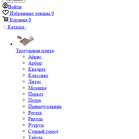
Войти
Избранные товары
0
Корзина
0
Каталог
Тротуарная плита
Абрис
Арбор
Квадрат
Классико
Литос
Мозаика
Паркет
Петра
Прямоугольник
Регата
Ригель
Рутрум
Старый город
Табула