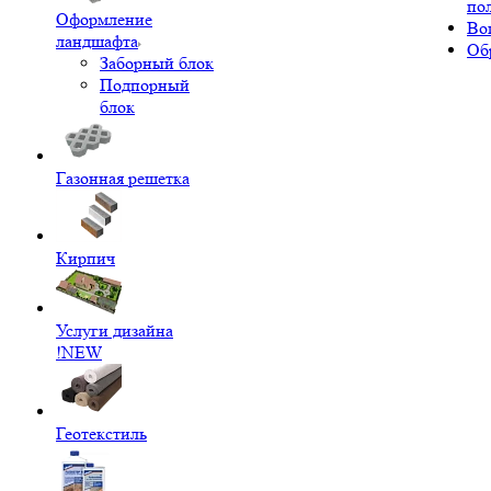
по
Оформление
Во
ландшафта
Об
Заборный блок
Подпорный
блок
Газонная решетка
Кирпич
Услуги дизайна
!NEW
Геотекстиль