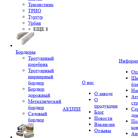
Трилистник
ТРИО
Туртур
Урбан
+ ЕЩЕ 8
Бордюры
Тротуарный
Информ
поребрик
Тротуарный
Оп
шарнирный
Шк
О нас
бордюр
бл
Бордюр
На
О заводе
дорожный
Ат
О
Металлический
ст
продукции
бордюр
АКЦИИ
Се
Блог
Садовый
до
Новости
бордюр
По
Вакансии
ко
Отзывы
Ан