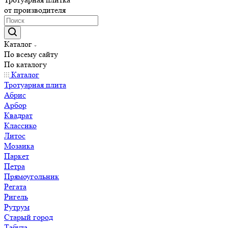
от производителя
Каталог
По всему сайту
По каталогу
Каталог
Тротуарная плита
Абрис
Арбор
Квадрат
Классико
Литос
Мозаика
Паркет
Петра
Прямоугольник
Регата
Ригель
Рутрум
Старый город
Табула