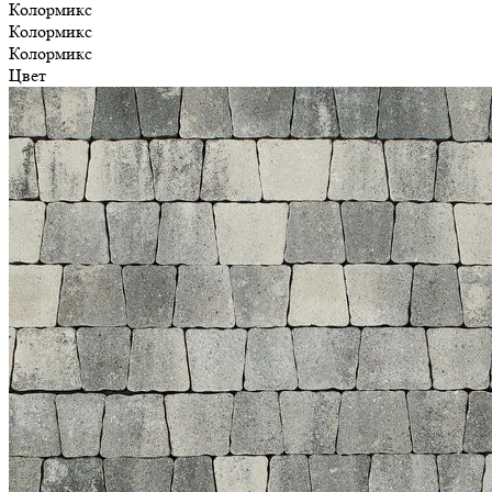
Колормикс
Колормикс
Колормикс
Цвет