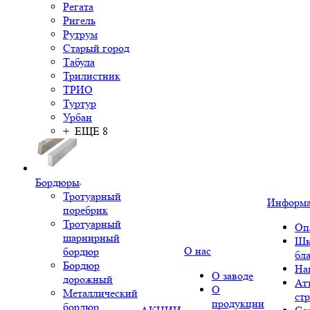
Регата
Ригель
Рутрум
Старый город
Табула
Трилистник
ТРИО
Туртур
Урбан
+ ЕЩЕ 8
Бордюры
Тротуарный
Информ
поребрик
Тротуарный
Оп
шарнирный
Шк
О нас
бордюр
бл
Бордюр
На
О заводе
дорожный
Ат
О
Металлический
ст
продукции
бордюр