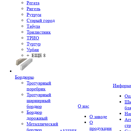
Регата
Ригель
Рутрум
Старый город
Табула
Трилистник
ТРИО
Туртур
Урбан
+ ЕЩЕ 8
Бордюры
Тротуарный
Информ
поребрик
Тротуарный
Оп
шарнирный
Шк
О нас
бордюр
бл
Бордюр
На
О заводе
дорожный
Ат
О
Металлический
ст
продукции
бордюр