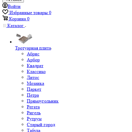
Войти
Избранные товары
0
Корзина
0
Каталог
Тротуарная плита
Абрис
Арбор
Квадрат
Классико
Литос
Мозаика
Паркет
Петра
Прямоугольник
Регата
Ригель
Рутрум
Старый город
Табула