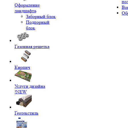
по
Оформление
Во
ландшафта
Об
Заборный блок
Подпорный
блок
Газонная решетка
Кирпич
Услуги дизайна
!NEW
Геотекстиль