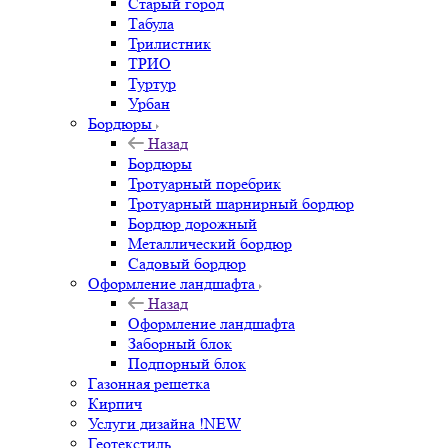
Старый город
Табула
Трилистник
ТРИО
Туртур
Урбан
Бордюры
Назад
Бордюры
Тротуарный поребрик
Тротуарный шарнирный бордюр
Бордюр дорожный
Металлический бордюр
Садовый бордюр
Оформление ландшафта
Назад
Оформление ландшафта
Заборный блок
Подпорный блок
Газонная решетка
Кирпич
Услуги дизайна !NEW
Геотекстиль