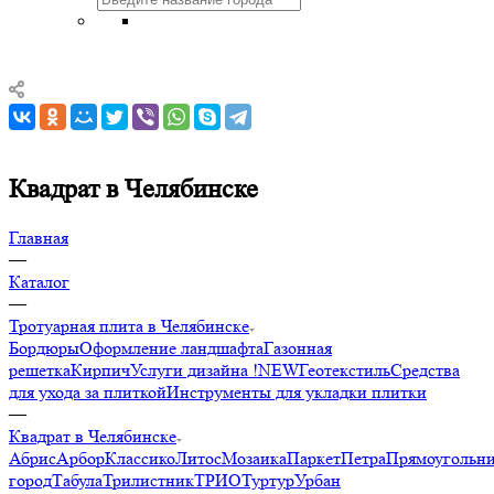
Квадрат в Челябинске
Главная
—
Каталог
—
Тротуарная плита в Челябинске
Бордюры
Оформление ландшафта
Газонная
решетка
Кирпич
Услуги дизайна !NEW
Геотекстиль
Средства
для ухода за плиткой
Инструменты для укладки плитки
—
Квадрат в Челябинске
Абрис
Арбор
Классико
Литос
Мозаика
Паркет
Петра
Прямоугольн
город
Табула
Трилистник
ТРИО
Туртур
Урбан