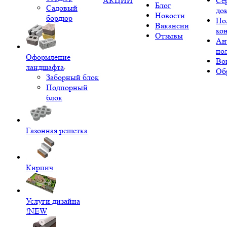
АКЦИИ
Се
Блог
Садовый
до
Новости
бордюр
По
Вакансии
ко
Отзывы
Ан
по
Оформление
Во
ландшафта
Об
Заборный блок
Подпорный
блок
Газонная решетка
Кирпич
Услуги дизайна
!NEW