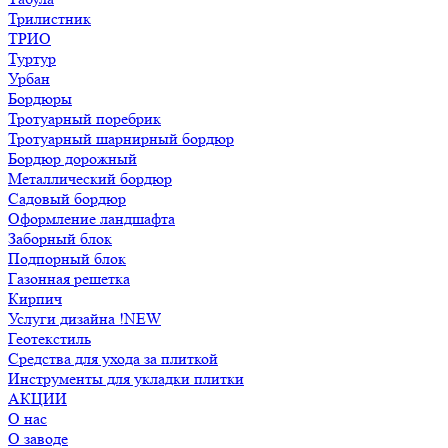
Трилистник
ТРИО
Туртур
Урбан
Бордюры
Тротуарный поребрик
Тротуарный шарнирный бордюр
Бордюр дорожный
Металлический бордюр
Садовый бордюр
Оформление ландшафта
Заборный блок
Подпорный блок
Газонная решетка
Кирпич
Услуги дизайна !NEW
Геотекстиль
Средства для ухода за плиткой
Инструменты для укладки плитки
АКЦИИ
О нас
О заводе