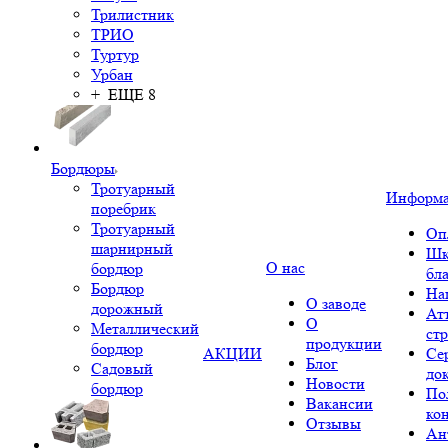
Трилистник
ТРИО
Туртур
Урбан
+ ЕЩЕ 8
Бордюры
Тротуарный
Информ
поребрик
Тротуарный
Оп
шарнирный
Шк
О нас
бордюр
бл
Бордюр
На
О заводе
дорожный
Ат
О
Металлический
ст
продукции
бордюр
АКЦИИ
Се
Блог
Садовый
до
Новости
бордюр
По
Вакансии
ко
Отзывы
Ан