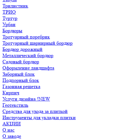
Трилистник
ТРИО
Туртур
Урбан
Бордюры
Тротуарный поребрик
Тротуарный шарнирный бордюр
Бордюр дорожный
Металлический бордюр
Садовый бордюр
Оформление ландшафта
Заборный блок
Подпорный блок
Газонная решетка
Кирпич
Услуги дизайна !NEW
Геотекстиль
Средства для ухода за плиткой
Инструменты для укладки плитки
АКЦИИ
О нас
О заводе