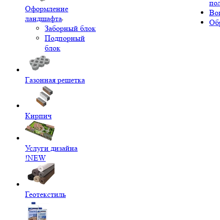
по
Оформление
Во
ландшафта
Об
Заборный блок
Подпорный
блок
Газонная решетка
Кирпич
Услуги дизайна
!NEW
Геотекстиль