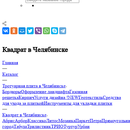
Квадрат в Челябинске
Главная
—
Каталог
—
Тротуарная плита в Челябинске
Бордюры
Оформление ландшафта
Газонная
решетка
Кирпич
Услуги дизайна !NEW
Геотекстиль
Средства
для ухода за плиткой
Инструменты для укладки плитки
—
Квадрат в Челябинске
Абрис
Арбор
Классико
Литос
Мозаика
Паркет
Петра
Прямоугольн
город
Табула
Трилистник
ТРИО
Туртур
Урбан