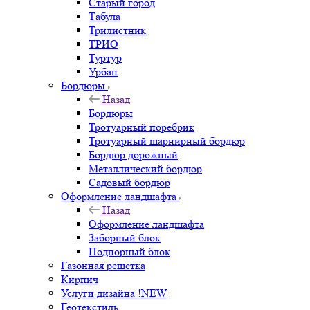
Старый город
Табула
Трилистник
ТРИО
Туртур
Урбан
Бордюры
Назад
Бордюры
Тротуарный поребрик
Тротуарный шарнирный бордюр
Бордюр дорожный
Металлический бордюр
Садовый бордюр
Оформление ландшафта
Назад
Оформление ландшафта
Заборный блок
Подпорный блок
Газонная решетка
Кирпич
Услуги дизайна !NEW
Геотекстиль