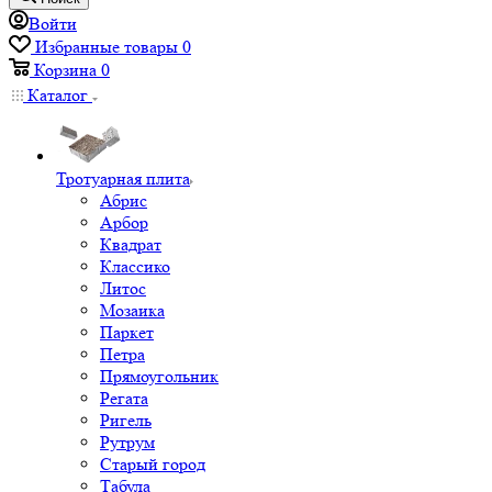
Войти
Избранные товары
0
Корзина
0
Каталог
Тротуарная плита
Абрис
Арбор
Квадрат
Классико
Литос
Мозаика
Паркет
Петра
Прямоугольник
Регата
Ригель
Рутрум
Старый город
Табула