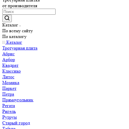
от производителя
Каталог
По всему сайту
По каталогу
Каталог
Тротуарная плита
Абрис
Арбор
Квадрат
Классико
Литос
Мозаика
Паркет
Петра
Прямоугольник
Регата
Ригель
Рутрум
Старый город
Табула