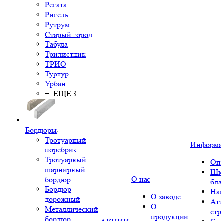
Регата
Ригель
Рутрум
Старый город
Табула
Трилистник
ТРИО
Туртур
Урбан
+ ЕЩЕ 8
Бордюры
Тротуарный
Информ
поребрик
Тротуарный
Оп
шарнирный
Шк
О нас
бордюр
бл
Бордюр
На
О заводе
дорожный
Ат
О
Металлический
ст
продукции
бордюр