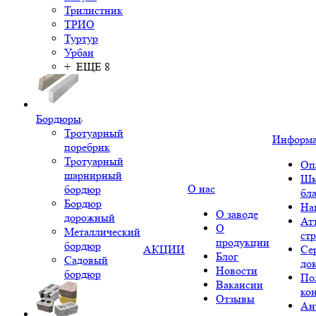
Трилистник
ТРИО
Туртур
Урбан
+ ЕЩЕ 8
Бордюры
Тротуарный
Информ
поребрик
Тротуарный
Оп
шарнирный
Шк
О нас
бордюр
бл
Бордюр
На
О заводе
дорожный
Ат
О
Металлический
ст
продукции
бордюр
АКЦИИ
Се
Блог
Садовый
до
Новости
бордюр
По
Вакансии
ко
Отзывы
Ан