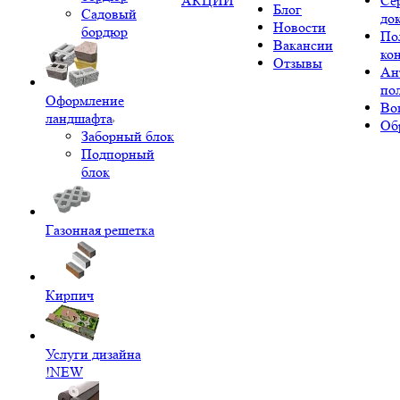
АКЦИИ
Се
Блог
Садовый
до
Новости
бордюр
По
Вакансии
ко
Отзывы
Ан
по
Оформление
Во
ландшафта
Об
Заборный блок
Подпорный
блок
Газонная решетка
Кирпич
Услуги дизайна
!NEW