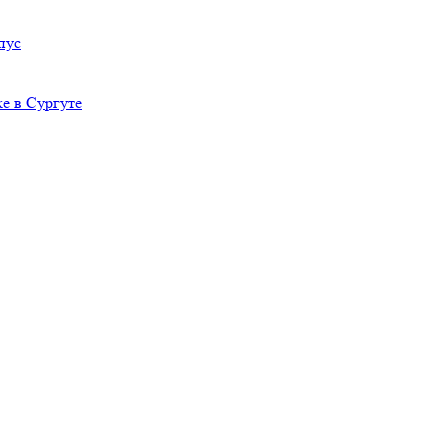
пус
е в Сургуте