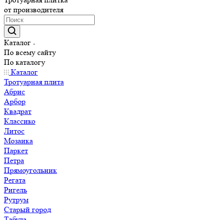
от производителя
Каталог
По всему сайту
По каталогу
Каталог
Тротуарная плита
Абрис
Арбор
Квадрат
Классико
Литос
Мозаика
Паркет
Петра
Прямоугольник
Регата
Ригель
Рутрум
Старый город
Табула