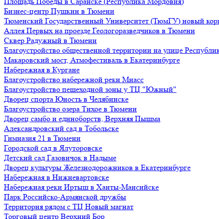
Площадь Победы в Саранске (Республика Мордовия)
Бизнес-центр Пушкин в Тюмени
Тюменский Государственный Университет (ТюмГУ) новый кор
Аллея Первых на проезде Геологоразведчиков в Тюмени
Сквер Радужный в Тюмени
Благоустройство общественной территории на улице Республик
Макаровский мост, Атмофестиваль в Екатеринбурге
Набережная в Кургане
Благоустройство набережной реки Миасс
Благоустройство пешеходной зоны у ТЦ "Южный"
Дворец спорта Юность в Челябинске
Благоустройство озера Тихое в Тюмени
Дворец самбо и единоборств, Верхняя Пышма
Александровский сад в Тобольске
Гимназия 21 в Тюмени
Городской сад в Ялуторовске
Детский сад Газовичок в Надыме
Дворец культуры Железнодорожников в Екатеринбурге
Набережная в Нижневартовске
Набережная реки Иртыш в Ханты-Мансийске
Парк Российско-Армянской дружбы
Территория рядом с ТЦ Новый магнат
Торговый центр Верхний Бор