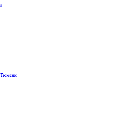
а
в Тюмени