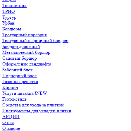
Трилистник
ТРИО
Туртур
Урбан
Бордюры
Тротуарный поребрик
Тротуарный шарнирный бордюр
Бордюр дорожный
Металлический бордюр
Садовый бордюр
Оформление ландшафта
Заборный блок
Подпорный блок
Газонная решетка
Кирпич
Услуги дизайна !NEW
Геотекстиль
Средства для ухода за плиткой
Инструменты для укладки плитки
АКЦИИ
О нас
О заводе