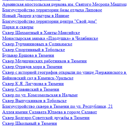
Армянская апостольская церковь им. Святого Месропа Маштоц
Благоустройство территории базы отдыха Липовое
Нoвый Двoрeц культуры в Ишимe
Благоустройство территории центра "Свой дом"
Парки и скверы
Сквер Шахматный в Ханты-Мансийске
Монастырская заимка «Плодушка» в Челябинске
Сквер Турчаниновых в Соликамске
Сквер Спортивный в Тобольске
Бульвар Ершова в Тюмени
Сквер Медицинских работников в Тюмени
Сквер Отрядов мэра в Тюмени
Сквер с историей географов открыли по улице Дзержинского 
Байновский сад в Каменск-Уральске
Сквер К.Я. Лагунова в Тюмени
Сквер Славянский в Тюмени
Сквер по ул. Комсомольская в Надыме
Сквер Выпускников в Тобольске
Благоустройство сквера в Тюмени по ул. Республики, 21
Аллея имени Салавата Юлаева в городе Салават
Сквер Болгаро-Советской дружбы в Тюмени
Сквер Школьный в Тюмени