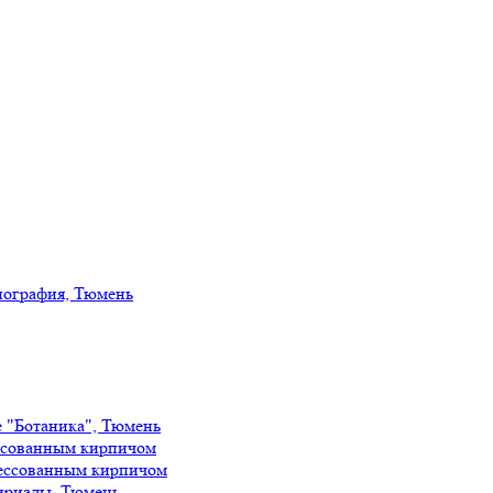
иография, Тюмень
е "Ботаника", Тюмень
ссованным кирпичом
ессованным кирпичом
ириады, Тюмень