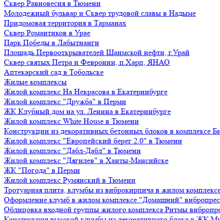
Сквер Равновесия в Тюмени
Молодежный бульвар и Сквер трудовой славы в Надыме
Придомовая территория в Тарманах
Сквер Романтиков в Урае
Парк Победы в Лабытнанги
Площадь Первооткрывателей Шаимской нефти, г.Урай
Сквер святых Петра и Февронии, п.Харп, ЯНАО
Аптекарский сад в Тобольске
Жилые комплексы
Жилой комплекс На Некрасова в Екатеринбурге
Жилой комплекс "Дружба" в Перми
ЖК Клубный дом на ул. Ленина в Екатеринбурге
Жилой комплекс White House в Тюмени
Конструкции из декоративных бетонных блоков в комплексе Б
Жилой комплекс "Европейский берег 2.0" в Тюмени
Жилой комплекс "Дабл-Дабл" в Тюмени
Жилой комплекс "Дягилев" в Ханты-Мансийске
ЖК "Погода" в Перми
Жилой комплекс Румянский в Тюмени
Тротуарная плита, клумбы из виброкирпича в жилом комплекс
Оформление клумб в жилом комплексе "Домашний" вибропре
Облицовка входной группы жилого комплекса Ритмы вибропр
Конструкция высокой клумбы из декоративного блока в ЖК М