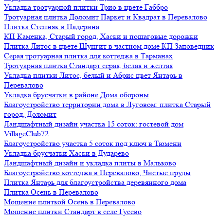
Укладка тротуарной плитки Трио в цвете Габбро
Тротуарная плитка Доломит Паркет и Квадрат в Перевалово
Плитка Степняк в Падерина
КП Каменка, Старый город, Хаски и пошаговые дорожки
Плитка Литос в цвете Шунгит в частном доме КП Заповедник
Серая тротуарная плитка для коттеджа в Тарманах
Тротуарная плитка Стандарт серая, белая и желтая
Укладка плитки Литос, белый и Абрис цвет Янтарь в
Перевалово
Укладка брусчатки в районе Дома обороны
Благоустройство территории дома в Луговом: плитка Старый
город, Доломит
Ландшафтный дизайн участка 15 соток: гостевой дом
VillageClub72
Благоустройство участка 5 соток под ключ в Тюмени
Укладка брусчатки Хаски в Дударево
Ландшафтный дизайн и укладка плиты в Мальково
Благоустройство коттеджа в Перевалово, Чистые пруды
Плитка Янтарь для благоустройства деревянного дома
Плитка Осень в Перевалово
Мощение плиткой Осень в Перевалово
Мощение плитки Стандарт в селе Гусево