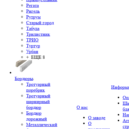
Регата
Ригель
Рутрум
Старый город
Табула
Трилистник
ТРИО
Туртур
Урбан
+ ЕЩЕ 8
Бордюры
Тротуарный
Информ
поребрик
Тротуарный
Оп
шарнирный
Шк
бордюр
О нас
бл
Бордюр
На
О заводе
дорожный
Ат
О
Металлический
ст