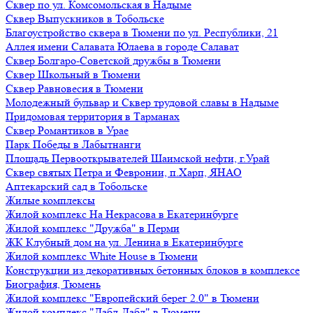
Сквер по ул. Комсомольская в Надыме
Сквер Выпускников в Тобольске
Благоустройство сквера в Тюмени по ул. Республики, 21
Аллея имени Салавата Юлаева в городе Салават
Сквер Болгаро-Советской дружбы в Тюмени
Сквер Школьный в Тюмени
Сквер Равновесия в Тюмени
Молодежный бульвар и Сквер трудовой славы в Надыме
Придомовая территория в Тарманах
Сквер Романтиков в Урае
Парк Победы в Лабытнанги
Площадь Первооткрывателей Шаимской нефти, г.Урай
Сквер святых Петра и Февронии, п.Харп, ЯНАО
Аптекарский сад в Тобольске
Жилые комплексы
Жилой комплекс На Некрасова в Екатеринбурге
Жилой комплекс "Дружба" в Перми
ЖК Клубный дом на ул. Ленина в Екатеринбурге
Жилой комплекс White House в Тюмени
Конструкции из декоративных бетонных блоков в комплексе
Биография, Тюмень
Жилой комплекс "Европейский берег 2.0" в Тюмени
Жилой комплекс "Дабл-Дабл" в Тюмени