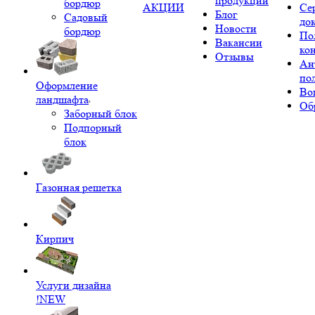
продукции
бордюр
АКЦИИ
Се
Блог
Садовый
до
Новости
бордюр
По
Вакансии
ко
Отзывы
Ан
по
Оформление
Во
ландшафта
Об
Заборный блок
Подпорный
блок
Газонная решетка
Кирпич
Услуги дизайна
!NEW