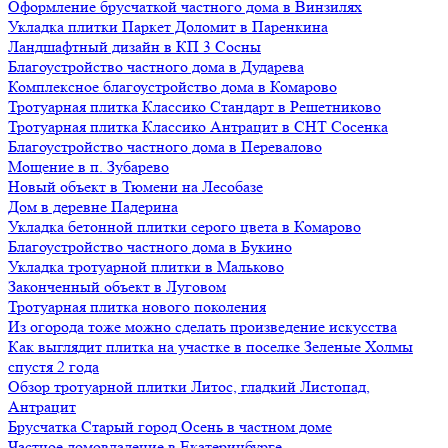
Оформление брусчаткой частного дома в Винзилях
Укладка плитки Паркет Доломит в Паренкина
Ландшафтный дизайн в КП 3 Сосны
Благоустройство частного дома в Дударева
Комплексное благоустройство дома в Комарово
Тротуарная плитка Классико Стандарт в Решетниково
Тротуарная плитка Классико Антрацит в СНТ Сосенка
Благоустройство частного дома в Перевалово
Мощение в п. Зубарево
Новый объект в Тюмени на Лесобазе
Дом в деревне Падерина
Укладка бетонной плитки серого цвета в Комарово
Благоустройство частного дома в Букино
Укладка тротуарной плитки в Мальково
Законченный объект в Луговом
Тротуарная плитка нового поколения
Из огорода тоже можно сделать произведение искусства
Как выглядит плитка на участке в поселке Зеленые Холмы
спустя 2 года
Обзор тротуарной плитки Литос, гладкий Листопад,
Антрацит
Брусчатка Старый город Осень в частном доме
Частное домовладение в Екатеринбурге