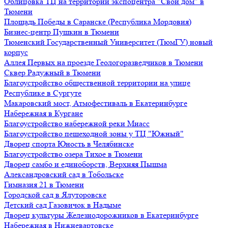
Облицовка ТЦ на территории экспоцентра "Свой дом" в
Тюмени
Площадь Победы в Саранске (Республика Мордовия)
Бизнес-центр Пушкин в Тюмени
Тюменский Государственный Университет (ТюмГУ) новый
корпус
Аллея Первых на проезде Геологоразведчиков в Тюмени
Сквер Радужный в Тюмени
Благоустройство общественной территории на улице
Республике в Сургуте
Макаровский мост, Атмофестиваль в Екатеринбурге
Набережная в Кургане
Благоустройство набережной реки Миасс
Благоустройство пешеходной зоны у ТЦ "Южный"
Дворец спорта Юность в Челябинске
Благоустройство озера Тихое в Тюмени
Дворец самбо и единоборств, Верхняя Пышма
Александровский сад в Тобольске
Гимназия 21 в Тюмени
Городской сад в Ялуторовске
Детский сад Газовичок в Надыме
Дворец культуры Железнодорожников в Екатеринбурге
Набережная в Нижневартовске