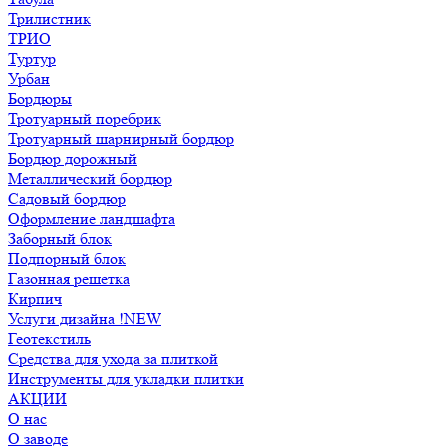
Трилистник
ТРИО
Туртур
Урбан
Бордюры
Тротуарный поребрик
Тротуарный шарнирный бордюр
Бордюр дорожный
Металлический бордюр
Садовый бордюр
Оформление ландшафта
Заборный блок
Подпорный блок
Газонная решетка
Кирпич
Услуги дизайна !NEW
Геотекстиль
Средства для ухода за плиткой
Инструменты для укладки плитки
АКЦИИ
О нас
О заводе