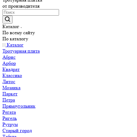
от производителя
Каталог
По всему сайту
По каталогу
Каталог
Тротуарная плита
Абрис
Арбор
Квадрат
Классико
Литос
Мозаика
Паркет
Петра
Прямоугольник
Регата
Ригель
Рутрум
Старый город
Табула