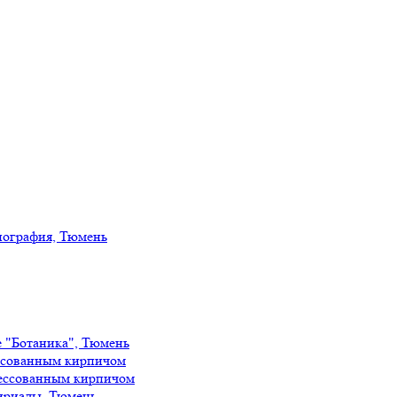
иография, Тюмень
е "Ботаника", Тюмень
ссованным кирпичом
ессованным кирпичом
ириады, Тюмень