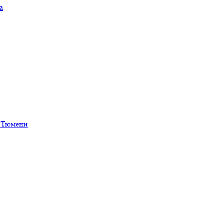
а
в Тюмени