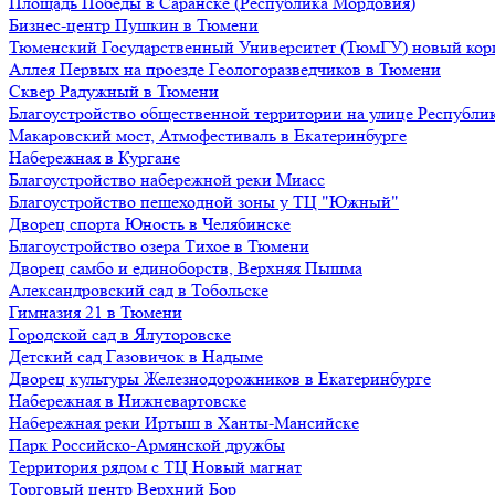
Площадь Победы в Саранске (Республика Мордовия)
Бизнес-центр Пушкин в Тюмени
Тюменский Государственный Университет (ТюмГУ) новый кор
Аллея Первых на проезде Геологоразведчиков в Тюмени
Сквер Радужный в Тюмени
Благоустройство общественной территории на улице Республик
Макаровский мост, Атмофестиваль в Екатеринбурге
Набережная в Кургане
Благоустройство набережной реки Миасс
Благоустройство пешеходной зоны у ТЦ "Южный"
Дворец спорта Юность в Челябинске
Благоустройство озера Тихое в Тюмени
Дворец самбо и единоборств, Верхняя Пышма
Александровский сад в Тобольске
Гимназия 21 в Тюмени
Городской сад в Ялуторовске
Детский сад Газовичок в Надыме
Дворец культуры Железнодорожников в Екатеринбурге
Набережная в Нижневартовске
Набережная реки Иртыш в Ханты-Мансийске
Парк Российско-Армянской дружбы
Территория рядом с ТЦ Новый магнат
Торговый центр Верхний Бор