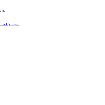
пус
е в Сургуте