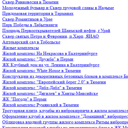
Сквер Равновесия в Тюмени
Молодежный бульвар и Сквер трудовой славы в Надыме
Придомовая территория в Тарманах
Сквер Романтиков в Урае
Парк Победы в Лабытнанги
Площадь Первооткрывателей Шаимской нефти, г.Урай
Сквер святых Петра и Февронии, п.Харп, ЯНАО
Аптекарский сад в Тобольске
Жилые комплексы
Жилой комплекс На Некрасова в Екатеринбурге
Жилой комплекс "Дружба" в Перми
ЖК Клубный дом на ул. Ленина в Екатеринбурге
Жилой комплекс White House в Тюмени
Конструкции из декоративных бетонных блоков в комплексе Б
Жилой комплекс "Европейский берег 2.0" в Тюмени
Жилой комплекс "Дабл-Дабл" в Тюмени
Жилой комплекс "Дягилев" в Ханты-Мансийске
ЖК "Погода" в Перми
Жилой комплекс Румянский в Тюмени
Тротуарная плита, клумбы из виброкирпича в жилом комплекс
Оформление клумб в жилом комплексе "Домашний" вибропре
Облицовка входной группы жилого комплекса Ритмы вибропр
Конструкция высокой клумбы из декоративного блока в ЖК М