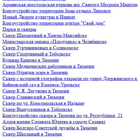
Армянская апостольская церковь им. Святого Месропа Маштоц
Благоустройство территории базы отдыха Липовое
Нoвый Двoрeц культуры в Ишимe
Благоустройство территории центра "Свой дом"
Парки и скверы
Сквер Шахматный в Ханты-Мансийске
Монастырская заимка «Плодушка» в Челябинске
Сквер Турчаниновых в Соликамске
Сквер Спортивный в Тобольске
Бульвар Ершова в Тюмени
Сквер Медицинских работников в Тюмени
Сквер Отрядов мэра в Тюмени
Сквер с историей географов открыли по улице Дзержинского 
Байновский сад в Каменск-Уральске
Сквер К.Я. Лагунова в Тюмени
Сквер Славянский в Тюмени
Сквер по ул. Комсомольская в Надыме
Сквер Выпускников в Тобольске
Благоустройство сквера в Тюмени по ул. Республики, 21
Аллея имени Салавата Юлаева в городе Салават
Сквер Болгаро-Советской дружбы в Тюмени
Сквер Школьный в Тюмени