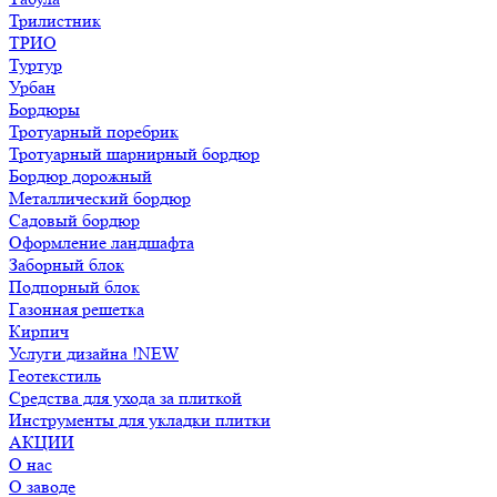
Трилистник
ТРИО
Туртур
Урбан
Бордюры
Тротуарный поребрик
Тротуарный шарнирный бордюр
Бордюр дорожный
Металлический бордюр
Садовый бордюр
Оформление ландшафта
Заборный блок
Подпорный блок
Газонная решетка
Кирпич
Услуги дизайна !NEW
Геотекстиль
Средства для ухода за плиткой
Инструменты для укладки плитки
АКЦИИ
О нас
О заводе