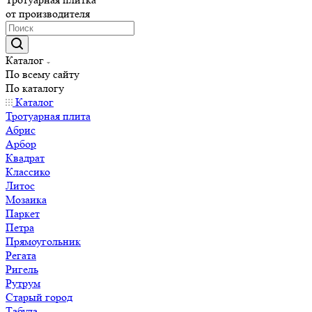
от производителя
Каталог
По всему сайту
По каталогу
Каталог
Тротуарная плита
Абрис
Арбор
Квадрат
Классико
Литос
Мозаика
Паркет
Петра
Прямоугольник
Регата
Ригель
Рутрум
Старый город
Табула