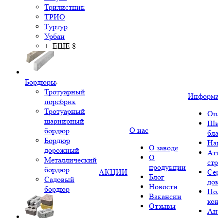
Трилистник
ТРИО
Туртур
Урбан
+ ЕЩЕ 8
Бордюры
Тротуарный
Информ
поребрик
Тротуарный
Оп
шарнирный
Шк
О нас
бордюр
бл
Бордюр
На
О заводе
дорожный
Ат
О
Металлический
ст
продукции
бордюр
АКЦИИ
Се
Блог
Садовый
до
Новости
бордюр
По
Вакансии
ко
Отзывы
Ан