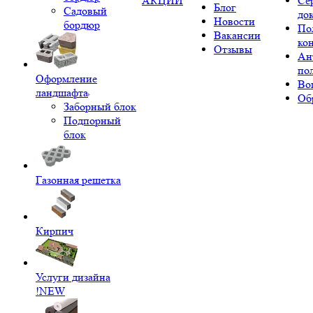
АКЦИИ
Се
Блог
Садовый
до
Новости
бордюр
По
Вакансии
ко
Отзывы
Ан
по
Оформление
Во
ландшафта
Об
Заборный блок
Подпорный
блок
Газонная решетка
Кирпич
Услуги дизайна
!NEW