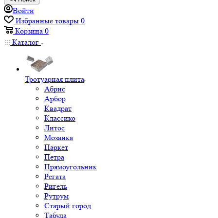
Войти
Избранные товары
0
Корзина
0
Каталог
Тротуарная плита
Абрис
Арбор
Квадрат
Классико
Литос
Мозаика
Паркет
Петра
Прямоугольник
Регата
Ригель
Рутрум
Старый город
Табула