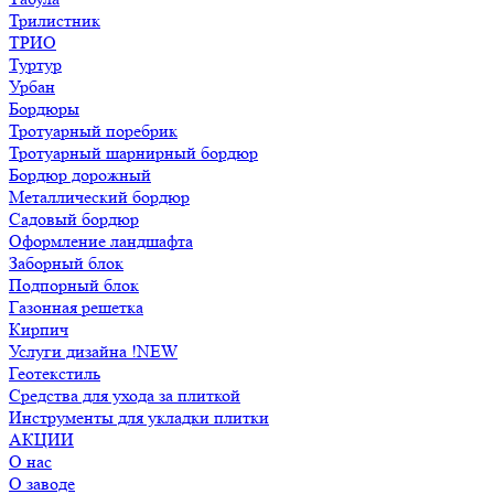
Трилистник
ТРИО
Туртур
Урбан
Бордюры
Тротуарный поребрик
Тротуарный шарнирный бордюр
Бордюр дорожный
Металлический бордюр
Садовый бордюр
Оформление ландшафта
Заборный блок
Подпорный блок
Газонная решетка
Кирпич
Услуги дизайна !NEW
Геотекстиль
Средства для ухода за плиткой
Инструменты для укладки плитки
АКЦИИ
О нас
О заводе