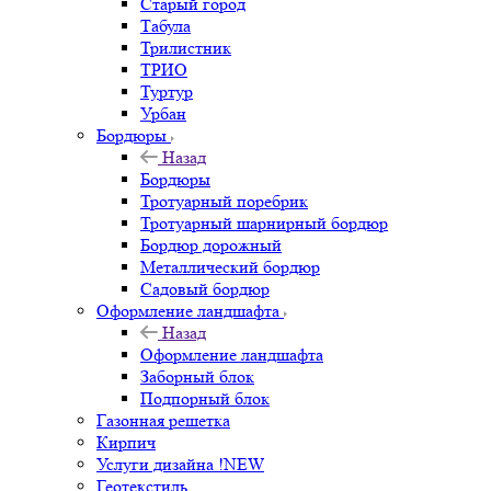
Старый город
Табула
Трилистник
ТРИО
Туртур
Урбан
Бордюры
Назад
Бордюры
Тротуарный поребрик
Тротуарный шарнирный бордюр
Бордюр дорожный
Металлический бордюр
Садовый бордюр
Оформление ландшафта
Назад
Оформление ландшафта
Заборный блок
Подпорный блок
Газонная решетка
Кирпич
Услуги дизайна !NEW
Геотекстиль