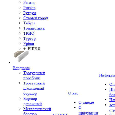
Регата
Ригель
Рутрум
Старый город
Табула
Трилистник
ТРИО
Туртур
Урбан
+ ЕЩЕ 8
Бордюры
Тротуарный
Информ
поребрик
Тротуарный
Оп
шарнирный
Шк
О нас
бордюр
бл
Бордюр
На
О заводе
дорожный
Ат
О
Металлический
ст
продукции
бордюр