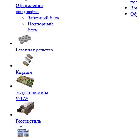
по
Оформление
Во
ландшафта
Об
Заборный блок
Подпорный
блок
Газонная решетка
Кирпич
Услуги дизайна
!NEW
Геотекстиль