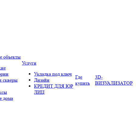
е объекты
Услуги
кие
ории
Укладка под ключ
Где
3D-
и скверы
Дизайн
купить
ВИЗУАЛИЗАТОР
КРЕДИТ ДЛЯ ЮР
ксы
ЛИЦ
е дома