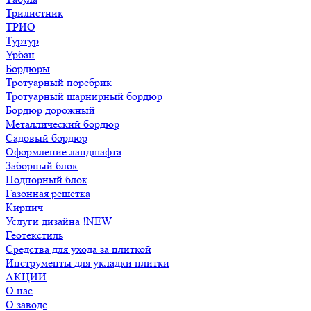
Трилистник
ТРИО
Туртур
Урбан
Бордюры
Тротуарный поребрик
Тротуарный шарнирный бордюр
Бордюр дорожный
Металлический бордюр
Садовый бордюр
Оформление ландшафта
Заборный блок
Подпорный блок
Газонная решетка
Кирпич
Услуги дизайна !NEW
Геотекстиль
Средства для ухода за плиткой
Инструменты для укладки плитки
АКЦИИ
О нас
О заводе