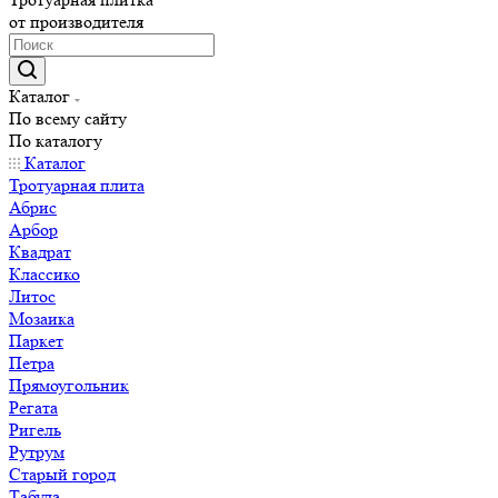
от производителя
Каталог
По всему сайту
По каталогу
Каталог
Тротуарная плита
Абрис
Арбор
Квадрат
Классико
Литос
Мозаика
Паркет
Петра
Прямоугольник
Регата
Ригель
Рутрум
Старый город
Табула