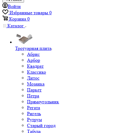
Войти
Избранные товары
0
Корзина
0
Каталог
Тротуарная плита
Абрис
Арбор
Квадрат
Классико
Литос
Мозаика
Паркет
Петра
Прямоугольник
Регата
Ригель
Рутрум
Старый город
Табула