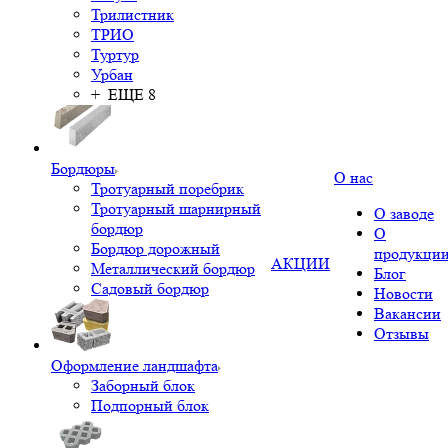
Трилистник
ТРИО
Туртур
Урбан
+ ЕЩЕ 8
Бордюры
О нас
Тротуарный поребрик
Тротуарный шарнирный
О заводе
бордюр
О
Бордюр дорожный
продукци
АКЦИИ
Металлический бордюр
Блог
Садовый бордюр
Новости
Вакансии
Отзывы
Оформление ландшафта
Заборный блок
Подпорный блок