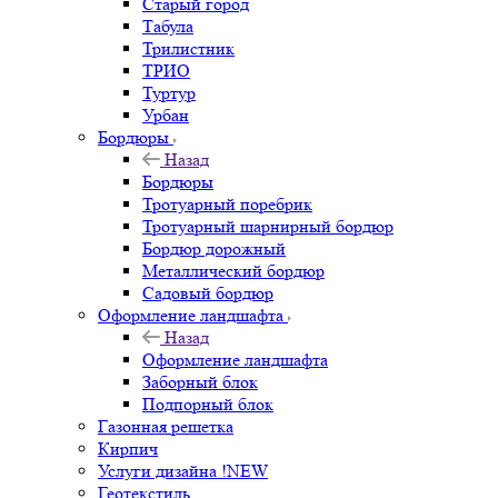
Старый город
Табула
Трилистник
ТРИО
Туртур
Урбан
Бордюры
Назад
Бордюры
Тротуарный поребрик
Тротуарный шарнирный бордюр
Бордюр дорожный
Металлический бордюр
Садовый бордюр
Оформление ландшафта
Назад
Оформление ландшафта
Заборный блок
Подпорный блок
Газонная решетка
Кирпич
Услуги дизайна !NEW
Геотекстиль