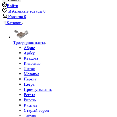
Войти
Избранные товары
0
Корзина
0
Каталог
Тротуарная плита
Абрис
Арбор
Квадрат
Классико
Литос
Мозаика
Паркет
Петра
Прямоугольник
Регата
Ригель
Рутрум
Старый город
Табула