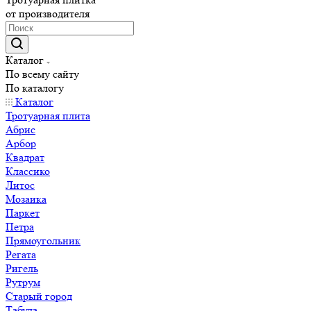
от производителя
Каталог
По всему сайту
По каталогу
Каталог
Тротуарная плита
Абрис
Арбор
Квадрат
Классико
Литос
Мозаика
Паркет
Петра
Прямоугольник
Регата
Ригель
Рутрум
Старый город
Табула