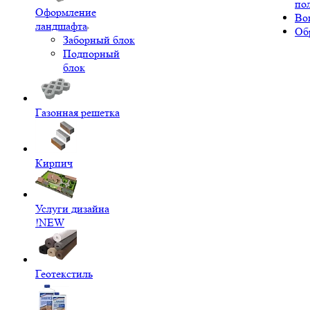
по
Оформление
Во
ландшафта
Об
Заборный блок
Подпорный
блок
Газонная решетка
Кирпич
Услуги дизайна
!NEW
Геотекстиль