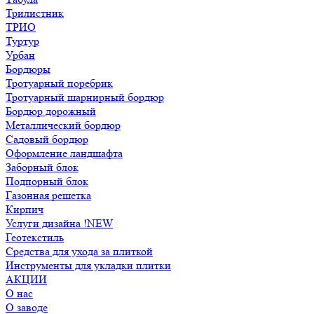
Трилистник
ТРИО
Туртур
Урбан
Бордюры
Тротуарный поребрик
Тротуарный шарнирный бордюр
Бордюр дорожный
Металлический бордюр
Садовый бордюр
Оформление ландшафта
Заборный блок
Подпорный блок
Газонная решетка
Кирпич
Услуги дизайна !NEW
Геотекстиль
Средства для ухода за плиткой
Инструменты для укладки плитки
АКЦИИ
О нас
О заводе