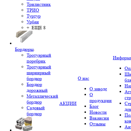
Трилистник
ТРИО
Туртур
Урбан
+ ЕЩЕ 8
Бордюры
Тротуарный
Информ
поребрик
Тротуарный
Оп
шарнирный
Шк
О нас
бордюр
бл
Бордюр
На
О заводе
дорожный
Ат
О
Металлический
ст
продукции
бордюр
АКЦИИ
Се
Блог
Садовый
до
Новости
бордюр
По
Вакансии
ко
Отзывы
Ан