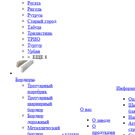
Регата
Ригель
Рутрум
Старый город
Табула
Трилистник
ТРИО
Туртур
Урбан
+ ЕЩЕ 8
Бордюры
Тротуарный
Информ
поребрик
Тротуарный
Оп
шарнирный
Шк
О нас
бордюр
бл
Бордюр
На
О заводе
дорожный
Ат
О
Металлический
ст
продукции
бордюр