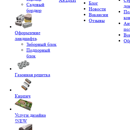
АКЦИИ
Се
Блог
Садовый
до
Новости
бордюр
По
Вакансии
ко
Отзывы
Ан
по
Оформление
Во
ландшафта
Об
Заборный блок
Подпорный
блок
Газонная решетка
Кирпич
Услуги дизайна
!NEW