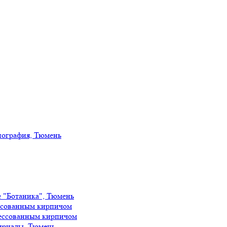
иография, Тюмень
е "Ботаника", Тюмень
ссованным кирпичом
ессованным кирпичом
ириады, Тюмень