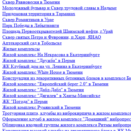
Сквер Равновесия в Тюмени
Молодежный бульвар и Сквер трудовой славы в Надыме
Придомовая территория в Тарманах
Сквер Романтиков в Урае
Парк Победы в Лабытнанги
Площадь Первооткрывателей Шаимской нефти, г.Урай
Сквер святых Петра и Февронии, п.Харп, ЯНАО
Аптекарский сад в Тобольске
Жилые комплексы
Жилой комплекс На Некрасова в Екатеринбурге
Жилой комплекс "Дружба" в Перми
ЖК Клубный дом на ул. Ленина в Екатеринбурге
Жилой комплекс White House в Тюмени
Конструкции из декоративных бетонных блоков в комплексе Б
Жилой комплекс "Европейский берег 2.0" в Тюмени
Жилой комплекс "Дабл-Дабл" в Тюмени
Жилой комплекс "Дягилев" в Ханты-Мансийске
ЖК "Погода" в Перми
Жилой комплекс Румянский в Тюмени
Тротуарная плита, клумбы из виброкирпича в жилом комплекс
Оформление клумб в жилом комплексе "Домашний" вибропре
Облицовка входной группы жилого комплекса Ритмы вибропр
Конструкция высокой клумбы из декоративного блока в ЖК М