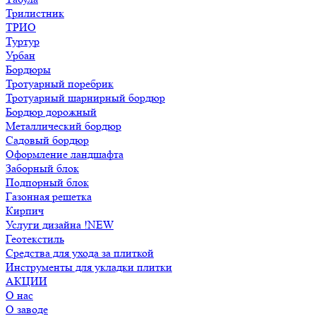
Трилистник
ТРИО
Туртур
Урбан
Бордюры
Тротуарный поребрик
Тротуарный шарнирный бордюр
Бордюр дорожный
Металлический бордюр
Садовый бордюр
Оформление ландшафта
Заборный блок
Подпорный блок
Газонная решетка
Кирпич
Услуги дизайна !NEW
Геотекстиль
Средства для ухода за плиткой
Инструменты для укладки плитки
АКЦИИ
О нас
О заводе