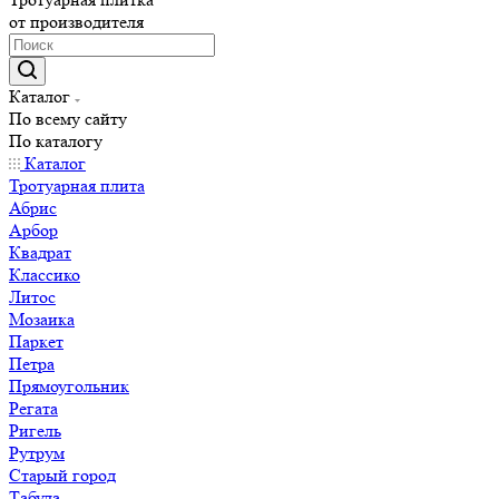
от производителя
Каталог
По всему сайту
По каталогу
Каталог
Тротуарная плита
Абрис
Арбор
Квадрат
Классико
Литос
Мозаика
Паркет
Петра
Прямоугольник
Регата
Ригель
Рутрум
Старый город
Табула