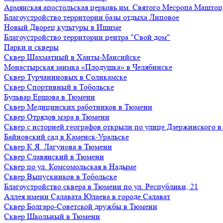
Армянская апостольская церковь им. Святого Месропа Маштоц
Благоустройство территории базы отдыха Липовое
Нoвый Двoрeц культуры в Ишимe
Благоустройство территории центра "Свой дом"
Парки и скверы
Сквер Шахматный в Ханты-Мансийске
Монастырская заимка «Плодушка» в Челябинске
Сквер Турчаниновых в Соликамске
Сквер Спортивный в Тобольске
Бульвар Ершова в Тюмени
Сквер Медицинских работников в Тюмени
Сквер Отрядов мэра в Тюмени
Сквер с историей географов открыли по улице Дзержинского 
Байновский сад в Каменск-Уральске
Сквер К.Я. Лагунова в Тюмени
Сквер Славянский в Тюмени
Сквер по ул. Комсомольская в Надыме
Сквер Выпускников в Тобольске
Благоустройство сквера в Тюмени по ул. Республики, 21
Аллея имени Салавата Юлаева в городе Салават
Сквер Болгаро-Советской дружбы в Тюмени
Сквер Школьный в Тюмени