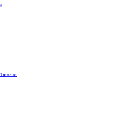
а
в Тюмени