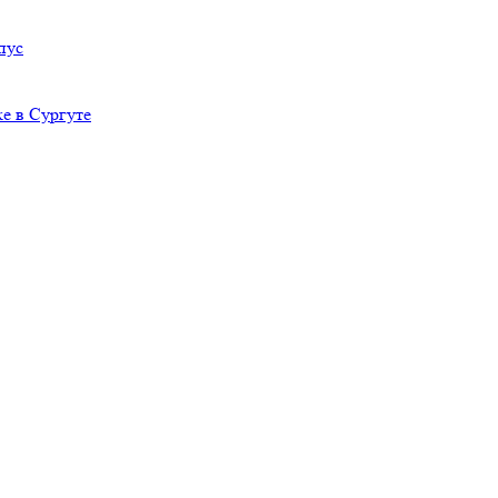
пус
е в Сургуте