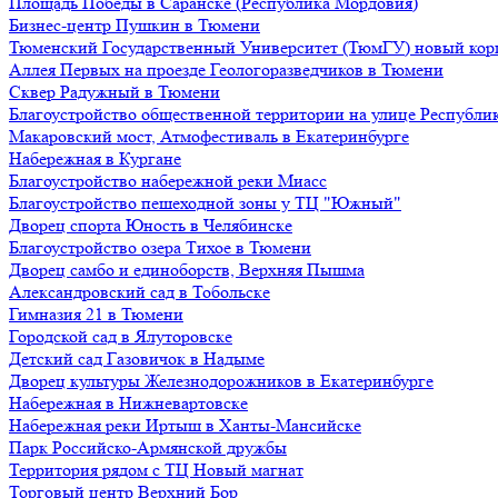
Площадь Победы в Саранске (Республика Мордовия)
Бизнес-центр Пушкин в Тюмени
Тюменский Государственный Университет (ТюмГУ) новый кор
Аллея Первых на проезде Геологоразведчиков в Тюмени
Сквер Радужный в Тюмени
Благоустройство общественной территории на улице Республик
Макаровский мост, Атмофестиваль в Екатеринбурге
Набережная в Кургане
Благоустройство набережной реки Миасс
Благоустройство пешеходной зоны у ТЦ "Южный"
Дворец спорта Юность в Челябинске
Благоустройство озера Тихое в Тюмени
Дворец самбо и единоборств, Верхняя Пышма
Александровский сад в Тобольске
Гимназия 21 в Тюмени
Городской сад в Ялуторовске
Детский сад Газовичок в Надыме
Дворец культуры Железнодорожников в Екатеринбурге
Набережная в Нижневартовске
Набережная реки Иртыш в Ханты-Мансийске
Парк Российско-Армянской дружбы
Территория рядом с ТЦ Новый магнат
Торговый центр Верхний Бор