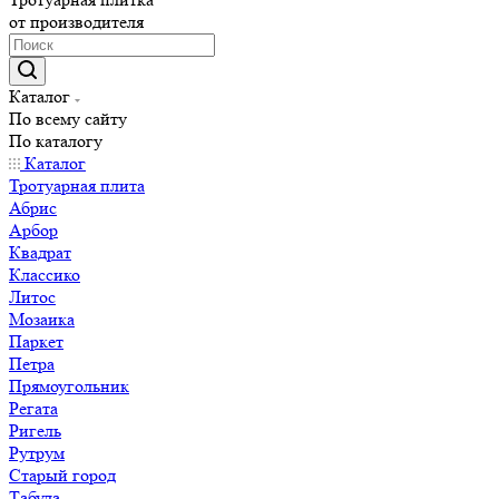
от производителя
Каталог
По всему сайту
По каталогу
Каталог
Тротуарная плита
Абрис
Арбор
Квадрат
Классико
Литос
Мозаика
Паркет
Петра
Прямоугольник
Регата
Ригель
Рутрум
Старый город
Табула