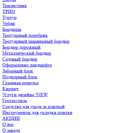
Трилистник
ТРИО
Туртур
Урбан
Бордюры
Тротуарный поребрик
Тротуарный шарнирный бордюр
Бордюр дорожный
Металлический бордюр
Садовый бордюр
Оформление ландшафта
Заборный блок
Подпорный блок
Газонная решетка
Кирпич
Услуги дизайна !NEW
Геотекстиль
Средства для ухода за плиткой
Инструменты для укладки плитки
АКЦИИ
О нас
О заводе