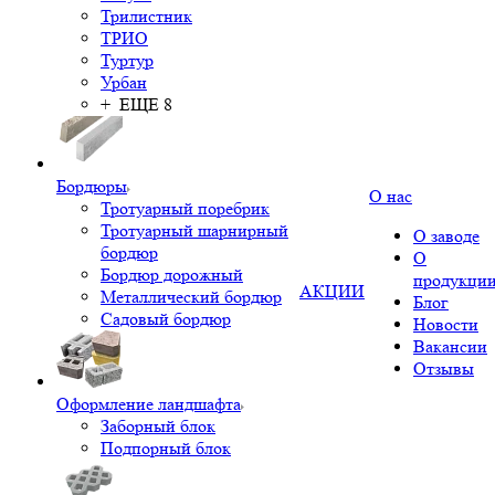
Трилистник
ТРИО
Туртур
Урбан
+ ЕЩЕ 8
Бордюры
О нас
Тротуарный поребрик
Тротуарный шарнирный
О заводе
бордюр
О
Бордюр дорожный
продукци
АКЦИИ
Металлический бордюр
Блог
Садовый бордюр
Новости
Вакансии
Отзывы
Оформление ландшафта
Заборный блок
Подпорный блок