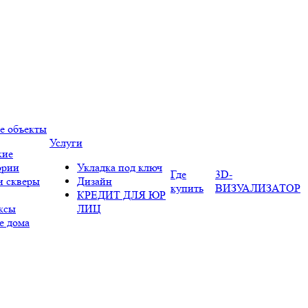
е объекты
Услуги
кие
ории
Укладка под ключ
Где
3D-
и скверы
Дизайн
купить
ВИЗУАЛИЗАТОР
КРЕДИТ ДЛЯ ЮР
ксы
ЛИЦ
е дома