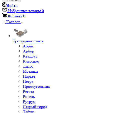
Войти
Избранные товары
0
Корзина
0
Каталог
Тротуарная плита
Абрис
Арбор
Квадрат
Классико
Литос
Мозаика
Паркет
Петра
Прямоугольник
Регата
Ригель
Рутрум
Старый город
Табула