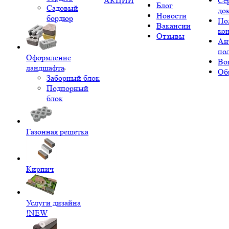
АКЦИИ
Се
Блог
Садовый
до
Новости
бордюр
По
Вакансии
ко
Отзывы
Ан
по
Оформление
Во
ландшафта
Об
Заборный блок
Подпорный
блок
Газонная решетка
Кирпич
Услуги дизайна
!NEW