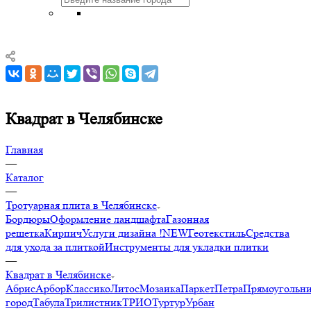
Квадрат в Челябинске
Главная
—
Каталог
—
Тротуарная плита в Челябинске
Бордюры
Оформление ландшафта
Газонная
решетка
Кирпич
Услуги дизайна !NEW
Геотекстиль
Средства
для ухода за плиткой
Инструменты для укладки плитки
—
Квадрат в Челябинске
Абрис
Арбор
Классико
Литос
Мозаика
Паркет
Петра
Прямоугольн
город
Табула
Трилистник
ТРИО
Туртур
Урбан