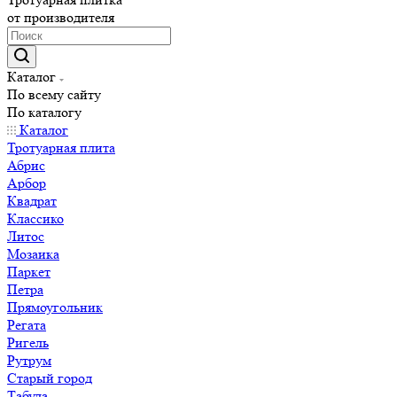
от производителя
Каталог
По всему сайту
По каталогу
Каталог
Тротуарная плита
Абрис
Арбор
Квадрат
Классико
Литос
Мозаика
Паркет
Петра
Прямоугольник
Регата
Ригель
Рутрум
Старый город
Табула