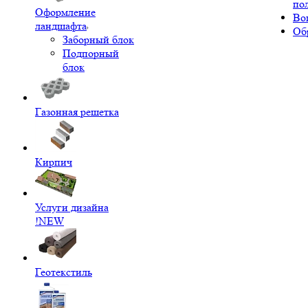
по
Оформление
Во
ландшафта
Об
Заборный блок
Подпорный
блок
Газонная решетка
Кирпич
Услуги дизайна
!NEW
Геотекстиль