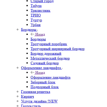
Старый город
Табула
Трилистник
ТРИО
Туртур
Урбан
Бордюры
Назад
Бордюры
Тротуарный поребрик
Тротуарный шарнирный бордюр
Бордюр дорожный
Металлический бордюр
Садовый бордюр
Оформление ландшафта
Назад
Оформление ландшафта
Заборный блок
Подпорный блок
Газонная решетка
Кирпич
Услуги дизайна !NEW
Геотекстиль