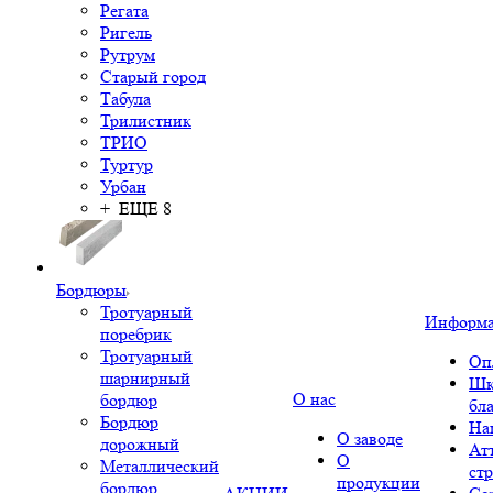
Регата
Ригель
Рутрум
Старый город
Табула
Трилистник
ТРИО
Туртур
Урбан
+ ЕЩЕ 8
Бордюры
Тротуарный
Информ
поребрик
Тротуарный
Оп
шарнирный
Шк
О нас
бордюр
бл
Бордюр
На
О заводе
дорожный
Ат
О
Металлический
ст
продукции
бордюр