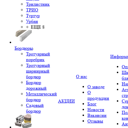
Трилистник
ТРИО
Туртур
Урбан
+ ЕЩЕ 8
Бордюры
Тротуарный
Информ
поребрик
Тротуарный
Оп
шарнирный
Шк
О нас
бордюр
бл
Бордюр
На
О заводе
дорожный
Ат
О
Металлический
ст
продукции
бордюр
АКЦИИ
Се
Блог
Садовый
до
Новости
бордюр
По
Вакансии
ко
Отзывы
Ан