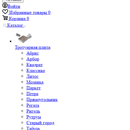
Войти
Избранные товары
0
Корзина
0
Каталог
Тротуарная плита
Абрис
Арбор
Квадрат
Классико
Литос
Мозаика
Паркет
Петра
Прямоугольник
Регата
Ригель
Рутрум
Старый город
Табула