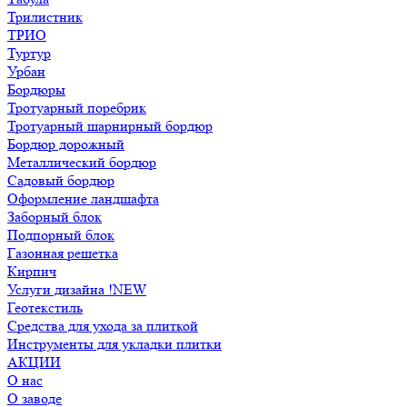
Трилистник
ТРИО
Туртур
Урбан
Бордюры
Тротуарный поребрик
Тротуарный шарнирный бордюр
Бордюр дорожный
Металлический бордюр
Садовый бордюр
Оформление ландшафта
Заборный блок
Подпорный блок
Газонная решетка
Кирпич
Услуги дизайна !NEW
Геотекстиль
Средства для ухода за плиткой
Инструменты для укладки плитки
АКЦИИ
О нас
О заводе